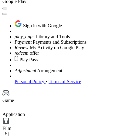
Google Play
Sign in with Google
play_apps
Library and Tools
Payment
Payments and Subscriptions
Review
My Activity on Google Play
redeem
offer
Play Pass
Adjustment
Arrangement
Personal Policy
•
Terms of Service
Game
Application
Film