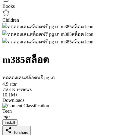
Books
Children
m385สล็อต
ทดลองเล่นสล็อตฟรี pg เก
4.9
star
7561K reviews
10.1M+
Downloads
Teen
info
install
To share