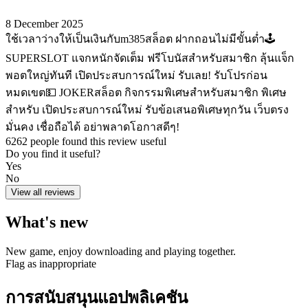
8 December 2025
ใช้เวลาว่างให้เป็นเงินกับm385สล็อต ฝากถอนไม่มีขั้นต่ำ🕹️
SUPERSLOT แจกหนักจัดเต็ม ฟรีโบนัสสำหรับสมาชิก ลุ้นแจ็ก
พอตใหญ่ทันที เปิดประสบการณ์ใหม่ รับเลย! รับโปรก่อน
หมดเขต💵 JOKERสล็อต กิจกรรมพิเศษสำหรับสมาชิก พิเศษ
สำหรับ เปิดประสบการณ์ใหม่ รับข้อเสนอพิเศษทุกวัน เว็บตรง
มั่นคง เชื่อถือได้ อย่าพลาดโอกาสดีๆ!
6262 people found this review useful
Do you find it useful?
Yes
No
View all reviews
What's new
New game, enjoy downloading and playing together.
Flag as inappropriate
การสนับสนุนแอปพลิเคชัน