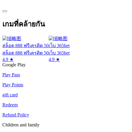
เกมที่คล้ายกัน
สล็อต 888 ฟรีเครดิต 50
เว็บ 365bet
สล็อต 888 ฟรีเครดิต 50
เว็บ 365bet
4.9 ★
4.9 ★
Google Play
Play Pass
Play Points
gift card
Redeem
Refund Policy
Children and family