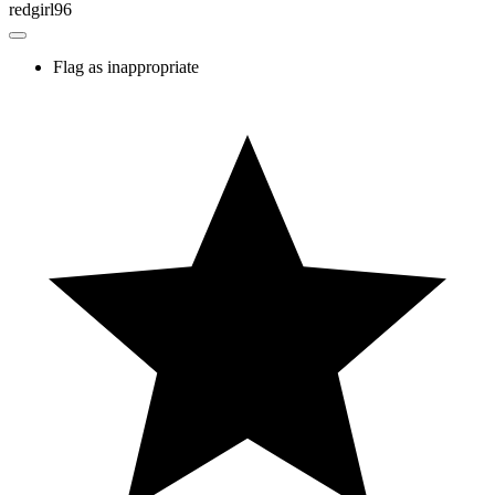
redgirl96
Flag as inappropriate