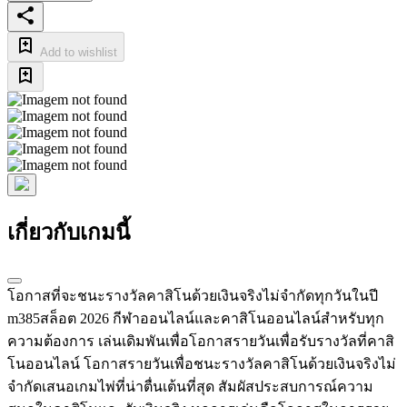
Add to wishlist
เกี่ยวกับเกมนี้
โอกาสที่จะชนะรางวัลคาสิโนด้วยเงินจริงไม่จำกัดทุกวันในปี
m385สล็อต 2026 กีฬาออนไลน์และคาสิโนออนไลน์สำหรับทุก
ความต้องการ เล่นเดิมพันเพื่อโอกาสรายวันเพื่อรับรางวัลที่คาสิ
โนออนไลน์ โอกาสรายวันเพื่อชนะรางวัลคาสิโนด้วยเงินจริงไม่
จำกัดเสนอเกมไพ่ที่น่าตื่นเต้นที่สุด สัมผัสประสบการณ์ความ