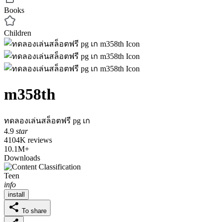
Books
Children
m358th
ทดลองเล่นสล็อตฟรี pg เก
4.9
star
4104K reviews
10.1M+
Downloads
Teen
info
install
To share