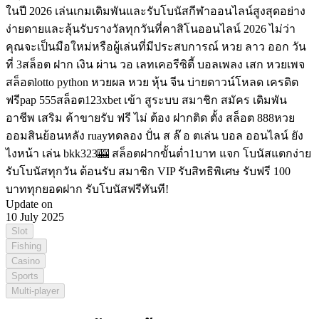
ในปี 2026 เล่นเกมเดิมพันและรับโบนัสกีฬาออนไลน์สูงสุดอย่าง
ง่ายดายและลุ้นรับรางวัลทุกวันที่คาสิโนออนไลน์ 2026 ไม่ว่า
คุณจะเป็นมือใหม่หรือผู้เล่นที่มีประสบการณ์ หวย ลาว ออก วัน
ที่ 3สล็อต ฝาก เงิน ผ่าน วอ เลทเคอรีซิตี้ บอลเพลง เสก หวยเพจ
สล็อตlotto python หวยผล หวย หุ้น จีน บ่ายดาวน์โหลด เครดิต
ฟรีpap 555สล็อต123xbet เข้า สูระบบ สมาชิก สมัคร เดิมพัน
อาชีพ เสริม ค้าขายรับ ฟรี ไม่ ต้อง ฝากติด ตั้ง สล็อต 888หวย
ออมสินย้อนหลัง ruayทดลอง ปั่น ส ล๊ อ ตเล่น บอล ออนไลน์ ยัง
ไงหน้า เล่น bkk323🎰 สล็อตฝากขั้นต่ำ1บาท แจก โบนัสแตกง่าย
รับโบนัสทุกวัน ต้อนรับ สมาชิก VIP รับสิทธิพิเศษ รับฟรี 100
บาททุกยอดฝาก รับโบนัสฟรีทันที!
Update on
10 July 2025
Slot
Fishing
Casino
Sports
Multi-player