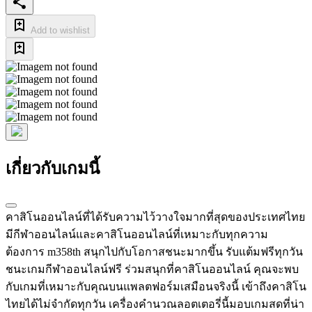
Add to wishlist
เกี่ยวกับเกมนี้
คาสิโนออนไลน์ที่ได้รับความไว้วางใจมากที่สุดของประเทศไทย
มีกีฬาออนไลน์และคาสิโนออนไลน์ที่เหมาะกับทุกความ
ต้องการ m358th สนุกไปกับโอกาสชนะมากขึ้น รับแต้มฟรีทุกวัน
ชนะเกมกีฬาออนไลน์ฟรี ร่วมสนุกที่คาสิโนออนไลน์ คุณจะพบ
กับเกมที่เหมาะกับคุณบนแพลตฟอร์มเสมือนจริงนี้ เข้าถึงคาสิโน
ไทยได้ไม่จำกัดทุกวัน เครื่องคำนวณลอตเตอรี่นี้มอบเกมสดที่น่า