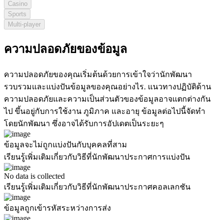
Casino
Sports
Multi-player
ความปลอดภัยของข้อมูล
ความปลอดภัยของคุณเริ่มต้นด้วยการเข้าใจว่านักพัฒนา
รวบรวมและแบ่งปันข้อมูลของคุณอย่างไร.
แนวทางปฏิบัติด้าน
ความปลอดภัยและความเป็นส่วนตัวของข้อมูลอาจแตกต่างกัน
ไป ขึ้นอยู่กับการใช้งาน ภูมิภาค และอายุ
ข้อมูลต่อไปนี้จัดทำ
โดยนักพัฒนา ซึ่งอาจได้รับการอัปเดตเป็นระยะๆ
ข้อมูลจะไม่ถูกแบ่งปันกับบุคคลที่สาม
เรียนรู้เพิ่มเติมเกี่ยวกับวิธีที่นักพัฒนาประกาศการแบ่งปัน
No data is collected
เรียนรู้เพิ่มเติมเกี่ยวกับวิธีที่นักพัฒนาประกาศคอลเลกชัน
ข้อมูลถูกเข้ารหัสระหว่างการส่ง