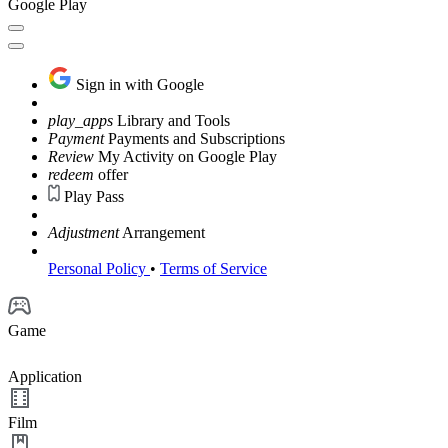
Google Play
Sign in with Google
play_apps
Library and Tools
Payment
Payments and Subscriptions
Review
My Activity on Google Play
redeem
offer
Play Pass
Adjustment
Arrangement
Personal Policy
•
Terms of Service
Game
Application
Film