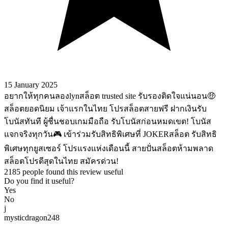
15 January 2025
อยากให้ทุกคนลองlynสล็อต trusted site รับรองติดใจแน่นอน🤑
สล็อตยอดนิยม เจ้าแรกในไทย โปรสล็อตสายฟรี ฝากเงินรับ
โบนัสทันที ผู้ชื่นชอบเกมมือถือ รับโบนัสก่อนหมดเขต! โบนัส
แจกจริงทุกวัน🎮 เข้าร่วมรับสิทธิพิเศษที่ JOKERสล็อต รับสิทธิ
พิเศษทุกยูสเซอร์ โปรแรงแห่งเดือนนี้ สายปั่นสล็อตห้ามพลาด
สล็อตโปรดีสุดในไทย สมัครด่วน!
2185 people found this review useful
Do you find it useful?
Yes
No
j
mysticdragon248