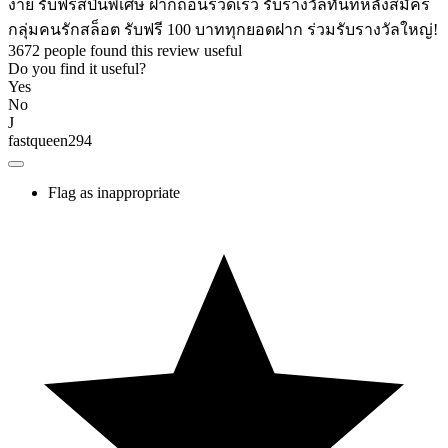
ง่าย รับฟรีสปินพิเศษ ฝากถอนรวดเร็ว รับรางวัลทันทีหลังสมัคร
กลุ่มคนรักสล็อต รับฟรี 100 บาททุกยอดฝาก ร่วมรับรางวัลใหญ่!
3672 people found this review useful
Do you find it useful?
Yes
No
J
fastqueen294
Flag as inappropriate