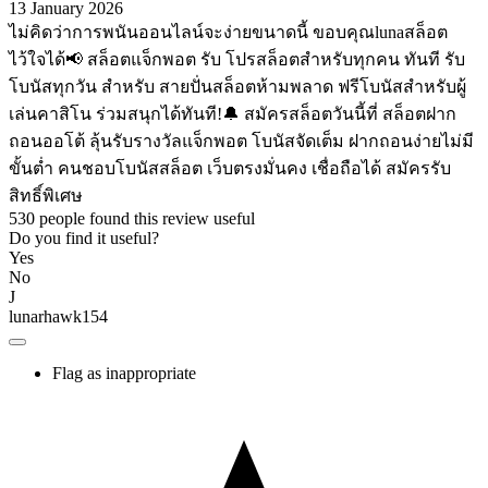
13 January 2026
ไม่คิดว่าการพนันออนไลน์จะง่ายขนาดนี้ ขอบคุณlunaสล็อต
ไว้ใจได้📢 สล็อตแจ็กพอต รับ โปรสล็อตสำหรับทุกคน ทันที รับ
โบนัสทุกวัน สำหรับ สายปั่นสล็อตห้ามพลาด ฟรีโบนัสสำหรับผู้
เล่นคาสิโน ร่วมสนุกได้ทันที!🔔 สมัครสล็อตวันนี้ที่ สล็อตฝาก
ถอนออโต้ ลุ้นรับรางวัลแจ็กพอต โบนัสจัดเต็ม ฝากถอนง่ายไม่มี
ขั้นต่ำ คนชอบโบนัสสล็อต เว็บตรงมั่นคง เชื่อถือได้ สมัครรับ
สิทธิ์พิเศษ
530 people found this review useful
Do you find it useful?
Yes
No
J
lunarhawk154
Flag as inappropriate