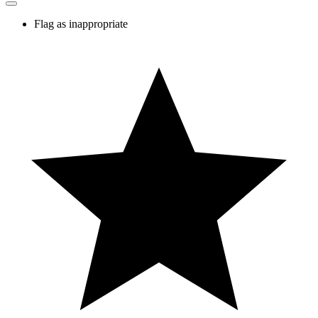
Flag as inappropriate