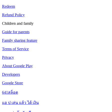
Redeem
Refund Policy
Children and family
Guide for parents
Family sharing feature
Terms of Service
Privacy
About Google Play
Developers
Google Store
641สล็อต
แอ ป เล่น แล้ว ได้ เงิน