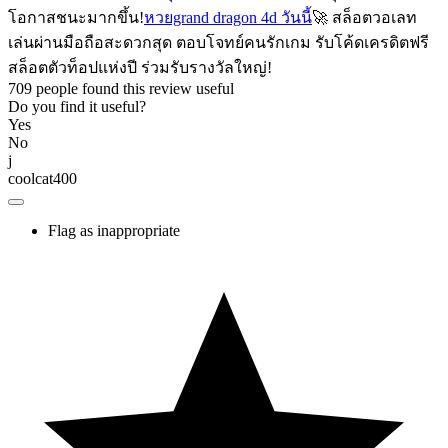
โอกาสชนะมากขึ้น!
หวยgrand dragon 4d วันนี้
🚀 สล็อตวอเลท
เล่นผ่านมือถือสะดวกสุด ตอบโจทย์คนรักเกม รับโค้ดเครดิตฟรี
สล็อตตัวท็อปแห่งปี ร่วมรับรางวัลใหญ่!
709 people found this review useful
Do you find it useful?
Yes
No
j
coolcat400
Flag as inappropriate