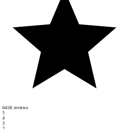
641K reviews
5
4
3
2