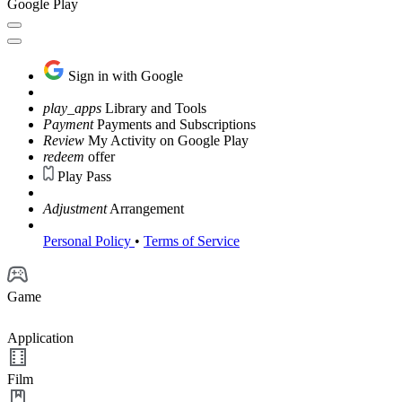
Google Play
Sign in with Google
play_apps
Library and Tools
Payment
Payments and Subscriptions
Review
My Activity on Google Play
redeem
offer
Play Pass
Adjustment
Arrangement
Personal Policy
•
Terms of Service
Game
Application
Film