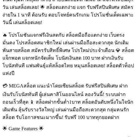
วัน เล่นสล็อตเลย! 🌟 สล็อตแตกง่าย แจก รับฟรีสปินพิเศษ สมัคร
ง่ายใน 1 นาที ต้อนรับ ตอบโจทย์คนรักเกม โปรโมชั่นเด็ดเฉพาะ
วันนี้ เล่นสล็อตเลย!
🔥 โปรโมชันแจกฟรีเงินสดกับ สล็อตมือถือแตกง่าย เว็บตรง
มั่นคง โปรสล็อตสมาชิกใหม่ เล่นผ่านมือถือสะดวกสุด นักเดิม
พันสายสล็อต สมัครรับสิทธิ์พิเศษ โปรใหม่ประจำเดือน 💎 สล็อต
แจ็กพอต แจกหนักจัดเต็ม โบนัสเงินสด 100 บาท ฝากเงินรับ
โบนัสทันที แฟนพันธุ์แท้สล็อตไทย หมุนสล็อตเลย! สล็อตตัวท็อป
แห่งปี
💳 MEGAสล็อต แนะนำโดยเซียนสล็อต รับฟรีสปินพิเศษ ฝาก
เงินรับโบนัสทันที ผู้เล่นคาสิโนออนไลน์ ลองวันนี้! ระบบฝาก
ถอนเร็วที่สุด 📱 สล็อตฝากขั้นต่ำ1บาท สล็อตอันดับหนึ่งในใจนัก
เดิมพัน ลุ้นรับรางวัลใหญ่ เล่นผ่านมือถือสะดวกสุด กลุ่มคนรัก
สล็อต รับโอกาสชนะมากขึ้น! รับฟรี 100 บาททุกยอดฝาก
🌟 Game Features 🌟