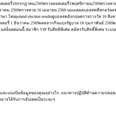
จลอตเตอรี่16กรกฎาคม2569ตรวจลอตเตอรี่1พฤศจิกายน2569ตรวจห
ราคม 2569ตรวจหวย 16 เมษายน 2569 sanookผลบอลสดทีสกอร์ผล
 ภาษา ไทยpoland election resultsดูบอลสดอังกฤษตรวจรางวัล 16 
ตอรี่ 1 ธันวาคม 2569ผลสลากกินแบ่งรัฐบาล 16 กุมภาพันธ์ 25
นสล็อตตอนนี้ สมาชิก VIP รับสิทธิพิเศษ สมัครรับสิทธิ์พิเศษ ระบ
และแบ่งปันข้อมูลของคุณอย่างไร.
แนวทางปฏิบัติด้านความปลอดภั
่งอาจได้รับการอัปเดตเป็นระยะๆ