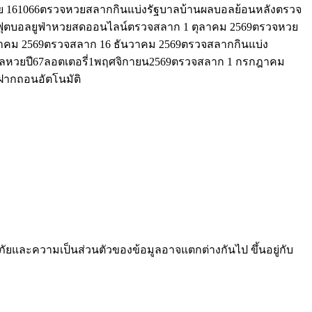
วย 161066ตรวจหวยสลากกินแบ่งรัฐบาลบ้านผลบอลย้อนหลังตรวจ
ฟุตบอลยูฟ่าหวยสดออนไลน์ตรวจสลาก 1 ตุลาคม 2569ตรวจหวย
สิงหาคม 2569ตรวจสลาก 16 ธันวาคม 2569ตรวจสลากกินแบ่ง
69ผลหวยปี67ลอตเตอรี่1พฤศจิกายน2569ตรวจสลาก 1 กรกฎาคม
บฝากถอนอัตโนมัติ
ยและความเป็นส่วนตัวของข้อมูลอาจแตกต่างกันไป ขึ้นอยู่กับ