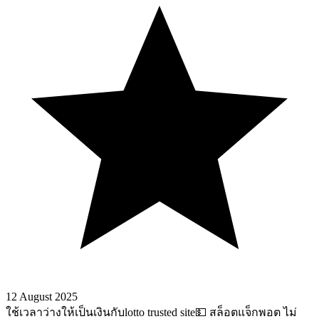
12 August 2025
ใช้เวลาว่างให้เป็นเงินกับlotto trusted site💵 สล็อตแจ็กพอต ไม่