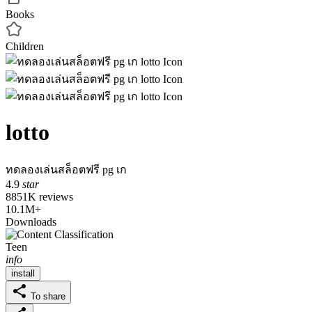
Books
Children
lotto
ทดลองเล่นสล็อตฟรี pg เก
4.9
star
8851K reviews
10.1M+
Downloads
Teen
info
install
To share