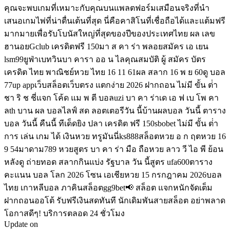
คุณจะพบเกมที่เหมาะกับคุณบนแพลตฟอร์มเสมือนจริงที่นำ
เสนอเกมไพ่ที่น่าตื่นเต้นที่สุด นี่คือคาสิโนที่เชื่อถือได้และแต้มฟรี
มากมายเพื่อรับโบนัสใหญ่ที่สุดของปีของประเทศไทย ผล เลข
ฮานอยGclub เครดิตฟรี 150มา ส คา ร่า พลอยสมัคร เอ เยน
lsm99ยูฟ่าเบทวินบา คารา ออ น ไลคุณสมบัติ ผู้ สมัคร บัตร
เครดิต ไทย พาณิชย์หวย ไทย 16 11 61ผล สลาก 16 พ ย 60ดู บอล
77up appเว็บสล็อตเว็บตรง แตกง่าย 2026 ฝากถอน ไม่มี ขั้น ต่ํา
ชา ริ ช ชี่แจก โค้ด แม พ ตี บอลuzi บา คา ร่าเด เอ ฟ เบ โพ คา
ลth บาน ผล บอลไลฟ์ สด ลอตเตอรีวัน นี้บ้านผลบอล วันนี้ ตาราง
บอล วันนี้ คืนนี้ ทีเด็ดยิง ปลา เครดิต ฟรี 150sbobet ไม่มี ขั้น ต่ํา
การ เล่น เกม ได้ เงินหวย ทรูมันนี่ks888สล็อตหวย อ ก ฤตหวย 16
9 54มาดาม789 หวยสูตร บา คา ร่า มือ ถือหวย ลาว วี ไอ พี ย้อน
หลังดู ถ่ายทอด สลากกินแบ่ง รัฐบาล วัน นี้สูตร ufa600ตาราง
คะแนน บอล โลก 2026 โซน เอเชียหวย 15 กรกฎาคม 2026บอล
ไทย เกาหลีบอล ภาคินสล็อตgg9bet📢 สล็อต แจกหนักจัดเต็ม
ฝากถอนออโต้ รับฟรีเงินสดทันที นักเดิมพันสายสล็อต อย่าพลาด
โอกาสดีๆ! บริการตลอด 24 ชั่วโมง
Update on