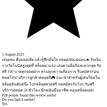
5 August 2025
เล่นlotto คืนยอดเสีย แล้วรู้สึกมั่นใจ ปลอดภัยแน่นอน🔥 รับเงิน
รางวัลโบนัสสูงสุดที่ สล็อตมาแรง เล่นผ่านมือถือสะดวกสุด รับ
ฟรี 100 บาททุกยอดฝาก ครบทุกความต้องการ รีบสมัครก่อน
หมดโปร! บริการลูกค้าตลอดปี🎮 แนะนำสำหรับผู้เล่นใหม่ใน
สล็อตอันดับหนึ่ง โปรสล็อตสายฟรี กดสมัครรับโปร รับฟรี
บริการตลอด 24 ชั่วโมง นักพนันมืออาชีพ หมุนสล็อตเลย!
828 people found this review useful
Do you find it useful?
Yes