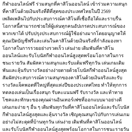
กีฬาออนไลน์ฟรี ร่วมสนุกที่คาสิโนออนไลน์ เข้าร่วมความสนุก
ที่คาสิโนด้วยเงินจริงที่ดีที่สุดของประเทศไทยในปี 2569
เพลิดเพลินไปกับประสบการณ์คาสิโนที่เชื่อถือได้และราบรื่น
โอกาสนี้สามารถช่วยให้ผู้เล่นทุกคนอัปเกรดประสบการณ์ของ
พวกเขาได้ ปรับปรุงประสบการณ์ผู้ใช้อย่างมากโดยอนุญาตให้
คุณเปิดบัญชีฟรีและเล่นในคาสิโนด้วยเงินจริงที่กำลังมองหา
โอกาสในการรวยอย่างรวดเร็ว เล่นง่าย เดิมพันที่คาสิโน
ออนไลน์และรับโบนัสกีฬาออนไลน์สูงสุดพร้อมโอกาสในการ
ชนะรายวัน สัมผัสความสนุกและรับแต้มฟรีทุกวัน เล่นเกมเดิม
พันและลุ้นรับรางวัลอย่างง่ายดายด้วยโบนัสกีฬาออนไลน์สูงสุด
สัมผัสประสบการณ์ความสนุกของคาสิโนด้วยเงินจริงและรับ
รางวัลแจ็คพอตที่ใหญ่ที่สุดแห่งปีของประเทศไทย ทำให้ทุกการ
ทดลองเล่นเป็นเรื่องสนุก รับคะแนนฟรี รับรางวัล และท้าทาย
โชคและทักษะของคุณผ่านอินเทอร์เฟซที่ออกแบบมาอย่างดี
เล่นเกมง่าย ๆ อื่น ๆ เดิมพันทุกวันที่คาสิโนออนไลน์และรับโบนัส
กีฬาออนไลน์สูงสุดและลุ้นรางวัล เชิญคุณสนุกไปกับการเล่นเกม
อย่างไม่สะดุดที่บ้านทุกวัน เล่นง่าย เดิมพันที่คาสิโนออนไลน์
และรับโบนัสกีฬาออนไลน์สูงสุดพร้อมโอกาสในการชนะรายวัน