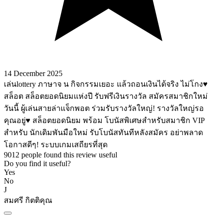
14 December 2025
เล่นlottery ภาษาจ น กิจกรรมเยอะ แล้วถอนเงินได้จริง ไม่โกง♥️
สล็อต สล็อตยอดนิยมแห่งปี รับฟรีเงินรางวัล สมัครสมาชิกใหม่
วันนี้ ผู้เล่นสายล่าแจ็กพอต ร่วมรับรางวัลใหญ่! รางวัลใหญ่รอ
คุณอยู่♥️ สล็อตยอดนิยม พร้อม โบนัสพิเศษสำหรับสมาชิก VIP
สำหรับ นักเดิมพันมือใหม่ รับโบนัสทันทีหลังสมัคร อย่าพลาด
โอกาสดีๆ! ระบบเกมเสถียรที่สุด
9012 people found this review useful
Do you find it useful?
Yes
No
J
สมศรี กิตติคุณ