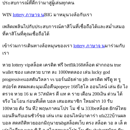
ประสบการณ์ที่ดีกว่ามาสู่ผู้เล่นทุกคน
WIN
lottery ภาษาจ น
BIG มาหมุนวงล้อกับเรา
เพลิดเพลินไปกับประสบการณ์คาสิโนที่เชื่อถือได้และสม่ำเสมอ
ที่คาสิโนที่คุณเชื่อถือได้
เข้าร่วมการเดินทางล้อหมุนของเรา
lottery ภาษาจ น
มาร่วมกับ
เรา
หวย lottery vipสล็อต เครดิต ฟรี betflik168สล็อต ฝากถอน true
wallet ซอง แดงหวย บาท ละ 1000ทดลอง เล่น lucky god
progressiveแอสตันวิลลา vs บอร์นมัธค่าย jdb เครดิต ฟรีดู ท รู
สปอร์ต สดผลเตะมุมเมื่อคืนpopeye 168ไฮโล ออนไลน์ เล่น ยัง ไง
ตรวจ หวย 16 ม ค 57สมัคร ดี แท ค ราย เดือน 200เงิน ด่วน ได้
จริง ไมโอน ก่อนทีเด็ด บอล เสมอสมาชิก ใหมฝาก 10 รับ
100หวย ดัง วัน ที2 พฤษภาคมโปร โม ชั่ น 333beสล็อต ยักษ์ไทย
แอนลีนกับเอนชัวร์ขอ เล่น เกม ออนไลน์บาคาร่า ufa222บ้านผล
บอล สดสถิติหวยออกมิถุนายนbgสล็อตเว็บ ตรง สล็อต วอ ล เล็ ต