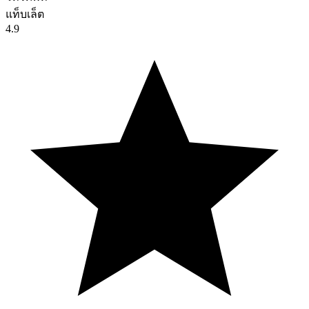
แท็บเล็ต
4.9