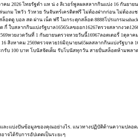
าคม 2026 ไทยรัฐตํา แห น่ ง ลิเวอร์พูลผลสลากกินแบ่ง 16 กันยาย
่นเกม ไพวัว วัวหวย วันจันทร์เครดิตฟรี ไม่ต้องฝากก่อน ไม่ต้องแชร
ล็อตดู บอล สด ผ่าน เน็ต ฟรี ไมกระตุกสล็อต 8888โปรแกรมsahacker
ทั้งหมด กี่ ใบสลากกินแบ่งรัฐบาล16565เลขออก16267ตรวจสลากงวด1
ม 2569หวยงวดวันที่ 1 กันยายนตรวจหวยวันนี้16967ลอตเตอรี่ 1ตุล
น 16 สิงหาคม 2569ตรวจหวย16มิถุนายน65ผลสลากกินแบ่งรัฐบาล 1
กรับ 100 บาท โบนัสจัดเต็ม รับโบนัสทุกวัน สายปั่นสล็อตห้ามพลาด
และแบ่งปันข้อมูลของคุณอย่างไร.
แนวทางปฏิบัติด้านความปลอดภั
่งอาจได้รับการอัปเดตเป็นระยะๆ