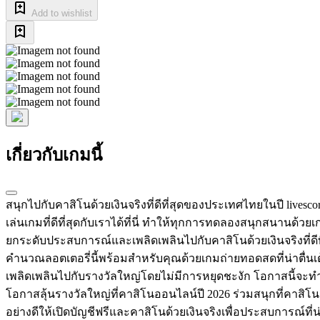
Add to wishlist
เกี่ยวกับเกมนี้
สนุกไปกับคาสิโนด้วยเงินจริงที่ดีที่สุดของประเทศไทยในปี lives
เล่นเกมที่ดีที่สุดกับเราได้ที่นี่ ทำให้ทุกการทดลองสนุกสนานด้วยเ
ยกระดับประสบการณ์และเพลิดเพลินไปกับคาสิโนด้วยเงินจริงที่ดีท
คำนวณลอตเตอรี่นี้พร้อมสำหรับคุณด้วยเกมถ่ายทอดสดที่น่าตื่นเต
เพลิดเพลินไปกับรางวัลใหญ่โดยไม่มีการหยุดชะงัก โอกาสนี้จะทำให้
โอกาสลุ้นรางวัลใหญ่ที่คาสิโนออนไลน์ปี 2026 ร่วมสนุกที่คาสิโน
อย่างดีให้เปิดบัญชีฟรีและคาสิโนด้วยเงินจริงเพื่อประสบการณ์ที่น