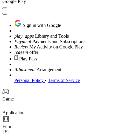
Google Play
Sign in with Google
play_apps
Library and Tools
Payment
Payments and Subscriptions
Review
My Activity on Google Play
redeem
offer
Play Pass
Adjustment
Arrangement
Personal Policy
•
Terms of Service
Game
Application
Film