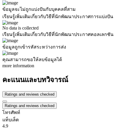
ข้อมูลจะไม่ถูกแบ่งปันกับบุคคลที่สาม
เรียนรู้เพิ่มเติมเกี่ยวกับวิธีที่นักพัฒนาประกาศการแบ่งปัน
No data is collected
เรียนรู้เพิ่มเติมเกี่ยวกับวิธีที่นักพัฒนาประกาศคอลเลกชัน
ข้อมูลถูกเข้ารหัสระหว่างการส่ง
คุณสามารถขอให้ลบข้อมูลได้
more information
คะแนนและบทวิจารณ์
Ratings and reviews checked
Ratings and reviews checked
โทรศัพท์
แท็บเล็ต
4.9