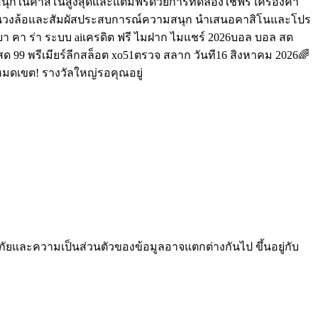
ามสนุกในคาสิโนสูงสุดและแต้มฟรีด้วยการทดลองใช้ฟรี เครื่องคำ
หมุนวงล้อและสัมผัสประสบการณ์ความสนุก นำเสนอคาสิโนและโปร
ตร บา คา ร่า ระบบ aiเครดิต ฟรี ไมฝาก ไมแชร์ 2026บอล บอล สด
ลสด 99 พรีเมียร์ลีกสล็อต xo51ตรวจ สลาก วันที16 สิงหาคม 2026🌈
นหมดเขต! รางวัลใหญ่รอคุณอยู่
ยและความเป็นส่วนตัวของข้อมูลอาจแตกต่างกันไป ขึ้นอยู่กับ