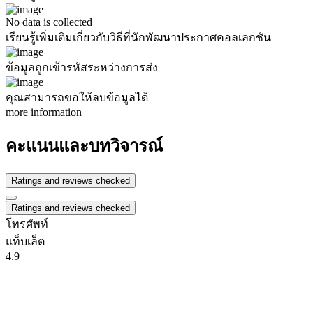
No data is collected
เรียนรู้เพิ่มเติมเกี่ยวกับวิธีที่นักพัฒนาประกาศคอลเลกชัน
ข้อมูลถูกเข้ารหัสระหว่างการส่ง
คุณสามารถขอให้ลบข้อมูลได้
more information
คะแนนและบทวิจารณ์
Ratings and reviews checked
Ratings and reviews checked
โทรศัพท์
แท็บเล็ต
4.9