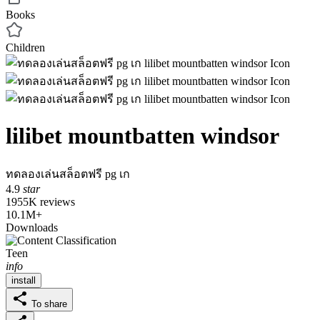
Books
Children
lilibet mountbatten windsor
ทดลองเล่นสล็อตฟรี pg เก
4.9
star
1955K reviews
10.1M+
Downloads
Teen
info
install
To share