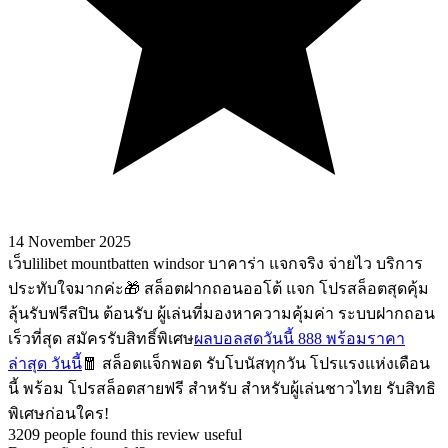
14 November 2025
เว็บlilibet mountbatten windsor บาคาร่า แจกจริง จ่ายไว บริการ
ประทับใจมากค่ะ🎁 สล็อตฝากถอนออโต้ แจก โปรสล็อตสุดคุ้ม
ลุ้นรับฟรีสปิน ต้อนรับ ผู้เล่นที่มองหาความคุ้มค่า ระบบฝากถอน
เร็วที่สุด สมัครรับสิทธิ์พิเศษ
ผลบอลสดวันนี้ 888 พร้อมราคา
ล่าสุด วันนี้
🧧 สล็อตแจ็กพอต รับโบนัสทุกวัน โปรแรงแห่งเดือน
นี้ พร้อม โปรสล็อตสายฟรี สำหรับ สำหรับผู้เล่นชาวไทย รับสิทธิ
พิเศษก่อนใคร!
3209 people found this review useful