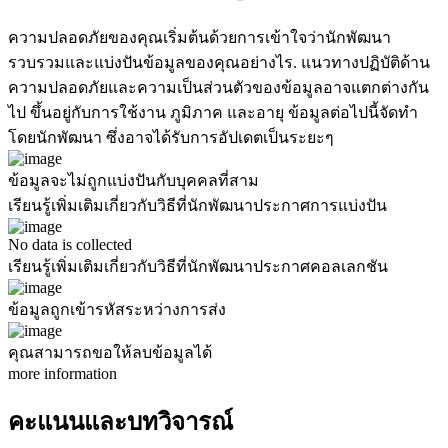
ความปลอดภัยของคุณเริ่มต้นด้วยการเข้าใจว่านักพัฒนา
รวบรวมและแบ่งปันข้อมูลของคุณอย่างไร.
แนวทางปฏิบัติด้าน
ความปลอดภัยและความเป็นส่วนตัวของข้อมูลอาจแตกต่างกัน
ไป ขึ้นอยู่กับการใช้งาน ภูมิภาค และอายุ
ข้อมูลต่อไปนี้จัดทำ
โดยนักพัฒนา ซึ่งอาจได้รับการอัปเดตเป็นระยะๆ
ข้อมูลจะไม่ถูกแบ่งปันกับบุคคลที่สาม
เรียนรู้เพิ่มเติมเกี่ยวกับวิธีที่นักพัฒนาประกาศการแบ่งปัน
No data is collected
เรียนรู้เพิ่มเติมเกี่ยวกับวิธีที่นักพัฒนาประกาศคอลเลกชัน
ข้อมูลถูกเข้ารหัสระหว่างการส่ง
คุณสามารถขอให้ลบข้อมูลได้
more information
คะแนนและบทวิจารณ์