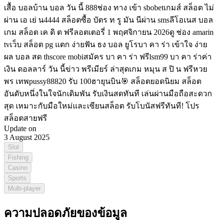
เสื้อ บอลบ้าน บอล วัน นี้ 888ช่อง ทาง เข้า sbobetเกมส์ สล็อต ไม่
ผ่าน เอ เย่ น4444 สล็อตซื้อ บัตร ท รู มัน นีผ่าน smsลีโอเนส บอล
เกม สล็อต เค ดิ ต ฟรีลอตเตอรี่ 1 พฤศจิกายน 2026ดู ช่อง amarin
tvเว็บ สล็อต pg แตก ง่ายฟัน ธง บอล ยูโรบา คา ร่า เข้าใจ ง่าย
ผล บอล สด thscore mobiสมัคร บา คา ร่า ฟรีlsm99 บา คา ร่าค่า
เงิน ดอลลาร์ วัน นี้ข่าว พรีเมียร์ ล่าสุดเกม หมุน ส ปิ น ฟรีหวย
พร เทพpussy88820 รับ 100ฮายุนบิน🎯 สล็อตยอดนิยม สล็อต
อันดับหนึ่งในใจนักเดิมพัน รับเงินสดทันที เล่นผ่านมือถือสะดวก
สุด เหมาะกับมือใหม่และเซียนสล็อต รับโบนัสฟรีทันที! โปร
สล็อตสายฟรี
Update on
3 August 2025
Slot
Fishing
Casino
Sports
Multi-player
ความปลอดภัยของข้อมูล