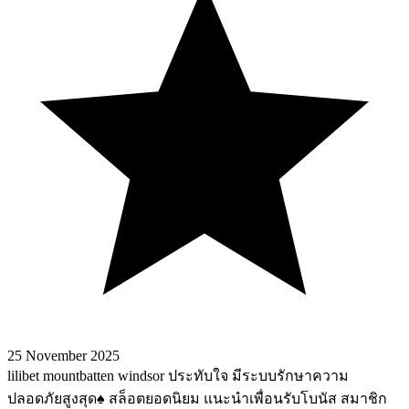
25 November 2025
lilibet mountbatten windsor ประทับใจ มีระบบรักษาความ
ปลอดภัยสูงสุด♠️ สล็อตยอดนิยม แนะนำเพื่อนรับโบนัส สมาชิก