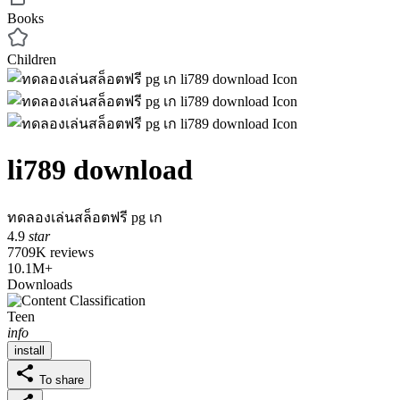
Books
Children
li789 download
ทดลองเล่นสล็อตฟรี pg เก
4.9
star
7709K reviews
10.1M+
Downloads
Teen
info
install
To share