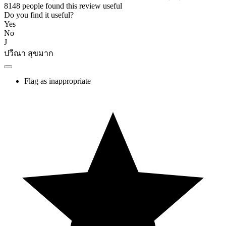
8148 people found this review useful
Do you find it useful?
Yes
No
J
ปวีณา สุขมาก
Flag as inappropriate