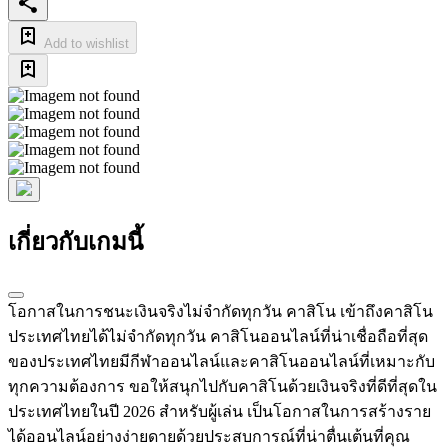
Add to wishlist
เกี่ยวกับเกมนี้
โอกาสในการชนะเงินจริงไม่จำกัดทุกวัน คาสิโน เข้าถึงคาสิโน
ประเทศไทยได้ไม่จำกัดทุกวัน คาสิโนออนไลน์ที่น่าเชื่อถือที่สุด
ของประเทศไทยมีกีฬาออนไลน์และคาสิโนออนไลน์ที่เหมาะกับ
ทุกความต้องการ ขอให้สนุกไปกับคาสิโนด้วยเงินจริงที่ดีที่สุดใน
ประเทศไทยในปี 2026 สำหรับผู้เล่น เป็นโอกาสในการสร้างราย
ได้ออนไลน์อย่างง่ายดายด้วยประสบการณ์ที่น่าตื่นเต้นที่คุณ