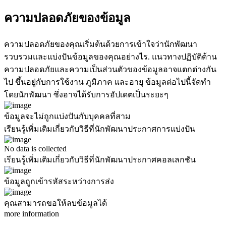
ความปลอดภัยของข้อมูล
ความปลอดภัยของคุณเริ่มต้นด้วยการเข้าใจว่านักพัฒนา
รวบรวมและแบ่งปันข้อมูลของคุณอย่างไร.
แนวทางปฏิบัติด้าน
ความปลอดภัยและความเป็นส่วนตัวของข้อมูลอาจแตกต่างกัน
ไป ขึ้นอยู่กับการใช้งาน ภูมิภาค และอายุ
ข้อมูลต่อไปนี้จัดทำ
โดยนักพัฒนา ซึ่งอาจได้รับการอัปเดตเป็นระยะๆ
ข้อมูลจะไม่ถูกแบ่งปันกับบุคคลที่สาม
เรียนรู้เพิ่มเติมเกี่ยวกับวิธีที่นักพัฒนาประกาศการแบ่งปัน
No data is collected
เรียนรู้เพิ่มเติมเกี่ยวกับวิธีที่นักพัฒนาประกาศคอลเลกชัน
ข้อมูลถูกเข้ารหัสระหว่างการส่ง
คุณสามารถขอให้ลบข้อมูลได้
more information