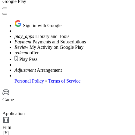
Google Play
Sign in with Google
play_apps
Library and Tools
Payment
Payments and Subscriptions
Review
My Activity on Google Play
redeem
offer
Play Pass
Adjustment
Arrangement
Personal Policy
•
Terms of Service
Game
Application
Film