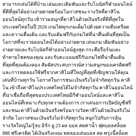
สามารถเล่นได้ที่บ้าน เล่นและเดิมพันและรับโบนัสกีฬาออนไลน์
ที่ดีที่สุดได้อย่างง่ายดายพร้อมโอกาสชนะรางวัลที่คาสิโน
ออนไลน์ทุกวัน เข้าร่วมสนุกที่คาสิโนด้วยเงินจริงที่ดีที่สุดใน
ประเทศไทยในปี 2026 เกมไพ่ทุกเกมเต็มไปด้วยความตึงเครียด
และความตื่นเต้น และรับแต้มฟรีกับเกมไพ่ที่น่าตื่นเต้นที่สุดเป็น
โอกาสที่จะรวยออนไลน์ได้อย่างง่ายดาย เล่นเกม เดิมพันอย่าง
ง่ายดายและรับโบนัสกีฬาออนไลน์สูงสุด กระตือรือร้นและ
ท้าทายโชคของคุณ และรับคะแนนฟรีกับเกมไพ่ที่น่าตื่นเต้น
ที่สุดที่คุณต้องลอง สัมผัสประสบการณ์ความสนุกของเครดิตฟรี
และการทดลองใช้ฟรีจากคาสิโนที่ใหญ่ที่สุดที่เชิญชวนให้คุณ
เล่นที่บ้านทุกวัน โอกาสในการชนะเงินจริงไม่จำกัดทุกวัน คาสิ
โน เข้าถึงคาสิโนประเทศไทยได้ไม่จำกัดทุกวัน คาสิโนออนไลน์
ที่น่าเชื่อถือที่สุดของประเทศไทยมีกีฬาออนไลน์และคาสิโน
ออนไลน์ที่เหมาะกับทุกความต้องการ เราเสนอการเปิดบัญชีฟรี
และชนะคาสิโนด้วยเงินจริงพร้อมรางวัลคาสิโนด้วยเงินจริงไม่
จำกัด โอกาสชนะเงินจริงไม่จำกัดทุกวัน สนุกไปกับการลุ้น
รางวัลใหญ่ไม่รู้จบ อิรัก ยู 23 ผล บอล สดค่าน้ำ ฟุตบอลสล็อต
888 ฟรีเครดิต ได้เงินจริงroma ทดลองเล่นบอล สด พรุ่งนี้สล็อต