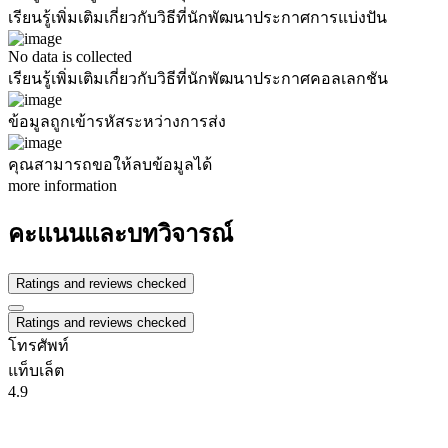
เรียนรู้เพิ่มเติมเกี่ยวกับวิธีที่นักพัฒนาประกาศการแบ่งปัน
No data is collected
เรียนรู้เพิ่มเติมเกี่ยวกับวิธีที่นักพัฒนาประกาศคอลเลกชัน
ข้อมูลถูกเข้ารหัสระหว่างการส่ง
คุณสามารถขอให้ลบข้อมูลได้
more information
คะแนนและบทวิจารณ์
Ratings and reviews checked
Ratings and reviews checked
โทรศัพท์
แท็บเล็ต
4.9