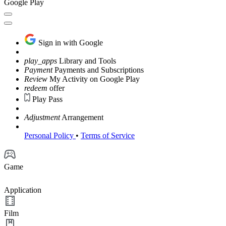
Google Play
Sign in with Google
play_apps
Library and Tools
Payment
Payments and Subscriptions
Review
My Activity on Google Play
redeem
offer
Play Pass
Adjustment
Arrangement
Personal Policy
•
Terms of Service
Game
Application
Film