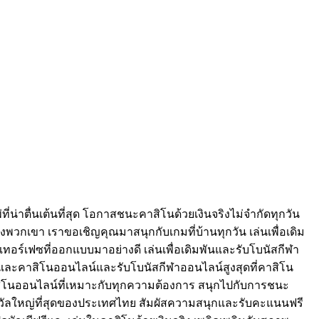
่น่าตื่นเต้นที่สุด โอกาสชนะคาสิโนด้วยเงินจริงไม่จำกัดทุกวัน
พวกเขา เราขอเชิญคุณมาสนุกกับเกมที่บ้านทุกวัน เล่นเพื่อเดิม
ินเทอร์เฟซที่ออกแบบมาอย่างดี เล่นเพื่อเดิมพันและรับโบนัสกีฬา
ลน์และคาสิโนออนไลน์และรับโบนัสกีฬาออนไลน์สูงสุดที่คาสิโน
คาสิโนออนไลน์ที่เหมาะกับทุกความต้องการ สนุกไปกับการชนะ
บรางวัลใหญ่ที่สุดของประเทศไทย สัมผัสความสนุกและรับคะแนนฟรี