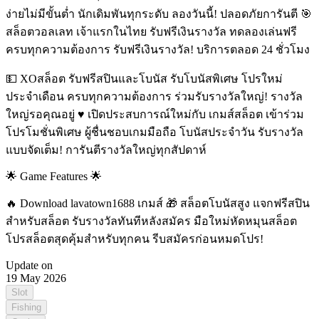
ง่ายไม่มีขั้นต่ำ นักเดิมพันทุกระดับ ลองวันนี้! ปลอดภัยการันตี 🎯
สล็อตวอลเลท เจ้าแรกในไทย รับฟรีเงินรางวัล ทดลองเล่นฟรี
ครบทุกความต้องการ รับฟรีเงินรางวัล! บริการตลอด 24 ชั่วโมง
💵 XOสล็อต รับฟรีสปินและโบนัส รับโบนัสพิเศษ โปรใหม่
ประจำเดือน ครบทุกความต้องการ ร่วมรับรางวัลใหญ่! รางวัล
ใหญ่รอคุณอยู่ ♥️ เปิดประสบการณ์ใหม่กับ เกมส์สล็อต เข้าร่วม
โปรโมชั่นพิเศษ ผู้ชื่นชอบเกมมือถือ โบนัสประจำวัน รับรางวัล
แบบจัดเต็ม! การันตีรางวัลใหญ่ทุกสัปดาห์
🌟 Game Features 🌟
🔥 Download lavatown1688 เกมส์ 🎁 สล็อตโบนัสสูง แจกฟรีสปิน
สำหรับสล็อต รับรางวัลทันทีหลังสมัคร มือใหม่หัดหมุนสล็อต
โปรสล็อตสุดคุ้มสำหรับทุกคน รีบสมัครก่อนหมดโปร!
Update on
19 May 2026
Slot
Fishing