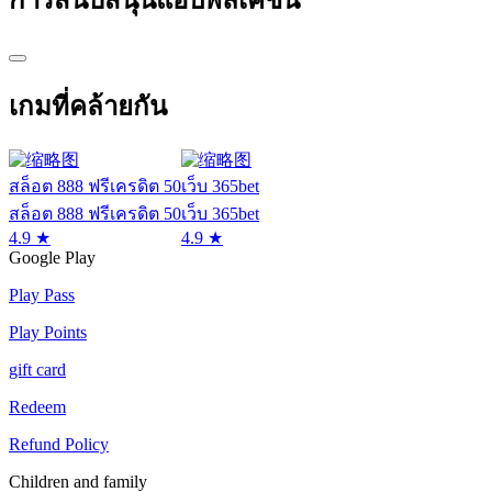
การสนับสนุนแอปพลิเคชัน
เกมที่คล้ายกัน
สล็อต 888 ฟรีเครดิต 50
เว็บ 365bet
สล็อต 888 ฟรีเครดิต 50
เว็บ 365bet
4.9 ★
4.9 ★
Google Play
Play Pass
Play Points
gift card
Redeem
Refund Policy
Children and family