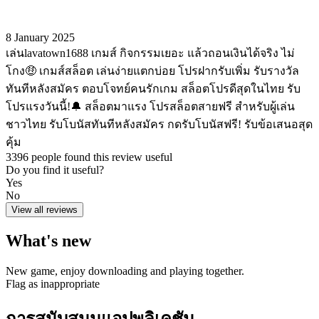
8 January 2025
เล่นlavatown1688 เกมส์ กิจกรรมเยอะ แล้วถอนเงินได้จริง ไม่
โกง🤑 เกมส์สล็อต เล่นง่ายแตกบ่อย โปรฝากรับเพิ่ม รับรางวัล
ทันทีหลังสมัคร ตอบโจทย์คนรักเกม สล็อตโปรดีสุดในไทย รับ
โปรแรงวันนี้!🔔 สล็อตมาแรง โปรสล็อตสายฟรี สำหรับผู้เล่น
ชาวไทย รับโบนัสทันทีหลังสมัคร กดรับโบนัสฟรี! รับข้อเสนอสุด
คุ้ม
3396 people found this review useful
Do you find it useful?
Yes
No
View all reviews
What's new
New game, enjoy downloading and playing together.
Flag as inappropriate