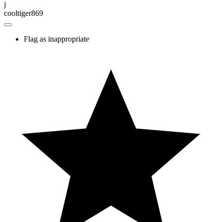
j
cooltiger869
Flag as inappropriate