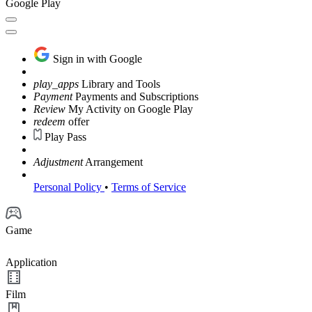
Google Play
Sign in with Google
play_apps
Library and Tools
Payment
Payments and Subscriptions
Review
My Activity on Google Play
redeem
offer
Play Pass
Adjustment
Arrangement
Personal Policy
•
Terms of Service
Game
Application
Film