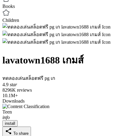
Books
Children
lavatown1688 เกมส์
ทดลองเล่นสล็อตฟรี pg เก
4.9
star
8296K reviews
10.1M+
Downloads
Teen
info
install
To share