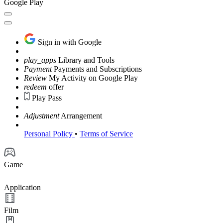
Google Play
Sign in with Google
play_apps
Library and Tools
Payment
Payments and Subscriptions
Review
My Activity on Google Play
redeem
offer
Play Pass
Adjustment
Arrangement
Personal Policy
•
Terms of Service
Game
Application
Film