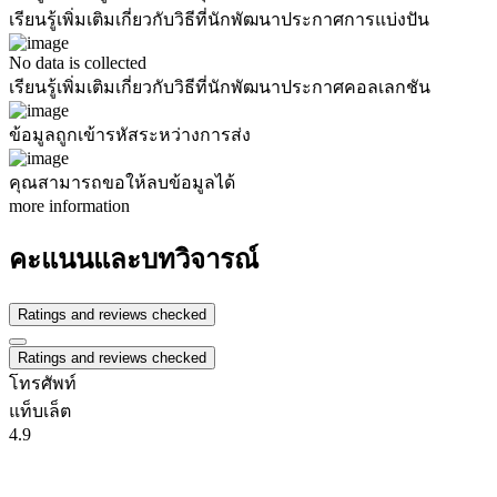
เรียนรู้เพิ่มเติมเกี่ยวกับวิธีที่นักพัฒนาประกาศการแบ่งปัน
No data is collected
เรียนรู้เพิ่มเติมเกี่ยวกับวิธีที่นักพัฒนาประกาศคอลเลกชัน
ข้อมูลถูกเข้ารหัสระหว่างการส่ง
คุณสามารถขอให้ลบข้อมูลได้
more information
คะแนนและบทวิจารณ์
Ratings and reviews checked
Ratings and reviews checked
โทรศัพท์
แท็บเล็ต
4.9