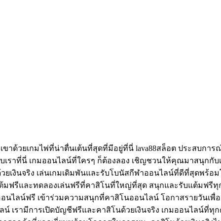
เกมไพ่ที่น่าตื่นเต้นที่สุดที่มีอยู่ที่นี่ lava88สล็อต ประสบการณ์
บเราที่นี่ เกมออนไลน์ที่ใครๆ ก็ต้องลอง เชิญชวนให้คุณมาสนุกกับเกม
เงินจริง เล่นเกมเดิมพันและรับโบนัสกีฬาออนไลน์ที่ดีที่สุดพร
มฟรีและทดลองเล่นฟรีที่คาสิโนที่ใหญ่ที่สุด สนุกและรับแต้มฟรีทุก
ไลน์ฟรี เข้าร่วมความสนุกที่คาสิโนออนไลน์ โอกาสรายวันเพื่อร
์ เรามีการเปิดบัญชีฟรีและคาสิโนด้วยเงินจริง เกมออนไลน์ที่ทุก