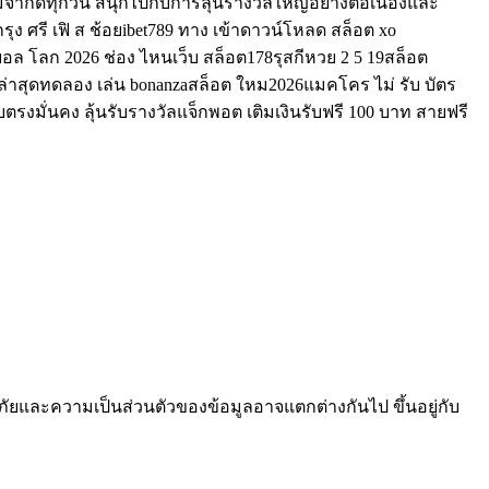
จำกัดทุกวัน สนุกไปกับการลุ้นรางวัลใหญ่อย่างต่อเนื่องและ
รุง ศรี เฟิ ส ช้อยibet789 ทาง เข้าดาวน์โหลด สล็อต xo
ง บอล โลก 2026 ช่อง ไหนเว็บ สล็อต178รุสกีหวย 2 5 19สล็อต
ุดรล่าสุดทดลอง เล่น bonanzaสล็อต ใหม2026แมคโคร ไม่ รับ บัตร
ตรงมั่นคง ลุ้นรับรางวัลแจ็กพอต เติมเงินรับฟรี 100 บาท สายฟรี
ยและความเป็นส่วนตัวของข้อมูลอาจแตกต่างกันไป ขึ้นอยู่กับ