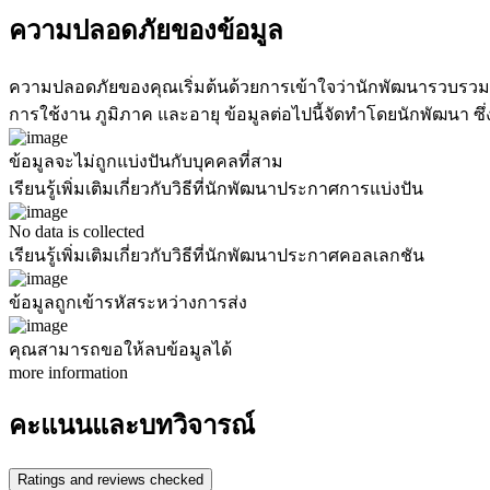
ความปลอดภัยของข้อมูล
ความปลอดภัยของคุณเริ่มต้นด้วยการเข้าใจว่านักพัฒนารวบรวม
การใช้งาน ภูมิภาค และอายุ
ข้อมูลต่อไปนี้จัดทำโดยนักพัฒนา ซึ
ข้อมูลจะไม่ถูกแบ่งปันกับบุคคลที่สาม
เรียนรู้เพิ่มเติมเกี่ยวกับวิธีที่นักพัฒนาประกาศการแบ่งปัน
No data is collected
เรียนรู้เพิ่มเติมเกี่ยวกับวิธีที่นักพัฒนาประกาศคอลเลกชัน
ข้อมูลถูกเข้ารหัสระหว่างการส่ง
คุณสามารถขอให้ลบข้อมูลได้
more information
คะแนนและบทวิจารณ์
Ratings and reviews checked