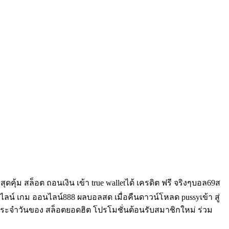
คุ้ม สล็อต ถอนเงิน เข้า true walletได้ เครดิต ฟรี จริงๆบอล69ส
ไลน์ เกม ออนไลน์888 ผลบอลสด เมื่อคืนดาวน์โหลด pussyเข้า สู่
นประจำวันของ สล็อตยอดฮิต โปรโมชั่นต้อนรับสมาชิกใหม่ ร่วม