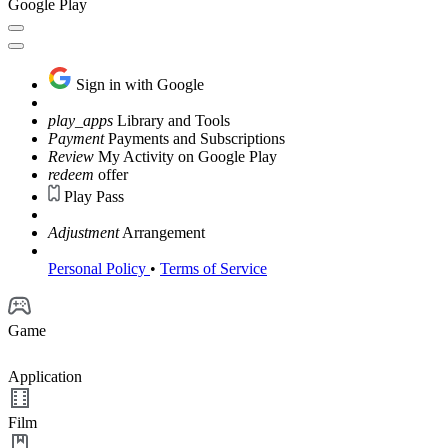
Google Play
Sign in with Google
play_apps
Library and Tools
Payment
Payments and Subscriptions
Review
My Activity on Google Play
redeem
offer
Play Pass
Adjustment
Arrangement
Personal Policy
•
Terms of Service
Game
Application
Film