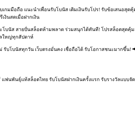
มมือถือ แนะนำเพื่อนรับโบนัส เติมเงินรับโปร! รับข้อเสนอสุดคุ้ม
รีเงินสดเมื่อฝากเงิน
โบนัส สายปั่นสล็อตห้ามพลาด ร่วมสนุกได้ทันที! โปรสล็อตสุดคุ้มส
ัลใหญ่ทุกสัปดาห์
ับโบนัสทุกวัน เว็บตรงมั่นคง เชื่อถือได้ รับโอกาสชนะมากขึ้น! 📢 
 แฟนพันธุ์แท้สล็อตไทย รับโบนัสฝากเงินครั้งแรก รับรางวัลแบบจัด