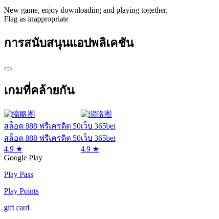
New game, enjoy downloading and playing together.
Flag as inappropriate
การสนับสนุนแอปพลิเคชัน
เกมที่คล้ายกัน
สล็อต 888 ฟรีเครดิต 50
เว็บ 365bet
สล็อต 888 ฟรีเครดิต 50
เว็บ 365bet
4.9 ★
4.9 ★
Google Play
Play Pass
Play Points
gift card