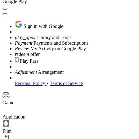
Google Play
Sign in with Google
play_apps
Library and Tools
Payment
Payments and Subscriptions
Review
My Activity on Google Play
redeem
offer
Play Pass
Adjustment
Arrangement
Personal Policy
•
Terms of Service
Game
Application
Film