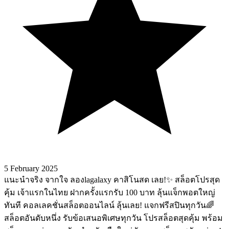
5 February 2025
แนะนำจริง จากใจ ลองlagalaxy คาสิโนสด เลย!✨ สล็อตโปรสุด
คุ้ม เจ้าแรกในไทย ฝากครั้งแรกรับ 100 บาท ลุ้นแจ็กพอตใหญ่
ทันที คอลเลคชั่นสล็อตออนไลน์ ลุ้นเลย! แจกฟรีสปินทุกวัน🌈
สล็อตอันดับหนึ่ง รับข้อเสนอพิเศษทุกวัน โปรสล็อตสุดคุ้ม พร้อม