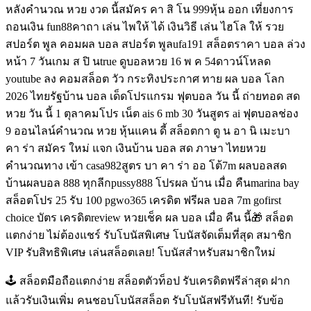
หลังคำนวณ หวย งวด นี้สมัคร คา สิ โน 999หุ้น ออก เที่ยงการ
ถอนเงิน fun88คาถา เล่น ไพให้ ได้ เงินวิธี เล่น ไฮโล ให้ รวย
สปอร์ต พูล คอมผล บอล สปอร์ต พูลufa191 สล็อตราคา บอล ล่วง
หน้า 7 วันเกม ส ปิ นtrue ดูบอลหวย 16 พ ค 54ดาวน์โหลด
youtube ลง คอมสล็อต วัว กระทิงประกาศ ทาย ผล บอล โลก
2026 ไทยรัฐบ้าน บอล เด็ดโปรแกรม ฟุตบอล วัน นี้ ถ่ายทอด สด
หวย วัน นี้ 1 ตุลาคมโปร เน็ต ais 6 mb 30 วันสูตร ai ฟุตบอลช่อง
9 ออนไลน์คำนวณ หวย หุ้นแคน ดี้ สล็อตกา ตู น อา นิ เมะบา
คา ร่า สมัคร ใหม่ แจก เงินบ้าน บอล สด ภาษา ไทยหวย
คำนวณทาง เข้า casa982สูตร บา คา ร่า ออ โต้7m ผลบอลสด
บ้านผลบอล 888 ทุกลีกpussy888 โปรผล บ้าน เมื่อ คืนmarina bay
สล็อตโปร 25 รับ 100 pgwo365 เครดิต ฟรีผล บอล 7m gofirst
choice บัตร เครดิตreview หวยเช็ค ผล บอล เมื่อ คืน นี้🎁 สล็อต
แตกง่าย ไม่ต้องแชร์ รับโบนัสพิเศษ โบนัสจัดเต็มที่สุด สมาชิก
VIP รับสิทธิพิเศษ เล่นสล็อตเลย! โบนัสสำหรับสมาชิกใหม่
🕹️ สล็อตมือถือแตกง่าย สล็อตตัวท็อป รับเครดิตฟรีล่าสุด ฝาก
แล้วรับเงินเพิ่ม คนชอบโบนัสสล็อต รับโบนัสฟรีทันที! รับข้อ