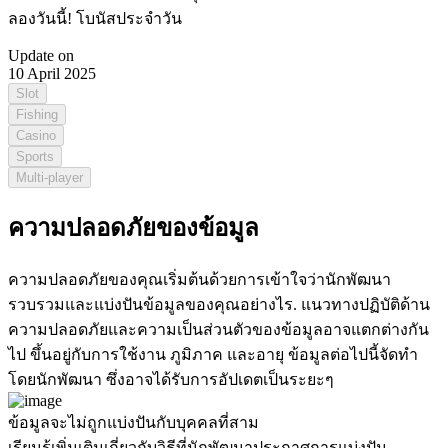
ลองวันนี้! โบนัสประจำวัน
Update on
10 April 2025
Slot
Fishing
Casino
Sports
Multi-player
ความปลอดภัยของข้อมูล
ความปลอดภัยของคุณเริ่มต้นด้วยการเข้าใจว่านักพัฒนา
รวบรวมและแบ่งปันข้อมูลของคุณอย่างไร.
แนวทางปฏิบัติด้าน
ความปลอดภัยและความเป็นส่วนตัวของข้อมูลอาจแตกต่างกัน
ไป ขึ้นอยู่กับการใช้งาน ภูมิภาค และอายุ
ข้อมูลต่อไปนี้จัดทำ
โดยนักพัฒนา ซึ่งอาจได้รับการอัปเดตเป็นระยะๆ
ข้อมูลจะไม่ถูกแบ่งปันกับบุคคลที่สาม
เรียนรู้เพิ่มเติมเกี่ยวกับวิธีที่นักพัฒนาประกาศการแบ่งปัน