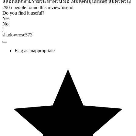
สล็อตแตกง่ายรายวัน สำหรับ มือใหม่หัดหมุนสล็อต สมัครด่วน!
2905 people found this review useful
Do you find it useful?
Yes
No
j
shadowrose573
Flag as inappropriate