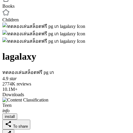
Books
Children
lagalaxy
ทดลองเล่นสล็อตฟรี pg เก
4.9
star
2774K reviews
10.1M+
Downloads
Teen
info
install
To share