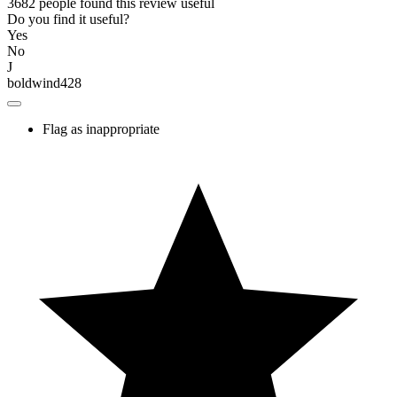
3682 people found this review useful
Do you find it useful?
Yes
No
J
boldwind428
Flag as inappropriate