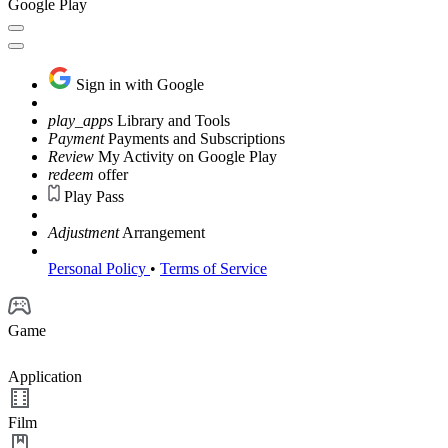
Google Play
Sign in with Google
play_apps
Library and Tools
Payment
Payments and Subscriptions
Review
My Activity on Google Play
redeem
offer
Play Pass
Adjustment
Arrangement
Personal Policy
•
Terms of Service
Game
Application
Film