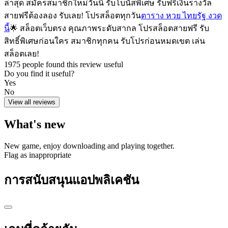
ล่าสุด สมัครสมาชิกใหม่วันนี้ รับโบนัสพิเศษ รับฟรีเงินรางวัล
สายฟรีต้องลอง รับเลย! โปรสล็อตทุกวัน
ตาราง หวย ไทยรัฐ งวด
นี้
🌟 สล็อตเว็บตรง คุณภาพระดับสากล โปรสล็อตสายฟรี รับ
สิทธิ์พิเศษก่อนใคร สมาชิกทุกคน รับโปรก่อนหมดเขต เล่น
สล็อตเลย!
1975 people found this review useful
Do you find it useful?
Yes
No
View all reviews
What's new
New game, enjoy downloading and playing together.
Flag as inappropriate
การสนับสนุนแอปพลิเคชัน