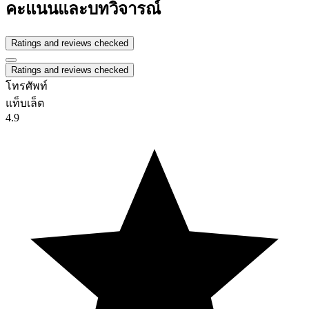
คะแนนและบทวิจารณ์
Ratings and reviews checked
Ratings and reviews checked
โทรศัพท์
แท็บเล็ต
4.9