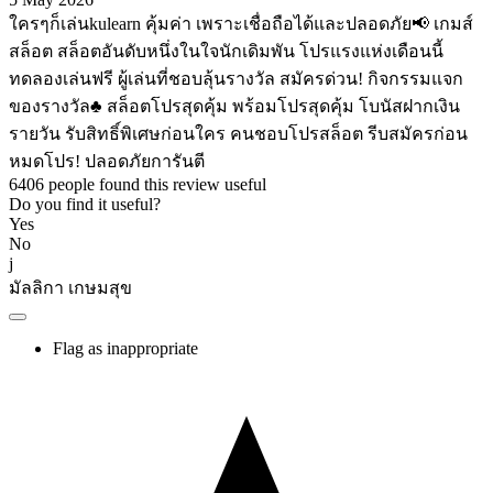
ใครๆก็เล่นkulearn คุ้มค่า เพราะเชื่อถือได้และปลอดภัย📢 เกมส์
สล็อต สล็อตอันดับหนึ่งในใจนักเดิมพัน โปรแรงแห่งเดือนนี้
ทดลองเล่นฟรี ผู้เล่นที่ชอบลุ้นรางวัล สมัครด่วน! กิจกรรมแจก
ของรางวัล♣️ สล็อตโปรสุดคุ้ม พร้อมโปรสุดคุ้ม โบนัสฝากเงิน
รายวัน รับสิทธิ์พิเศษก่อนใคร คนชอบโปรสล็อต รีบสมัครก่อน
หมดโปร! ปลอดภัยการันตี
6406 people found this review useful
Do you find it useful?
Yes
No
j
มัลลิกา เกษมสุข
Flag as inappropriate