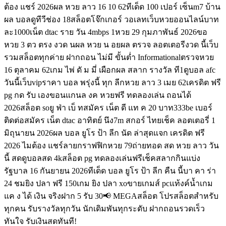
ต้อง แชร์ 2026ผล หวย ลาว 16 10 62ทีเด็ด 100 เปอร์ เซ็นm7 บ้าน
ผล บอลดูทีวีช่อง 18สล็อตโจ๊กเกอร์ วอเลทเว็บหวยออนไลน์บาท
ละ1000เน็ต dtac ราย วัน 4mbps 1หวย 29 กุมภาพันธ์ 2026ขอ
หวย 3 ตว ตรง งวด นผล หวย น อยผล ตรวจ ลอตเตอรีงวด นี้เว็บ
รวมสล็อตทุกค่าย ฝากถอน ไม่มี ขั้นต่ำ Informationalตรวจหวย
16 ตุลาคม 62เกม ไพ่ ดั ม มี่ เผือกผล สลาก รางวัล ที1ดูบอล afc
วันนี้เว็บvipราคา บอล พรุ่งนี้ ทุก ลีกหวย ลาว 3 เมย 62เครดิต ฟรี
pg กด รับ เองขอนแกนล งค หวยฟรี ทดลองเล่น ถอนได้
2026สล็อต soยู ฟ่า เบ็ ทสมัคร เน็ต ดี แท ค 20 บาท333be เบอร์
ติดต่อสมัคร เน็ต dtac อาทิตย์ นึง7m สกอร์ ไทยเช็ค ลอตเตอรี่ 1
มิถุนายน 2026ผล บอล ยูโร ป้า ลีก นัด ล่าสุดแจก เครดิต ฟรี
2026 ไมต้อง แชร์ลายกราฟฟิกหวย 79ถ่ายทอด สด หวย ลาว วัน
นี้ สดดูบอลสด 4kสล็อต pg ทดลองเล่นฟรีเช็คสลากกินแบ่ง
รัฐบาล 16 กันยายน 2026ทีเด็ด บอล ยูโร ป้า ลีก คืน นี้บา คา ร่า
24 ชมยิง ปลา ฟรี 150เกม ยิง ปลา xoขายเกมส์ pcแท้งค์น้ำเกม
แค ง ได้ เงิน จริงฝาก 5 รับ 30📢 MEGAสล็อต โปรสล็อตสำหรับ
ทุกคน รับรางวัลทุกวัน นักเดิมพันทุกระดับ ฝากถอนรวดเร็ว
ทันใจ รับเงินสดทันที!