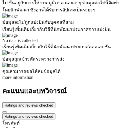
ไป ขึ้นอยู่กับการใช้งาน ภูมิภาค และอายุ
ข้อมูลต่อไปนี้จัดทำ
โดยนักพัฒนา ซึ่งอาจได้รับการอัปเดตเป็นระยะๆ
ข้อมูลจะไม่ถูกแบ่งปันกับบุคคลที่สาม
เรียนรู้เพิ่มเติมเกี่ยวกับวิธีที่นักพัฒนาประกาศการแบ่งปัน
No data is collected
เรียนรู้เพิ่มเติมเกี่ยวกับวิธีที่นักพัฒนาประกาศคอลเลกชัน
ข้อมูลถูกเข้ารหัสระหว่างการส่ง
คุณสามารถขอให้ลบข้อมูลได้
more information
คะแนนและบทวิจารณ์
Ratings and reviews checked
Ratings and reviews checked
โทรศัพท์