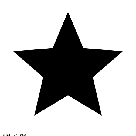
5 May 2026