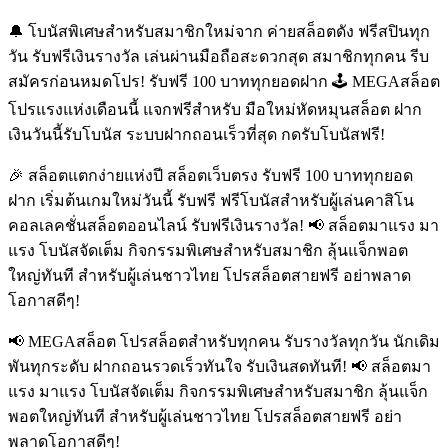
🔔 โบนัสพิเศษสำหรับสมาชิกใหม่จาก ค่ายสล็อตดัง ฟรีสปินทุก
วัน รับฟรีเงินรางวัล เล่นผ่านมือถือสะดวกสุด สมาชิกทุกคน รีบ
สมัครก่อนหมดโปร! รับฟรี 100 บาททุกยอดฝาก 🕹️ MEGAสล็อต
โปรแรงแห่งเดือนนี้ แจกฟรีสำหรับ มือใหม่หัดหมุนสล็อต ฝาก
เงินวันนี้รับโบนัส ระบบฝากถอนเร็วที่สุด กดรับโบนัสฟรี!
🎉 สล็อตแตกง่ายแห่งปี สล็อตเว็บตรง รับฟรี 100 บาททุกยอด
ฝาก เริ่มต้นเกมใหม่วันนี้ รับฟรี ฟรีโบนัสสำหรับผู้เล่นคาสิโน
คอลเลคชั่นสล็อตออนไลน์ รับฟรีเงินรางวัล! 📢 สล็อตมาแรง มา
แรง โบนัสจัดเต็ม กิจกรรมพิเศษสำหรับสมาชิก ลุ้นแจ็กพอต
ใหญ่ทันที สำหรับผู้เล่นชาวไทย โปรสล็อตสายฟรี อย่าพลาด
โอกาสดีๆ!
📢 MEGAสล็อต โปรสล็อตสำหรับทุกคน รับรางวัลทุกวัน นักเดิม
พันทุกระดับ ฝากถอนรวดเร็วทันใจ รับเงินสดทันที! 📢 สล็อตมา
แรง มาแรง โบนัสจัดเต็ม กิจกรรมพิเศษสำหรับสมาชิก ลุ้นแจ็ก
พอตใหญ่ทันที สำหรับผู้เล่นชาวไทย โปรสล็อตสายฟรี อย่า
พลาดโอกาสดีๆ!