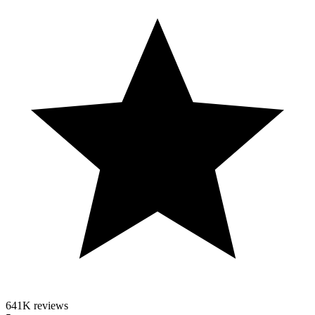
641K reviews