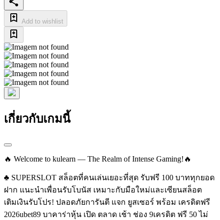
Add to wishlist
เกี่ยวกับเกมนี้
🔥 Welcome to kulearn — The Realm of Intense Gaming!🔥
♣️ SUPERSLOT สล็อตที่คนเล่นเยอะที่สุด รับฟรี 100 บาททุกยอด
ฝาก แนะนำเพื่อนรับโบนัส เหมาะกับมือใหม่และเซียนสล็อต
เติมเงินรับโปร! ปลอดภัยการันตี แจก ยูสเซอร์ พร้อม เครดิตฟรี
2026ubet89 บาคาร่าหุ้น เปิด ตลาด เช้า ช่อง 9เครดิต ฟรี 50 ไม่