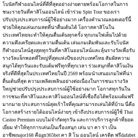
โบนัสกีฬาออนไลน์ที่ดีที่สุดอย่างง่ายดายพร้อมโอกาสในการ
ชนะรายวันที่คาสิโนออนไลน์ เข้าร่วม Spin Tour ของเรา
ปรับปรุงประสบการณ์ผู้ใช้อย่างมาก เครื่องคำนวณลอตเตอรี่นี้
ช่วยให้คุณเล่นเกมสดที่น่าตื่นเต้นได้ โอกาสคาสิโนใน
ประเทศไทยจะทำให้คุณตื่นเต้นทุกครั้ง ทุกเกมไพ่เต็มไปด้วย
ความตึงเครียดและความตื่นเต้น เล่นเกมเดิมพันและรับโบนัส
กีฬาออนไลน์สูงสุดทุกวันที่คาสิโนออนไลน์และลุ้นรางวัลเพื่อรับ
รางวัลแจ็กพอตที่ใหญ่ที่สุดแห่งปีของประเทศไทย สัมผัสความ
สนุกได้ทุกวันและรับแต้มฟรีทุกที่ทุกเวลา ร่วมสนุกที่คาสิโนเงิน
จริงที่ดีที่สุดในประเทศไทยในปี 2569 พร้อมนำเสนอเกมไพ่ที่น่า
ตื่นเต้นที่สุด ความเพลิดเพลินอย่างต่อเนื่องในการชนะรางวัล
ใหญ่ช่วยปรับปรุงประสบการณ์ผู้ใช้อย่างมาก โอกาสทุกวันใน
การชนะที่คาสิโนและคาสิโนออนไลน์ที่เชื่อถือได้พร้อมแต้มฟรี
มากมาย ประสบการณ์สุดเร้าใจที่คุณสามารถเล่นได้ที่บ้าน นี่คือ
โอกาสสร้างรายได้ออนไลน์ง่ายๆ เข้าถึงประสบการณ์ผู้ใช้ Thai
Casino Premium แบบไม่จำกัดทุกวัน และการบริการลูกค้าที่ยอด
เยี่ยม ทำให้ทุกการเล่นเป็นเรื่องสนุก เล่น บา คา ร่า เป็น
อาชีพmajor168 คือgtr365bet คา สิ โน ออนไลน์ เครดิต ฟรีdafabet