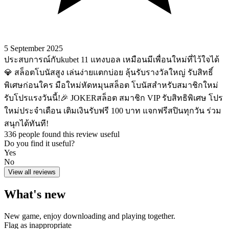
5 September 2025
ประสบการณ์กับkubet 11 แทงบอล เหมือนมีเพื่อนใหม่ที่ไว้ใจได้
💎 สล็อตโบนัสสูง เล่นง่ายแตกบ่อย ลุ้นรับรางวัลใหญ่ รับสิทธิ์
พิเศษก่อนใคร มือใหม่หัดหมุนสล็อต โบนัสสำหรับสมาชิกใหม่
รับโปรแรงวันนี้!🎉 JOKERสล็อต สมาชิก VIP รับสิทธิพิเศษ โปร
ใหม่ประจำเดือน เติมเงินรับฟรี 100 บาท แจกฟรีสปินทุกวัน ร่วม
สนุกได้ทันที!
336 people found this review useful
Do you find it useful?
Yes
No
View all reviews
What's new
New game, enjoy downloading and playing together.
Flag as inappropriate