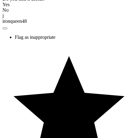
Yes
No
j
ironqueen48
Flag as inappropriate