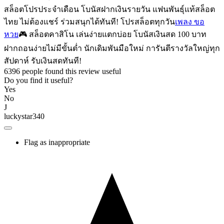
สล็อตโปรประจำเดือน โบนัสฝากเงินรายวัน แฟนพันธุ์แท้สล็อต
ไทย ไม่ต้องแชร์ ร่วมสนุกได้ทันที! โปรสล็อตทุกวัน
เพลง ขอ
หวย
🎮 สล็อตคาสิโน เล่นง่ายแตกบ่อย โบนัสเงินสด 100 บาท
ฝากถอนง่ายไม่มีขั้นต่ำ นักเดิมพันมือใหม่ การันตีรางวัลใหญ่ทุก
สัปดาห์ รับเงินสดทันที!
6396 people found this review useful
Do you find it useful?
Yes
No
J
luckystar340
Flag as inappropriate