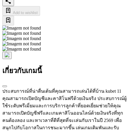
Add to wishlist
เกี่ยวกับเกมนี้
ประสบการณ์ที่น่าตื่นเต้นที่คุณสามารถเล่นได้ที่บ้าน kubet 11
คุณสามารถเปิดบัญชีและคาสิโนฟรีด้วยเงินจริง ประสบการณ์ผู้
ใช้ระดับพรีเมี่ยมและการบริการลูกค้าที่ยอดเยี่ยมช่วยให้คุณ
สามารถเปิดบัญชีฟรีและเกมคาสิโนออนไลน์ด้วยเงินจริงที่ทุก
คนต้องลอง และหาเวลาที่ดีที่สุดที่จะเล่นกับเราในปี 2569 เพื่อ
สนุกไปกับโอกาสในการชนะมากขึ้น เล่นเกมเดิมพันและรับ