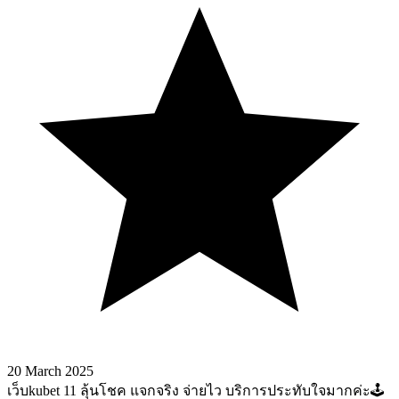
20 March 2025
เว็บkubet 11 ลุ้นโชค แจกจริง จ่ายไว บริการประทับใจมากค่ะ🕹️