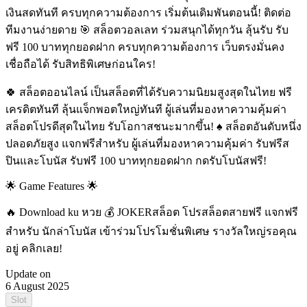
เงินสดทันที ครบทุกความต้องการ เริ่มต้นเดิมพันตอนนี้! ติดต่อ
ทีมงานง่ายดาย 🎯 สล็อตวอลเลท ร่วมสนุกได้ทุกวัน ลุ้นรับ รับ
ฟรี 100 บาททุกยอดฝาก ครบทุกความต้องการ เว็บตรงมั่นคง
เชื่อถือได้ รับสิทธิพิเศษก่อนใคร!
🍀 สล็อตออนไลน์ เป็นสล็อตที่ได้รับความนิยมสูงสุดในไทย ฟรี
เครดิตทันที ลุ้นแจ็กพอตใหญ่ทันที ผู้เล่นที่มองหาความคุ้มค่า
สล็อตโปรดีสุดในไทย รับโอกาสชนะมากขึ้น! ♠️ สล็อตอันดับหนึ่ง
ปลอดภัยสูง แจกฟรีสำหรับ ผู้เล่นที่มองหาความคุ้มค่า รับฟรีส
ปินและโบนัส รับฟรี 100 บาททุกยอดฝาก กดรับโบนัสฟรี!
🌟 Game Features 🌟
🔥 Download ku หวย 💰 JOKERสล็อต โปรสล็อตสายฟรี แจกฟรี
สำหรับ นักล่าโบนัส เข้าร่วมโปรโมชั่นพิเศษ รางวัลใหญ่รอคุณ
อยู่ คลิกเลย!
Update on
6 August 2025
Slot