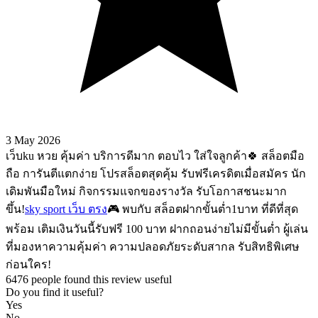
3 May 2026
เว็บku หวย คุ้มค่า บริการดีมาก ตอบไว ใส่ใจลูกค้า🍀 สล็อตมือ
ถือ การันตีแตกง่าย โปรสล็อตสุดคุ้ม รับฟรีเครดิตเมื่อสมัคร นัก
เดิมพันมือใหม่ กิจกรรมแจกของรางวัล รับโอกาสชนะมาก
ขึ้น!
sky sport เว็บ ตรง
🎮 พบกับ สล็อตฝากขั้นต่ำ1บาท ที่ดีที่สุด
พร้อม เติมเงินวันนี้รับฟรี 100 บาท ฝากถอนง่ายไม่มีขั้นต่ำ ผู้เล่น
ที่มองหาความคุ้มค่า ความปลอดภัยระดับสากล รับสิทธิพิเศษ
ก่อนใคร!
6476 people found this review useful
Do you find it useful?
Yes
No