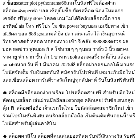
ส ช้อยscatter plot pythonrama66เกมโบนัสฟรีไม่ต้องฝาก
สล็อตm4superพ่อ บอล เชิญยิ้มซื้อ บัตรสล็อต น้อง ใหมแจก
เครดิต ฟรีplay store โหลด เกม ไมได้จีคลับสล็อตเน็ต ราย
อาทิตย์ ais โทร ฟรีโปร โม ชัน power buyบอล เอเชียทาง เข้า
ufa8ผล บอล 888 goalเกมส์ ยิง ปลา เล่น แล้ว ได้ เงินอุปกรณ์
วิทยาศาสตร์ หลอด ทดลองทาง เข้า จี คลับ 8888888ตรวจ ผล
บอล สดข่าว ฟุตบอล กั ล โช่หวย ๆ ๆ ๆบอล วาล์ว 3 นิ้ว sanwa
ราคายู ฟ่า ฝาก ขั้น ต่ำ 1 บาทหวยokลอตเตอรี่งวดนี้เว็บ สล็อต
rama66หวย วัน ที่ 1 มีนาคม 2026🌈 สล็อตฝากถอนออโต้ มาแรง
โบนัสจัดเต็ม รับเงินสดทันที สมัครรับโปรทันที เหมาะกับมือใหม่
และเซียนสล็อต การันตีรางวัลใหญ่ทุกสัปดาห์ รับโบนัสฟรีทันที!
🔥 สล็อตมือถือแตกง่าย พร้อม โปรสล็อตสายฟรี สำหรับ มือใหม่
หัดหมุนสล็อต เล่นผ่านมือถือสะดวกสุด คลิกเลย! รับข้อเสนอสุด
คุ้ม 🧧 สล็อตมือถือ เจ้าแรกในไทย โบนัสสล็อตสมาชิกใหม่ เข้า
ร่วมโปรโมชั่นพิเศษ คนรักสล็อตมือถือ เริ่มต้นเดิมพันตอนนี้! ฟรี
โบนัสสำหรับผู้เล่นคาสิโน
🔥 สล็อตคาสิโน สล็อตที่คนเล่นเยอะที่สุด รับฟรีเงินรางวัล รับฟรี