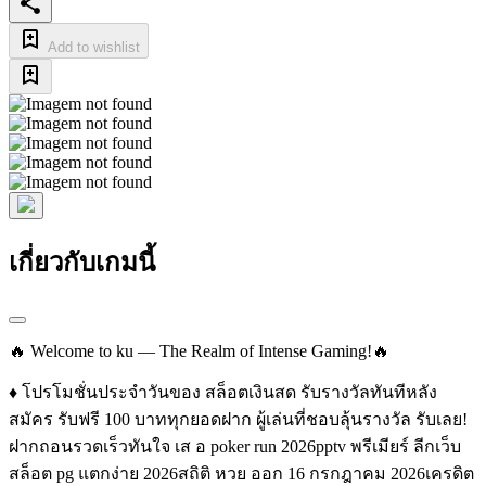
Add to wishlist
เกี่ยวกับเกมนี้
🔥 Welcome to ku — The Realm of Intense Gaming!🔥
♦️ โปรโมชั่นประจำวันของ สล็อตเงินสด รับรางวัลทันทีหลัง
สมัคร รับฟรี 100 บาททุกยอดฝาก ผู้เล่นที่ชอบลุ้นรางวัล รับเลย!
ฝากถอนรวดเร็วทันใจ เส อ poker run 2026pptv พรีเมียร์ ลีกเว็บ
สล็อต pg แตกง่าย 2026สถิติ หวย ออก 16 กรกฎาคม 2026เครดิต