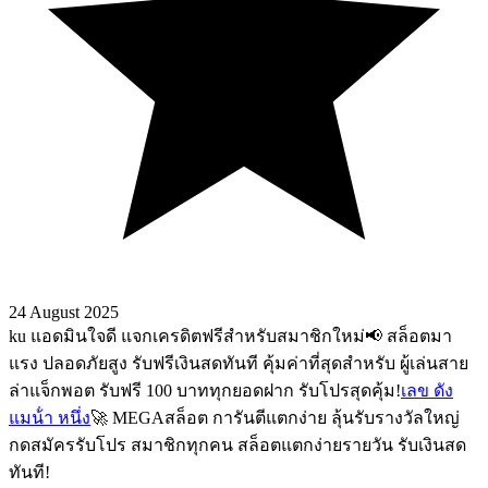
24 August 2025
ku แอดมินใจดี แจกเครดิตฟรีสำหรับสมาชิกใหม่📢 สล็อตมา
แรง ปลอดภัยสูง รับฟรีเงินสดทันที คุ้มค่าที่สุดสำหรับ ผู้เล่นสาย
ล่าแจ็กพอต รับฟรี 100 บาททุกยอดฝาก รับโปรสุดคุ้ม!
เลข ดัง
แมน้ํา หนึ่ง
🚀 MEGAสล็อต การันตีแตกง่าย ลุ้นรับรางวัลใหญ่
กดสมัครรับโปร สมาชิกทุกคน สล็อตแตกง่ายรายวัน รับเงินสด
ทันที!