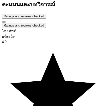
คะแนนและบทวิจารณ์
Ratings and reviews checked
Ratings and reviews checked
โทรศัพท์
แท็บเล็ต
4.9