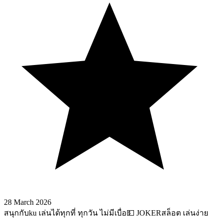
28 March 2026
สนุกกับku เล่นได้ทุกที่ ทุกวัน ไม่มีเบื่อ💵 JOKERสล็อต เล่นง่าย