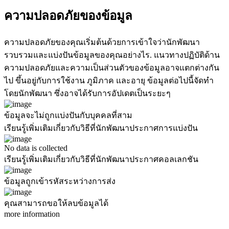
ความปลอดภัยของข้อมูล
ความปลอดภัยของคุณเริ่มต้นด้วยการเข้าใจว่านักพัฒนา
รวบรวมและแบ่งปันข้อมูลของคุณอย่างไร.
แนวทางปฏิบัติด้าน
ความปลอดภัยและความเป็นส่วนตัวของข้อมูลอาจแตกต่างกัน
ไป ขึ้นอยู่กับการใช้งาน ภูมิภาค และอายุ
ข้อมูลต่อไปนี้จัดทำ
โดยนักพัฒนา ซึ่งอาจได้รับการอัปเดตเป็นระยะๆ
ข้อมูลจะไม่ถูกแบ่งปันกับบุคคลที่สาม
เรียนรู้เพิ่มเติมเกี่ยวกับวิธีที่นักพัฒนาประกาศการแบ่งปัน
No data is collected
เรียนรู้เพิ่มเติมเกี่ยวกับวิธีที่นักพัฒนาประกาศคอลเลกชัน
ข้อมูลถูกเข้ารหัสระหว่างการส่ง
คุณสามารถขอให้ลบข้อมูลได้
more information