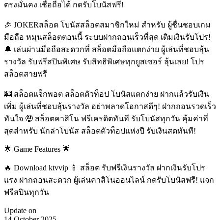
ตรงมั่นคง เชื่อถือได้ กดรับโบนัสฟรี!
🎉 JOKERสล็อต โบนัสสล็อตสมาชิกใหม่ สำหรับ ผู้ชื่นชอบเกม
มือถือ หมุนสล็อตตอนนี้ ระบบฝากถอนเร็วที่สุด เติมเงินรับโปร!
🔔 เล่นผ่านมือถือสะดวกที่ สล็อตมือถือแตกง่าย ผู้เล่นที่ชอบลุ้น
รางวัล รับฟรีสปินพิเศษ รับสิทธิพิเศษทุกยูสเซอร์ ลุ้นเลย! โปร
สล็อตสายฟรี
🎰 สล็อตแจ็กพอต สล็อตตัวท็อป โบนัสแตกง่าย ฝากแล้วรับเงิน
เพิ่ม ผู้เล่นที่ชอบลุ้นรางวัล อย่าพลาดโอกาสดีๆ! ฝากถอนรวดเร็ว
ทันใจ 🤑 สล็อตคาสิโน ฟรีเครดิตทันที รับโบนัสทุกวัน คุ้มค่าที่
สุดสำหรับ นักล่าโบนัส สล็อตตัวท็อปแห่งปี รับเงินสดทันที!
🌟 Game Features 🌟
🔥 Download ktvvip 📱 สล็อต รับฟรีเงินรางวัล ฝากเงินรับโปร
แรง ฝากถอนสะดวก ผู้เล่นคาสิโนออนไลน์ กดรับโบนัสฟรี! แจก
ฟรีสปินทุกวัน
Update on
14 October 2025