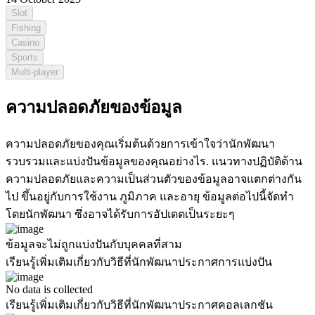
Slot
Fishing
Casino
Sports
Multi-player
ความปลอดภัยของข้อมูล
ความปลอดภัยของคุณเริ่มต้นด้วยการเข้าใจว่านักพัฒนา
รวบรวมและแบ่งปันข้อมูลของคุณอย่างไร.
แนวทางปฏิบัติด้าน
ความปลอดภัยและความเป็นส่วนตัวของข้อมูลอาจแตกต่างกัน
ไป ขึ้นอยู่กับการใช้งาน ภูมิภาค และอายุ
ข้อมูลต่อไปนี้จัดทำ
โดยนักพัฒนา ซึ่งอาจได้รับการอัปเดตเป็นระยะๆ
ข้อมูลจะไม่ถูกแบ่งปันกับบุคคลที่สาม
เรียนรู้เพิ่มเติมเกี่ยวกับวิธีที่นักพัฒนาประกาศการแบ่งปัน
No data is collected
เรียนรู้เพิ่มเติมเกี่ยวกับวิธีที่นักพัฒนาประกาศคอลเลกชัน