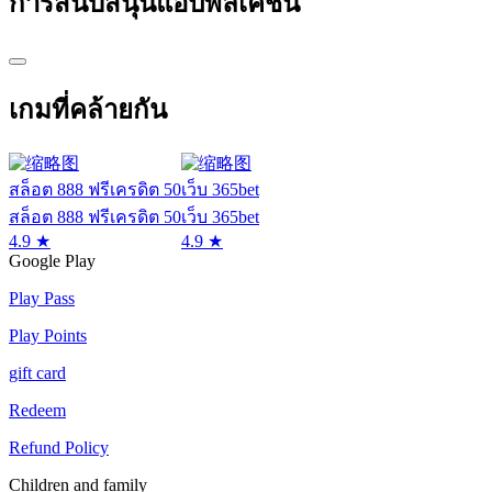
การสนับสนุนแอปพลิเคชัน
เกมที่คล้ายกัน
สล็อต 888 ฟรีเครดิต 50
เว็บ 365bet
สล็อต 888 ฟรีเครดิต 50
เว็บ 365bet
4.9 ★
4.9 ★
Google Play
Play Pass
Play Points
gift card
Redeem
Refund Policy
Children and family