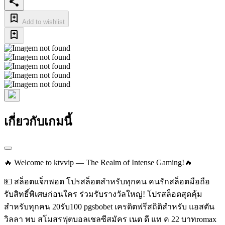
Add to wishlist
เกี่ยวกับเกมนี้
🔥 Welcome to ktvvip — The Realm of Intense Gaming!🔥
💵 สล็อตแจ็กพอต โปรสล็อตสำหรับทุกคน คนรักสล็อตมือถือ
รับสิทธิ์พิเศษก่อนใคร ร่วมรับรางวัลใหญ่! โปรสล็อตสุดคุ้ม
สำหรับทุกคน 20รับ100 pgsbobet เครดิตฟรีสถิติสำหรับ แอสตัน
วิลลา พบ สโมสรฟุตบอลเชลซีสมัคร เนต ดี แท ค 22 บาทromax