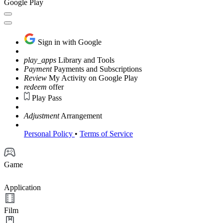
Google Play
Sign in with Google
play_apps
Library and Tools
Payment
Payments and Subscriptions
Review
My Activity on Google Play
redeem
offer
Play Pass
Adjustment
Arrangement
Personal Policy
•
Terms of Service
Game
Application
Film