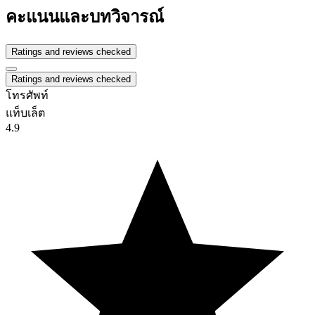
คะแนนและบทวิจารณ์
Ratings and reviews checked
Ratings and reviews checked
โทรศัพท์
แท็บเล็ต
4.9