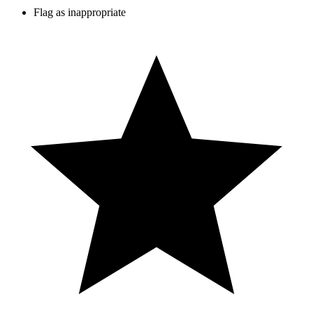
Flag as inappropriate