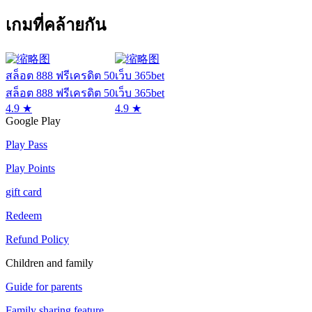
เกมที่คล้ายกัน
สล็อต 888 ฟรีเครดิต 50
เว็บ 365bet
สล็อต 888 ฟรีเครดิต 50
เว็บ 365bet
4.9 ★
4.9 ★
Google Play
Play Pass
Play Points
gift card
Redeem
Refund Policy
Children and family
Guide for parents
Family sharing feature