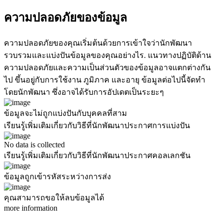
ความปลอดภัยของข้อมูล
ความปลอดภัยของคุณเริ่มต้นด้วยการเข้าใจว่านักพัฒนา
รวบรวมและแบ่งปันข้อมูลของคุณอย่างไร.
แนวทางปฏิบัติด้าน
ความปลอดภัยและความเป็นส่วนตัวของข้อมูลอาจแตกต่างกัน
ไป ขึ้นอยู่กับการใช้งาน ภูมิภาค และอายุ
ข้อมูลต่อไปนี้จัดทำ
โดยนักพัฒนา ซึ่งอาจได้รับการอัปเดตเป็นระยะๆ
ข้อมูลจะไม่ถูกแบ่งปันกับบุคคลที่สาม
เรียนรู้เพิ่มเติมเกี่ยวกับวิธีที่นักพัฒนาประกาศการแบ่งปัน
No data is collected
เรียนรู้เพิ่มเติมเกี่ยวกับวิธีที่นักพัฒนาประกาศคอลเลกชัน
ข้อมูลถูกเข้ารหัสระหว่างการส่ง
คุณสามารถขอให้ลบข้อมูลได้
more information