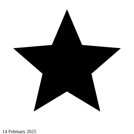
14 February 2025