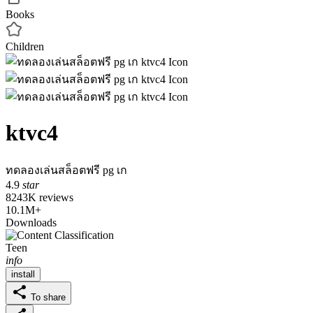
Books
Children
ktvc4
ทดลองเล่นสล็อตฟรี pg เก
4.9
star
8243K reviews
10.1M+
Downloads
Teen
info
install
To share