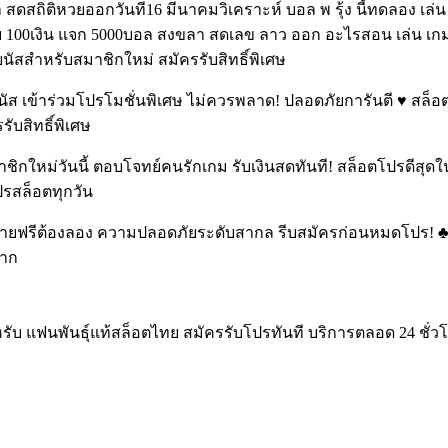
 สดสถิติหวยออกวันที16 มีนาคมวิเคราะห์ บอล พ รุ้ง นี้ทดลอง เล่น
 รับ 100เงิน แจก 5000บอล สงขลา สดเลข ลาว ออก อะไรสอน เล่น เ
บนัสสำหรับสมาชิกใหม่ สมัครรับสิทธิ์พิเศษ
นัส เข้าร่วมโปรโมชั่นพิเศษ ไม่ควรพลาด! ปลอดภัยการันตี ♥️ สล็
ับสิทธิ์พิเศษ
รสมาชิกใหม่วันนี้ ตอบโจทย์คนรักเกม รับเงินสดทันที! สล็อตโปรดีส
ปรสล็อตทุกวัน
่สุด สายฟรีต้องลอง ความปลอดภัยระดับสากล รีบสมัครก่อนหมดโปร! 
ฝาก
ับ แฟนพันธุ์แท้สล็อตไทย สมัครรับโปรทันที บริการตลอด 24 ชั่วโม