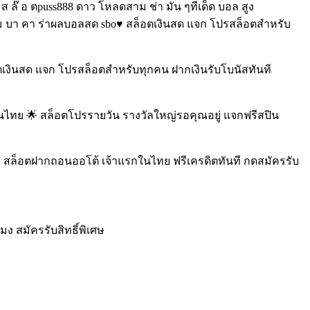
 ส ล๊ อ ตpuss888 ดาว โหลดสาม ช่า มัน ๆทีเด็ด บอล สูง
กม บา คา ร่าผลบอลสด sbo♥️ สล็อตเงินสด แจก โปรสล็อตสำหรับ
อตเงินสด แจก โปรสล็อตสำหรับทุกคน ฝากเงินรับโบนัสทันที
ุดในไทย 🌟 สล็อตโปรรายวัน รางวัลใหญ่รอคุณอยู่ แจกฟรีสปิน
♣️ สล็อตฝากถอนออโต้ เจ้าแรกในไทย ฟรีเครดิตทันที กดสมัครรับ
ง สมัครรับสิทธิ์พิเศษ