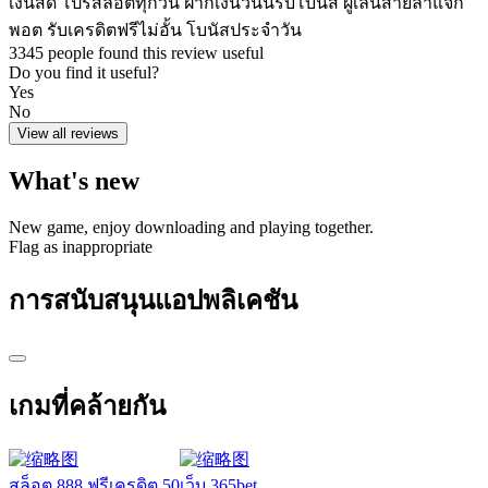
เงินสด โปรสล็อตทุกวัน ฝากเงินวันนี้รับโบนัส ผู้เล่นสายล่าแจ็ก
พอต รับเครดิตฟรีไม่อั้น โบนัสประจำวัน
3345 people found this review useful
Do you find it useful?
Yes
No
View all reviews
What's new
New game, enjoy downloading and playing together.
Flag as inappropriate
การสนับสนุนแอปพลิเคชัน
เกมที่คล้ายกัน
สล็อต 888 ฟรีเครดิต 50
เว็บ 365bet