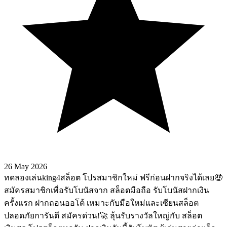
26 May 2026
ทดลองเล่นking4สล็อต โปรสมาชิกใหม่ ฟรีก่อนฝากจริงได้เลย🤑
สมัครสมาชิกเพื่อรับโบนัสจาก สล็อตมือถือ รับโบนัสฝากเงิน
ครั้งแรก ฝากถอนออโต้ เหมาะกับมือใหม่และเซียนสล็อต
ปลอดภัยการันตี สมัครด่วน!🚀 ลุ้นรับรางวัลใหญ่กับ สล็อต