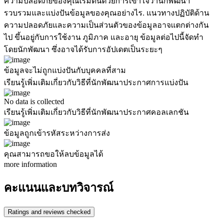
ความปลอดภัยของคุณเริ่มต้นด้วยการเข้าใจว่านักพัฒนา
รวบรวมและแบ่งปันข้อมูลของคุณอย่างไร.
แนวทางปฏิบัติด้าน
ความปลอดภัยและความเป็นส่วนตัวของข้อมูลอาจแตกต่างกัน
ไป ขึ้นอยู่กับการใช้งาน ภูมิภาค และอายุ
ข้อมูลต่อไปนี้จัดทำ
โดยนักพัฒนา ซึ่งอาจได้รับการอัปเดตเป็นระยะๆ
ข้อมูลจะไม่ถูกแบ่งปันกับบุคคลที่สาม
เรียนรู้เพิ่มเติมเกี่ยวกับวิธีที่นักพัฒนาประกาศการแบ่งปัน
No data is collected
เรียนรู้เพิ่มเติมเกี่ยวกับวิธีที่นักพัฒนาประกาศคอลเลกชัน
ข้อมูลถูกเข้ารหัสระหว่างการส่ง
คุณสามารถขอให้ลบข้อมูลได้
more information
คะแนนและบทวิจารณ์
Ratings and reviews checked