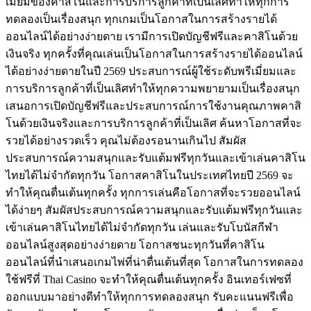
เมี่ยมของคาสิโนและการบริการลูกค้าที่เป็นเลิศทำให้ทุกการ
ทดลองเป็นเรื่องสนุก ทุกเกมเป็นโอกาสในการสร้างรายได้
ออนไลน์ได้อย่างง่ายดาย เรามีการเปิดบัญชีฟรีและคาสิโนด้วย
เงินจริง ทุกครั้งที่คุณเล่นเป็นโอกาสในการสร้างรายได้ออนไลน์
ได้อย่างง่ายดายในปี 2569 ประสบการณ์ผู้ใช้ระดับพรีเมี่ยมและ
การบริการลูกค้าที่เป็นเลิศทำให้ทุกความพยายามเป็นเรื่องสนุก
เสนอการเปิดบัญชีฟรีและประสบการณ์การใช้งานคุณภาพคาสิ
โนด้วยเงินจริงและการบริการลูกค้าที่เป็นเลิศ ค้นหาโอกาสที่จะ
รวยได้อย่างรวดเร็ว คุณไม่ต้องรอนานเกินไป สัมผัส
ประสบการณ์ความสนุกและรับแต้มฟรีทุกวันและเข้าเล่นคาสิโน
ไทยได้ไม่จำกัดทุกวัน โอกาสคาสิโนในประเทศไทยปี 2569 จะ
ทำให้คุณตื่นเต้นทุกครั้ง ทุกการเล่นคือโอกาสที่จะรวยออนไลน์
ได้ง่ายๆ สัมผัสประสบการณ์ความสนุกและรับแต้มฟรีทุกวันและ
เข้าเล่นคาสิโนไทยได้ไม่จำกัดทุกวัน เล่นและรับโบนัสกีฬา
ออนไลน์สูงสุดอย่างง่ายดาย โอกาสชนะทุกวันที่คาสิโน
ออนไลน์ที่นำเสนอเกมไพ่ที่น่าตื่นเต้นที่สุด โอกาสในการทดลอง
ใช้ฟรีที่ Thai Casino จะทำให้คุณตื่นเต้นทุกครั้ง อินเทอร์เฟซที่
ออกแบบมาอย่างดีทำให้ทุกการทดลองสนุก รับคะแนนฟรีเพื่อ