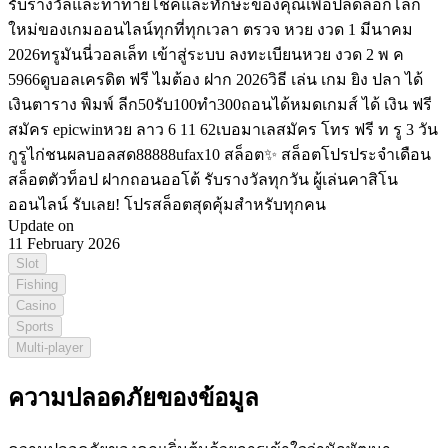
รับรางวัลและท้าทายโชคและทักษะของคุณเพื่อปลดล็อกโลก
ใหม่ของเกมออนไลน์ทุกที่ทุกเวลา ตรวจ หวย งวด 1 มีนาคม
2026ทรูมันนี่วอลเล็ท เข้าสู่ระบบ ลงทะเบียนหวย งวด 2 พ ค
5966ดูบอลเครดิต ฟรี ไมต้อง ฝาก 2026วิธี เล่น เกม ยิง ปลา ได้
เงินตาราง พิมพ์ ลีก50รับ100ทํา300ถอนได้หมดเกมส์ ได้ เงิน ฟรี
สมัคร epicwinหวย ลาว 6 11 62เบอมาเลสมัคร โทร ฟรี ท รู 3 วัน
กูรูไก่ชนผลบอลสด88888ufax10 สล็อต✨ สล็อตโปรประจำเดือน
สล็อตตัวท็อป ฝากถอนออโต้ รับรางวัลทุกวัน ผู้เล่นคาสิโน
ออนไลน์ รับเลย! โปรสล็อตสุดคุ้มสำหรับทุกคน
Update on
11 February 2026
Slot
Fishing
Casino
Sports
Multi-player
ความปลอดภัยของข้อมูล