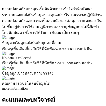
ความปลอดภัยของคุณเริ่มต้นด้วยการเข้าใจว่านักพัฒนา
รวบรวมและแบ่งปันข้อมูลของคุณอย่างไร.
แนวทางปฏิบัติด้าน
ความปลอดภัยและความเป็นส่วนตัวของข้อมูลอาจแตกต่างกัน
ไป ขึ้นอยู่กับการใช้งาน ภูมิภาค และอายุ
ข้อมูลต่อไปนี้จัดทำ
โดยนักพัฒนา ซึ่งอาจได้รับการอัปเดตเป็นระยะๆ
ข้อมูลจะไม่ถูกแบ่งปันกับบุคคลที่สาม
เรียนรู้เพิ่มเติมเกี่ยวกับวิธีที่นักพัฒนาประกาศการแบ่งปัน
No data is collected
เรียนรู้เพิ่มเติมเกี่ยวกับวิธีที่นักพัฒนาประกาศคอลเลกชัน
ข้อมูลถูกเข้ารหัสระหว่างการส่ง
คุณสามารถขอให้ลบข้อมูลได้
more information
คะแนนและบทวิจารณ์