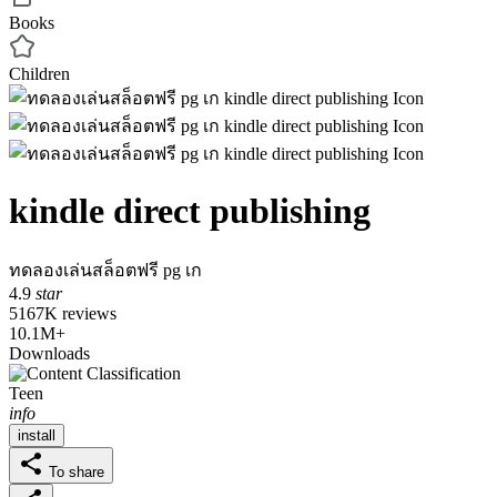
Books
Children
kindle direct publishing
ทดลองเล่นสล็อตฟรี pg เก
4.9
star
5167K reviews
10.1M+
Downloads
Teen
info
install
To share