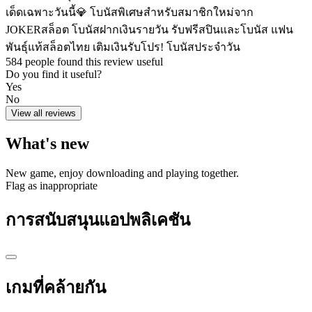
เด็ดเฉพาะวันนี้💎 โบนัสพิเศษสำหรับสมาชิกใหม่จาก
JOKERสล็อต โบนัสฝากเงินรายวัน รับฟรีสปินและโบนัส แฟน
พันธุ์แท้สล็อตไทย เติมเงินรับโปร! โบนัสประจำวัน
584 people found this review useful
Do you find it useful?
Yes
No
View all reviews
What's new
New game, enjoy downloading and playing together.
Flag as inappropriate
การสนับสนุนแอปพลิเคชัน
เกมที่คล้ายกัน