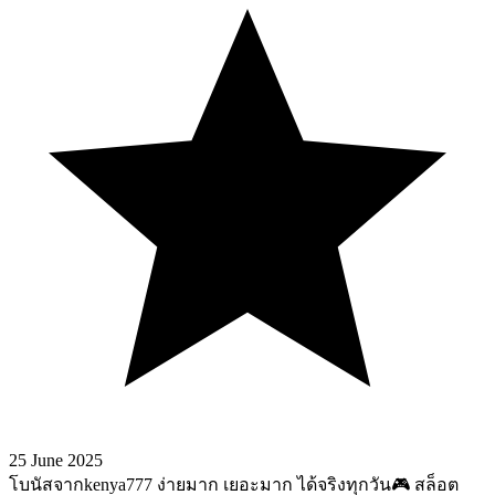
25 June 2025
โบนัสจากkenya777 ง่ายมาก เยอะมาก ได้จริงทุกวัน🎮 สล็อต