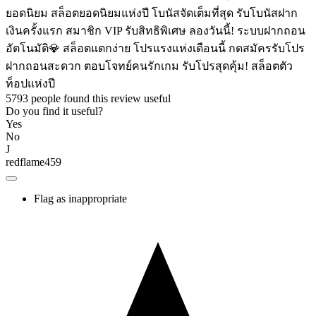
ยอดนิยม สล็อตยอดนิยมแห่งปี โบนัสจัดเต็มที่สุด รับโบนัสฝาก
เงินครั้งแรก สมาชิก VIP รับสิทธิพิเศษ ลองวันนี้! ระบบฝากถอน
อัตโนมัติ💎 สล็อตแตกง่าย โปรแรงแห่งเดือนนี้ กดสมัครรับโปร
ฝากถอนสะดวก ตอบโจทย์คนรักเกม รับโปรสุดคุ้ม! สล็อตตัว
ท็อปแห่งปี
5793 people found this review useful
Do you find it useful?
Yes
No
J
redflame459
Flag as inappropriate