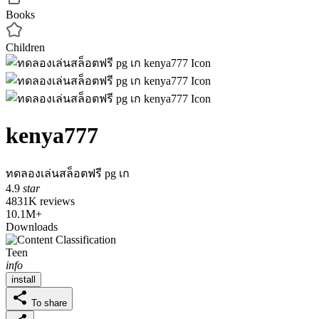
Books
Children
kenya777
ทดลองเล่นสล็อตฟรี pg เก
4.9
star
4831K reviews
10.1M+
Downloads
Teen
info
install
To share