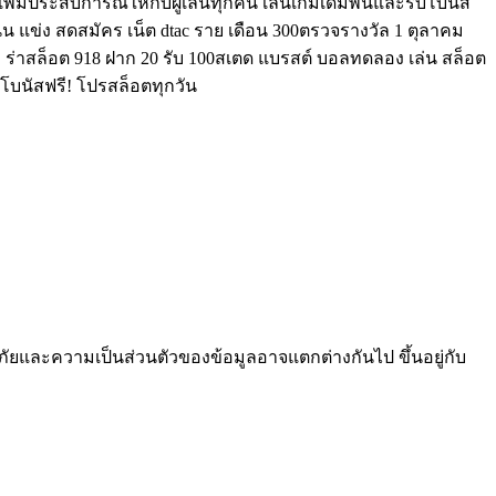
่มประสบการณ์ให้กับผู้เล่นทุกคน เล่นเกมเดิมพันและรับโบนัส
น แข่ง สดสมัคร เน็ต dtac ราย เดือน 300ตรวจรางวัล 1 ตุลาคม
คา ร่าสล็อต 918 ฝาก 20 รับ 100สเตด แบรสต์ บอลทดลอง เล่น สล็อต
บโบนัสฟรี! โปรสล็อตทุกวัน
ยและความเป็นส่วนตัวของข้อมูลอาจแตกต่างกันไป ขึ้นอยู่กับ