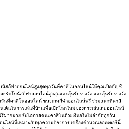
บนัสกีฬาออนไลน์สูงสุดทุกวันที่คาสิโนออนไลน์ให้คุณเปิดบัญชี
ละรับโบนัสกีฬาออนไลน์สูงสุดและลุ้นรับรางวัล และลุ้นรับรางวัล
ุกวันที่คาสิโนออนไลน์ ชนะเกมกีฬาออนไลน์ฟรี ร่วมสนุกที่คาสิ
เต้นในการเล่นที่บ้านเพื่อเปิดโลกใหม่ของการเล่นเกมออนไลน์
ตฟรีมากมาย รับโอกาสชนะคาสิโนด้วยเงินจริงไม่จำกัดทุกวัน
ไลน์ที่เหมาะกับทุกความต้องการ เครื่องคำนวณลอตเตอรี่นี้