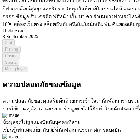
พร้อมที่จะมอบเกมสดที่น่าตื่นเต้นและโอกาสในการชนะคาสิโนไทย
กีฬาออนไลน์สูงสุดและรับรางวัลทุกวันที่คาสิโนออนไลน์ เกมออน
กรอก ข้อมูล รับ เครดิต ฟรีหน้า เว็บ บา คา ร่าผมบางทําทรงไหนด
18🎯 สล็อตเว็บตรง สล็อตอันดับหนึ่งในใจนักเดิมพัน คืนยอดเสีย
Update on
8 September 2025
Slot
Fishing
Casino
Sports
Multi-player
ความปลอดภัยของข้อมูล
ความปลอดภัยของคุณเริ่มต้นด้วยการเข้าใจว่านักพัฒนารวบรวม
การใช้งาน ภูมิภาค และอายุ
ข้อมูลต่อไปนี้จัดทำโดยนักพัฒนา ซึ
ข้อมูลจะไม่ถูกแบ่งปันกับบุคคลที่สาม
เรียนรู้เพิ่มเติมเกี่ยวกับวิธีที่นักพัฒนาประกาศการแบ่งปัน