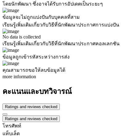
โดยนักพัฒนา ซึ่งอาจได้รับการอัปเดตเป็นระยะๆ
ข้อมูลจะไม่ถูกแบ่งปันกับบุคคลที่สาม
เรียนรู้เพิ่มเติมเกี่ยวกับวิธีที่นักพัฒนาประกาศการแบ่งปัน
No data is collected
เรียนรู้เพิ่มเติมเกี่ยวกับวิธีที่นักพัฒนาประกาศคอลเลกชัน
ข้อมูลถูกเข้ารหัสระหว่างการส่ง
คุณสามารถขอให้ลบข้อมูลได้
more information
คะแนนและบทวิจารณ์
Ratings and reviews checked
Ratings and reviews checked
โทรศัพท์
แท็บเล็ต