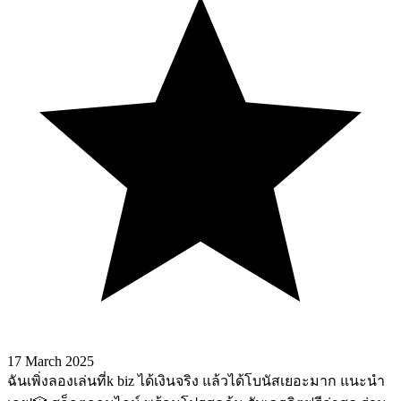
17 March 2025
ฉันเพิ่งลองเล่นที่k biz ได้เงินจริง แล้วได้โบนัสเยอะมาก แนะนำ