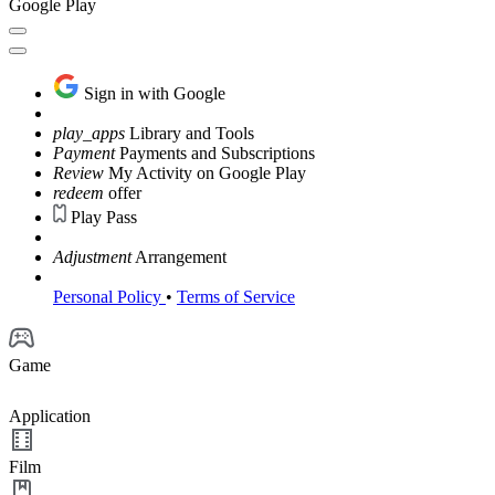
Google Play
Sign in with Google
play_apps
Library and Tools
Payment
Payments and Subscriptions
Review
My Activity on Google Play
redeem
offer
Play Pass
Adjustment
Arrangement
Personal Policy
•
Terms of Service
Game
Application
Film