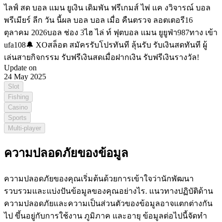
ไลฟ์ สด บอล แมน ยูเงิน เดิมพัน ฟรีเกมส์ ไพ่ แค งวิจารณ์ บอล
พรีเมียร์ ลีก วัน นี้ผล บอล บอล เมื่อ คืนตรวจ ลอตเตอรี16
ตุลาคม 2026บอล ช่อง 3ไฮ ไล่ ท์ ฟุตบอล แมน ยูยูฟ่า987ทาง เข้า
ufa108🔔 XOสล็อต สมัครรับโปรทันที ลุ้นรับ รับเงินสดทันที ผู้
เล่นสายกิจกรรม รับฟรีเงินสดเมื่อฝากเงิน รับฟรีเงินรางวัล!
Update on
24 May 2025
Slot
Fishing
Casino
Sports
Multi-player
ความปลอดภัยของข้อมูล
ความปลอดภัยของคุณเริ่มต้นด้วยการเข้าใจว่านักพัฒนา
รวบรวมและแบ่งปันข้อมูลของคุณอย่างไร.
แนวทางปฏิบัติด้าน
ความปลอดภัยและความเป็นส่วนตัวของข้อมูลอาจแตกต่างกัน
ไป ขึ้นอยู่กับการใช้งาน ภูมิภาค และอายุ
ข้อมูลต่อไปนี้จัดทำ