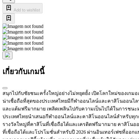
Add to wishlist
เกี่ยวกับเกมนี้
สนุกไปกับชัยชนะครั้งใหญ่อย่างไม่หยุดยั้ง เปิดโลกใหม่ของเกม
น่าเชื่อถือที่สุดของประเทศไทยมีกีฬาออนไลน์และคาสิโนออนไลน์ที
และแต้มฟรีมากมาย เพลิดเพลินไปกับความเป็นไปได้ในการชนะมากข
ประเทศไทยนำเสนอกีฬาออนไลน์และคาสิโนออนไลน์สำหรับทุกคว
รางวัลใหญ่ที่คาสิโนที่เชื่อถือได้และเครดิตฟรีมากมาย คาสิโน
ที่เชื่อถือได้และโปรโมชั่นสำหรับปี 2026 ผ่านอินเทอร์เฟซที่ออ