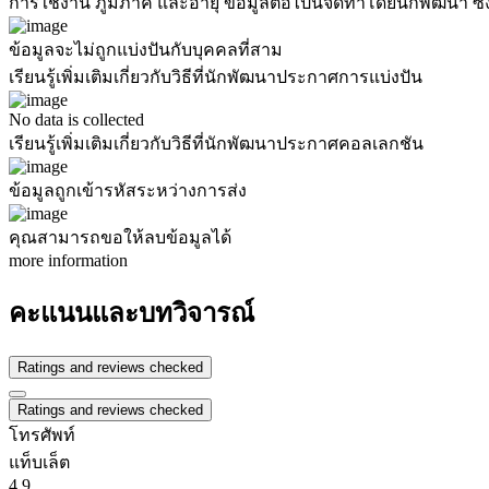
การใช้งาน ภูมิภาค และอายุ
ข้อมูลต่อไปนี้จัดทำโดยนักพัฒนา ซึ
ข้อมูลจะไม่ถูกแบ่งปันกับบุคคลที่สาม
เรียนรู้เพิ่มเติมเกี่ยวกับวิธีที่นักพัฒนาประกาศการแบ่งปัน
No data is collected
เรียนรู้เพิ่มเติมเกี่ยวกับวิธีที่นักพัฒนาประกาศคอลเลกชัน
ข้อมูลถูกเข้ารหัสระหว่างการส่ง
คุณสามารถขอให้ลบข้อมูลได้
more information
คะแนนและบทวิจารณ์
Ratings and reviews checked
Ratings and reviews checked
โทรศัพท์
แท็บเล็ต
4.9