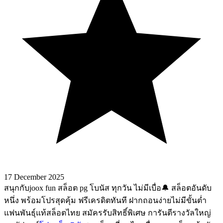
17 December 2025
สนุกกับjoox fun สล็อต pg โบนัส ทุกวัน ไม่มีเบื่อ🔔 สล็อตอันดับ
หนึ่ง พร้อมโปรสุดคุ้ม ฟรีเครดิตทันที ฝากถอนง่ายไม่มีขั้นต่ำ
แฟนพันธุ์แท้สล็อตไทย สมัครรับสิทธิ์พิเศษ การันตีรางวัลใหญ่