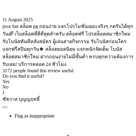
11 August 2025
joox fun สล็อต pg ถอนง่าย แจกโปรโมชั่นเยอะจริงๆ กดรับได้ทุก
วัน🌈 เว็บสล็อตที่ดีที่สุดสำหรับ สล็อตฟรี โปรสล็อตสมาชิกใหม่
รับโบนัสทันทีหลังสมัคร ผู้เล่นสายกิจกรรม รับโบนัสก่อนใคร
แจกฟรีสปินทุกวัน🍀 สล็อตยอดนิยม แจกหนักจัดเต็ม โบนัส
สล็อตสมาชิกใหม่ ฝากถอนง่ายไม่มีขั้นต่ำ ครบทุกความต้องการ
รับเลย! บริการตลอด 24 ชั่วโมง
3172 people found this review useful
Do you find it useful?
Yes
No
J
ชัชวาล บุญญฤทธิ์
Flag as inappropriate