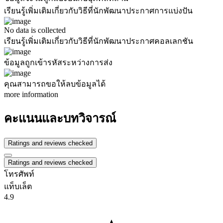
เรียนรู้เพิ่มเติมเกี่ยวกับวิธีที่นักพัฒนาประกาศการแบ่งปัน
No data is collected
เรียนรู้เพิ่มเติมเกี่ยวกับวิธีที่นักพัฒนาประกาศคอลเลกชัน
ข้อมูลถูกเข้ารหัสระหว่างการส่ง
คุณสามารถขอให้ลบข้อมูลได้
more information
คะแนนและบทวิจารณ์
Ratings and reviews checked
Ratings and reviews checked
โทรศัพท์
แท็บเล็ต
4.9