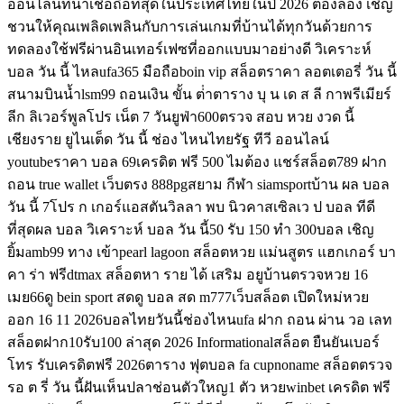
ออนไลน์ที่น่าเชื่อถือที่สุดในประเทศไทยในปี 2026 ต้องลอง เชิญ
ชวนให้คุณเพลิดเพลินกับการเล่นเกมที่บ้านได้ทุกวันด้วยการ
ทดลองใช้ฟรีผ่านอินเทอร์เฟซที่ออกแบบมาอย่างดี วิเคราะห์
บอล วัน นี้ ไหลufa365 มือถือboin vip สล็อตราคา ลอตเตอรี่ วัน นี้
สนามบินน้ำlsm99 ถอนเงิน ขั้น ต่ําตาราง บุ น เด ส ลี กาพรีเมียร์
ลีก ลิเวอร์พูลโปร เน็ต 7 วันยูฟ่า600ตรวจ สอบ หวย งวด นี้
เชียงราย ยูไนเต็ด วัน นี้ ช่อง ไหนไทยรัฐ ทีวี ออนไลน์
youtubeราคา บอล 69เครดิต ฟรี 500 ไมต้อง แชร์สล็อต789 ฝาก
ถอน true wallet เว็บตรง 888pgสยาม กีฬา siamsportบ้าน ผล บอล
วัน นี้ 7โปร ก เกอร์แอสตันวิลลา พบ นิวคาสเซิลเว ป บอล ทีดี
ที่สุดผล บอล วิเคราะห์ บอล วัน นี้50 รับ 150 ทํา 300บอล เชิญ
ยิ้มamb99 ทาง เข้าpearl lagoon สล็อตหวย แม่นสูตร แฮกเกอร์ บา
คา ร่า ฟรีdtmax สล็อตหา ราย ได้ เสริม อยูบ้านตรวจหวย 16
เมย66ดู bein sport สดดู บอล สด m777เว็บสล็อต เปิดใหม่หวย
ออก 16 11 2026บอลไทยวันนี้ช่องไหนufa ฝาก ถอน ผ่าน วอ เลท
สล็อตฝาก10รับ100 ล่าสุด 2026 Informationalสล็อต ยืนยันเบอร์
โทร รับเครดิตฟรี 2026ตาราง ฟุตบอล fa cupnoname สล็อตตรวจ
รอ ต รี่ วัน นี้ฝันเห็นปลาช่อนตัวใหญ1 ตัว หวยwinbet เครดิต ฟรี