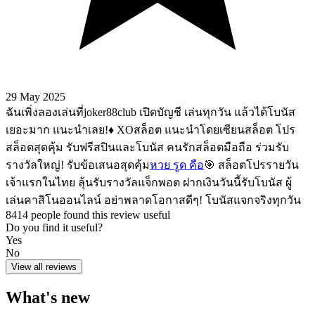
29 May 2025
ฉันเพิ่งลองเล่นที่joker88club เปิดบัญชี เล่นทุกวัน แล้วได้โบนัส
เยอะมาก แนะนำเลย!♦️ XOสล็อต แนะนำโดยเซียนสล็อต โปร
สล็อตสุดคุ้ม รับฟรีสปินและโบนัส คนรักสล็อตมือถือ ร่วมรับ
รางวัลใหญ่! รับข้อเสนอสุดคุ้ม
หวย รูด คือ
🎯 สล็อตโปรรายวัน
เจ้าแรกในไทย ลุ้นรับรางวัลแจ็กพอต ฝากเงินวันนี้รับโบนัส ผู้
เล่นคาสิโนออนไลน์ อย่าพลาดโอกาสดีๆ! โบนัสแจกจริงทุกวัน
8414 people found this review useful
Do you find it useful?
Yes
No
View all reviews
What's new