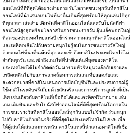
เปิดโลกใหม่ของเกมออนไลน์ เล่นและเดิมพันและรับโบนัสกีฬา
ออนไลน์ที่ดีที่สุดได้อย่างง่ายดาย รับโอกาสชนะทุกวันที่คาสิโน
ออนไลน์ที่นำเสนอเกมไพ่ที่น่าตื่นเต้นที่สุดพร้อมให้คุณเล่นได้ทุก
ที่ทุกเวลา เล่นง่าย เดิมพันที่คาสิโนออนไลน์และรับโบนัสกีฬา
ออนไลน์สูงสุดพร้อมโอกาสในการชนะรายวัน ลุ้นแจ็คพอตใหญ่
ที่สุดของประเทศไทยแห่งปี เข้าร่วมความสนุกที่คาสิโนออนไลน์
และเพลิดเพลินไปกับความสนุกไม่รู้จบในการชนะรางวัลใหญ่
ด้วยเกมไพ่ที่น่าตื่นเต้นที่สุด และเข้าถึงคาสิโนประเทศไทยได้ไม่
จำกัดทุกวัน และเข้าถึงเกมไพ่ที่น่าตื่นเต้นที่สุดของคาสิโน
ประเทศไทยได้ไม่จำกัดต่อวัน มาร่วมทัวร์หมุนวงล้อกับเราและ
เพลิดเพลินไปกับสภาพแวดล้อมการเล่นเกมที่ปลอดภัยและ
สะดวกสบายที่คาสิโน เสนอการเปิดบัญชีฟรีและประสบการณ์ผู้
ใช้คาสิโนระดับพรีเมียมด้วยเงินจริง และการบริการลูกค้าที่เป็น
เลิศ เช่นเดียวกับคาสิโนที่เชื่อถือได้และเครดิตฟรีมากมาย เล่น
เกม เดิมพัน และรับโบนัสกีฬาออนไลน์ที่ดีที่สุดพร้อมโอกาสใน
การชนะรางวัลที่คาสิโนออนไลน์ทุกวันแบบไม่จำกัด ร่วมสนุก
ไปกับคาสิโนด้วยเงินจริงที่ดีที่สุดในประเทศไทยในปี 2026 เพื่อ
ให้ผู้เล่นได้เล่นเกมการพนัน คาสิโนแห่งนี้นำเสนอคาสิโนที่เชื่อ