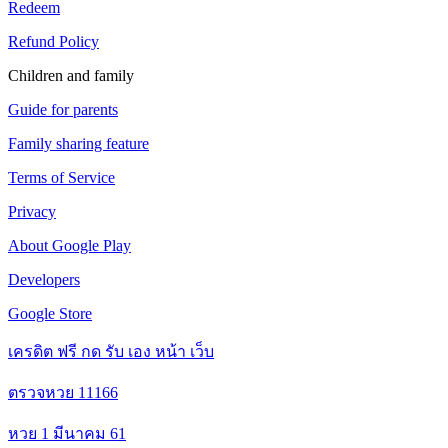
Redeem
Refund Policy
Children and family
Guide for parents
Family sharing feature
Terms of Service
Privacy
About Google Play
Developers
Google Store
เครดิต ฟรี กด รับ เอง หน้า เว็บ
ตรวจหวย 11166
หวย 1 มีนาคม 61