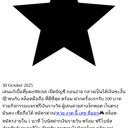
30 October 2025
เล่นแก้เบื่อที่joker88club เปิดบัญชี ถอนง่าย กลายเป็นได้เงินซะงั้น
🤑 พบกับ สล็อตมือถือ ที่ดีที่สุด พร้อม ฝากครั้งแรกรับ 100 บาท
ร่วมกิจกรรมแจกฟรีเงินรางวัล ผู้เล่นสายล่าแจ็กพอต เว็บตรง
มั่นคง เชื่อถือได้ สมัครด่วน!
หวย งวด นี้ เลข ทีออก
🎮 สล็อต
สมัครง่ายใน 1 นาที โบนัสฝากเงินรายวัน พร้อม ฟรีโบนัส