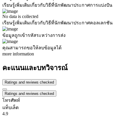
เรียนรู้เพิ่มเติมเกี่ยวกับวิธีที่นักพัฒนาประกาศการแบ่งปัน
No data is collected
เรียนรู้เพิ่มเติมเกี่ยวกับวิธีที่นักพัฒนาประกาศคอลเลกชัน
ข้อมูลถูกเข้ารหัสระหว่างการส่ง
คุณสามารถขอให้ลบข้อมูลได้
more information
คะแนนและบทวิจารณ์
Ratings and reviews checked
Ratings and reviews checked
โทรศัพท์
แท็บเล็ต
4.9