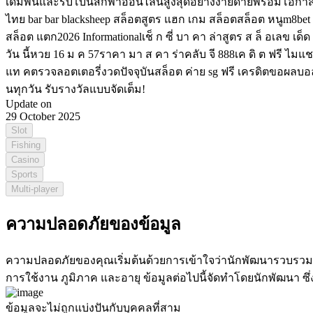
เดิมพันและรับโบนัสกีฬาออนไลน์สูงสุดอย่างง่ายดายพร้อมโอกาส
ไทย bar bar blacksheep สล็อตสูตร แฮก เกม สล็อตสล็อต หนูm8bet 
สล็อต แตก2026 Informationalเช็ ก ซี่ บา คา ล่าสูตร ส ล็ อเลข เด
วัน นี้หวย 16 ม ค 57ราคา มา ส คา ร่าคลับ จี 888เค ดิ ต ฟรี 
แท คตรวจลอตเตอรี่งวดปัจจุบันสล็อต ค่าย sg ฟรี เครดิตขอผลบอ
นทุกวัน รับรางวัลแบบจัดเต็ม!
Update on
29 October 2025
Slot
Fishing
Casino
Sports
Multi-player
ความปลอดภัยของข้อมูล
ความปลอดภัยของคุณเริ่มต้นด้วยการเข้าใจว่านักพัฒนารวบรวม
การใช้งาน ภูมิภาค และอายุ
ข้อมูลต่อไปนี้จัดทำโดยนักพัฒนา ซึ
ข้อมูลจะไม่ถูกแบ่งปันกับบุคคลที่สาม