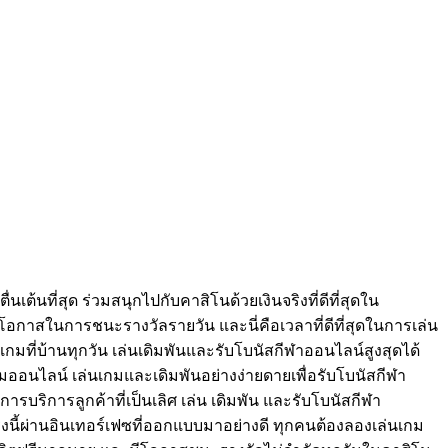
นที่สุด ร่วมสนุกไปกับคาสิโนด้วยเงินจริงที่ดีที่สุดใน
อกาสในการชนะรางวัลรายวัน และนี่คือเวลาที่ดีที่สุดในการเล่น
นเกมที่บ้านทุกวัน เล่นเดิมพันและรับโบนัสกีฬาออนไลน์สูงสุดได้
กมออนไลน์ เล่นเกมและเดิมพันอย่างง่ายดายเพื่อรับโบนัสกีฬา
บริการลูกค้าที่เป็นเลิศ เล่น เดิมพัน และรับโบนัสกีฬา
ี้ผ่านอินเทอร์เฟซที่ออกแบบมาอย่างดี ทุกคนต้องลองเล่นเกม