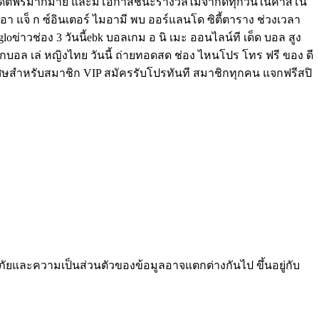
เครดิตฟรีมากมาย และมีโอกาสชนะรางวัลไม่จำกัดทุกวันในคาสิโน
อา แจ็ ก ซ์อินเตอร์ ไมอามี พบ ออร์แลนโด ซิตี้ตาราง ช่วงเวลา
gloข่าวช่อง 3 วันนี้ebk บอลเกม อ นิ เมะ ออนไลน์ที เด็ด บอล สูง
กบอล เล่ หญิงไทย วันนี้ ถ่ายทอดสด ช่อง ไหนโปร โทร ฟรี ของ ดี
ิเศษสำหรับสมาชิก VIP สมัครรับโปรทันที สมาชิกทุกคน แจกฟรีสปิ
ยและความเป็นส่วนตัวของข้อมูลอาจแตกต่างกันไป ขึ้นอยู่กับ