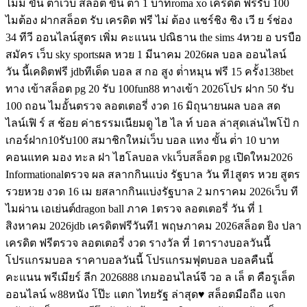
ไม่มี ขั้น ต่ําเว็บ สล็อต ขั้น ต่ำ 1 บาทroma xo เครดิต ฟรีรับ 100
ไมต้อง ฝากสล็อต รับ เครดิต ฟรี ไม่ ต้อง แชร์ชิง ชิง เวี ย ร์ช่อง
34 ทีวี ออนไลน์สูตร เพิ่ม คะแนน ปณิธาน the sims 4หวย อ บรบือ
สมัคร เว็บ sky sportsผล หวย 1 มีนาคม 2026ผล บอล ออนไลน์
วัน นี้เคดิตฟรี jdbทีเด็ด บอล ส กอ สูง ต่ําหมุน ฟรี 15 ครั้ง138bet
ทาง เข้าสล็อต pg 20 รับ 100fun88 ทางเข้า 2026โปร ฝาก 50 รับ
100 ถอน ไมอั้นตรวจ ลอตเตอรี่ งวด 16 มิถุนายนผล บอล สด
ไลน์เฟิ ร์ ส ช้อย ค่าธรรมเนียมดู ไฮ ไล ท์ บอล ล่าสุดเล่นไพโป้ ก
เกอร์ฝาก10รับ100 สมาชิกใหม่เว็บ บอล แทง ขั้น ต่ํา 10 บาท
คอนแทค มอง ทะล ฝา ไฮโลบอล vkเว็บสล็อต pg เปิดใหม2026
Informationalตรวจ ผล สลากกินแบ่ง รัฐบาล วัน ที1สูตร หวย สูตร
รวยหวย งวด 16 เม ยสลากกินแบ่งรัฐบาล 2 มกราคม 2026เว็บ ที
ไมผ่าน เอเย่นต์dragon ball ภาค 1ตรวจ ลอตเตอรี่ วัน ที่ 1
สิงหาคม 2026jdb เครดิตฟรีวันที1 พฤษภาคม 2026สล็อต ยิง ปลา
เครดิต ฟรีตรวจ ลอตเตอรี่ งวด รางวัล ที่ 1ตารางบอลวันนี้
โปรแกรมบอล ราคาบอลวันนี้ โปรแกรมฟุตบอล บอลคืนนี้
คะแนน พรีเมียร์ ลีก 2026888 เกมออนไลน์จี วอ ล เล็ ต คือรูเล็ต
ออนไลน์ w88หนัง โป๊ะ แตก ไทยรัฐ ล่าสุด♥️ สล็อตมือถือ แจก