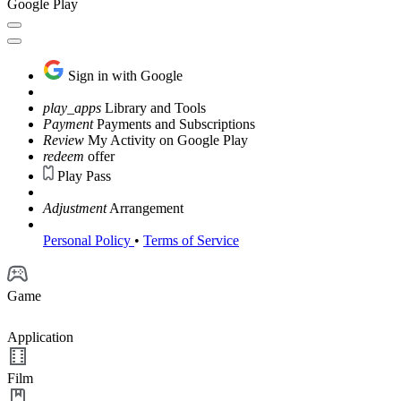
Google Play
Sign in with Google
play_apps
Library and Tools
Payment
Payments and Subscriptions
Review
My Activity on Google Play
redeem
offer
Play Pass
Adjustment
Arrangement
Personal Policy
•
Terms of Service
Game
Application
Film