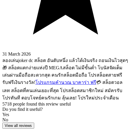
31 March 2026
ลองเล่นjoker dc สล็อต อันดับหนึ่ง แล้วได้เงินจริง ถอนเงินไวสุดๆ
🎁 สล็อตแตกง่ายแห่งปี MEGAสล็อต ไม่มีขั้นต่ำ โบนัสจัดเต็ม
เล่นผ่านมือถือสะดวกสุด คนรักสล็อตมือถือ โปรสล็อตสายฟรี
รับฟรีเงินรางวัล!
โปรแกรมคํานวณ บาคาร่า ฟรี
💳 สล็อตวอล
เลท สล็อตที่คนเล่นเยอะที่สุด โปรสล็อตสมาชิกใหม่ สมัครรับ
โปรทันที ตอบโจทย์คนรักเกม ลุ้นเลย! โปรใหม่ประจำเดือน
5718 people found this review useful
Do you find it useful?
Yes
No
View all reviews