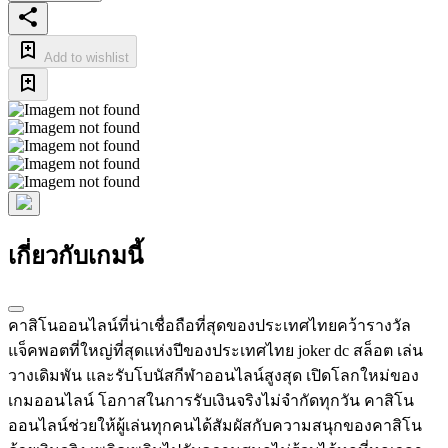
Add to wishlist
เกี่ยวกับเกมนี้
คาสิโนออนไลน์ที่น่าเชื่อถือที่สุดของประเทศไทยคว้ารางวัล
แจ็คพอตที่ใหญ่ที่สุดแห่งปีของประเทศไทย joker dc สล็อต เล่น
วางเดิมพัน และรับโบนัสกีฬาออนไลน์สูงสุด เปิดโลกใหม่ของ
เกมออนไลน์ โอกาสในการรับเงินจริงไม่จำกัดทุกวัน คาสิโน
ออนไลน์ช่วยให้ผู้เล่นทุกคนได้สัมผัสกับความสนุกของคาสิโน