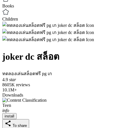
Books
Children
joker dc สล็อต
ทดลองเล่นสล็อตฟรี pg เก
4.9
star
8605K reviews
10.1M+
Downloads
Teen
info
install
To share