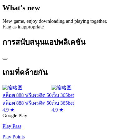
What's new
New game, enjoy downloading and playing together.
Flag as inappropriate
การสนับสนุนแอปพลิเคชัน
เกมที่คล้ายกัน
สล็อต 888 ฟรีเครดิต 50
เว็บ 365bet
สล็อต 888 ฟรีเครดิต 50
เว็บ 365bet
4.9 ★
4.9 ★
Google Play
Play Pass
Play Points