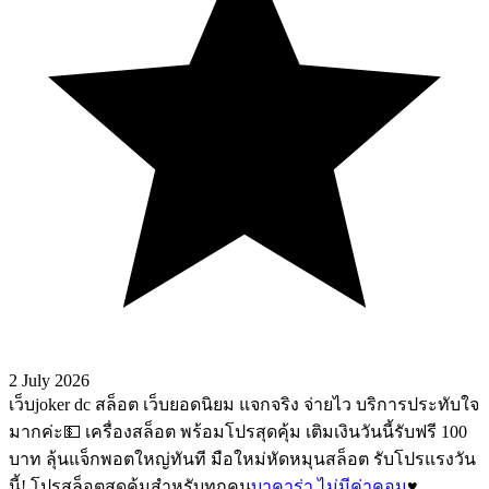
2 July 2026
เว็บjoker dc สล็อต เว็บยอดนิยม แจกจริง จ่ายไว บริการประทับใจ
มากค่ะ💵 เครื่องสล็อต พร้อมโปรสุดคุ้ม เติมเงินวันนี้รับฟรี 100
บาท ลุ้นแจ็กพอตใหญ่ทันที มือใหม่หัดหมุนสล็อต รับโปรแรงวัน
นี้! โปรสล็อตสุดคุ้มสำหรับทุกคน
บาคาร่า ไม่มีค่าคอม
♥️