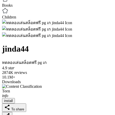
Books
Children
jinda44
ทดลองเล่นสล็อตฟรี pg เก
4.9
star
2874K reviews
10.1M+
Downloads
Teen
info
install
To share