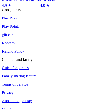
สล็อต 888 ฟรีเครดิต 50
เว็บ 365bet
4.9 ★
4.9 ★
Google Play
Play Pass
Play Points
gift card
Redeem
Refund Policy
Children and family
Guide for parents
Family sharing feature
Terms of Service
Privacy
About Google Play