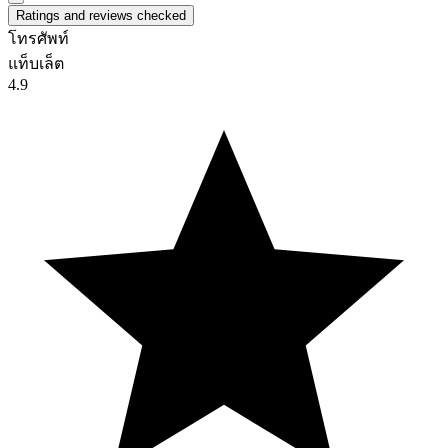
Ratings and reviews checked
โทรศัพท์
แท็บเล็ต
4.9