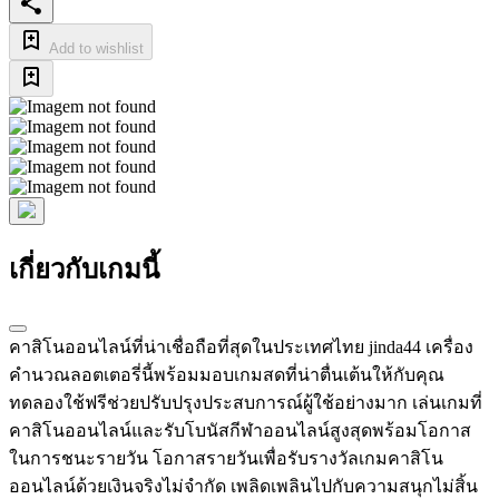
Add to wishlist
เกี่ยวกับเกมนี้
คาสิโนออนไลน์ที่น่าเชื่อถือที่สุดในประเทศไทย jinda44 เครื่อง
คำนวณลอตเตอรี่นี้พร้อมมอบเกมสดที่น่าตื่นเต้นให้กับคุณ
ทดลองใช้ฟรีช่วยปรับปรุงประสบการณ์ผู้ใช้อย่างมาก เล่นเกมที่
คาสิโนออนไลน์และรับโบนัสกีฬาออนไลน์สูงสุดพร้อมโอกาส
ในการชนะรายวัน โอกาสรายวันเพื่อรับรางวัลเกมคาสิโน
ออนไลน์ด้วยเงินจริงไม่จำกัด เพลิดเพลินไปกับความสนุกไม่สิ้น