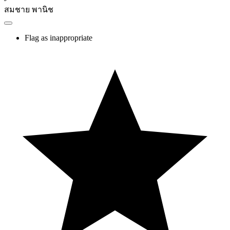
สมชาย พานิช
Flag as inappropriate