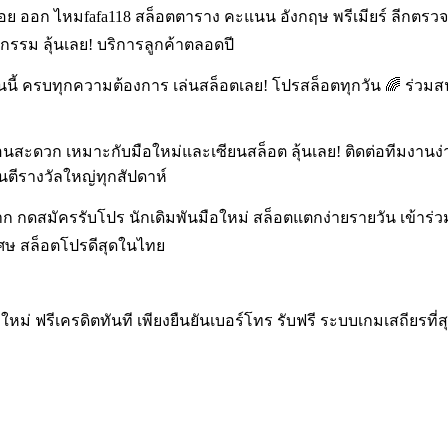
ฮานอย ออก ไหมfafa118 สล็อตตาราง คะแนน อังกฤษ พรีเมียร์ ลีกต
จกรรม ลุ้นเลย! บริการลูกค้าตลอดปี
้ ครบทุกความต้องการ เล่นสล็อตเลย! โปรสล็อตทุกวัน 🌈 ร่วมสนุกล
อนสะดวก เหมาะกับมือใหม่และเซียนสล็อต ลุ้นเลย! ติดต่อทีมงานง่า
รันตีรางวัลใหญ่ทุกสัปดาห์
าก กดสมัครรับโปร นักเดิมพันมือใหม่ สล็อตแตกง่ายรายวัน เข้าร่วมร
ิเศษ สล็อตโปรดีสุดในไทย
ม่ ฟรีเครดิตทันที เพียงยืนยันเบอร์โทร รับฟรี ระบบเกมเสถียรที่