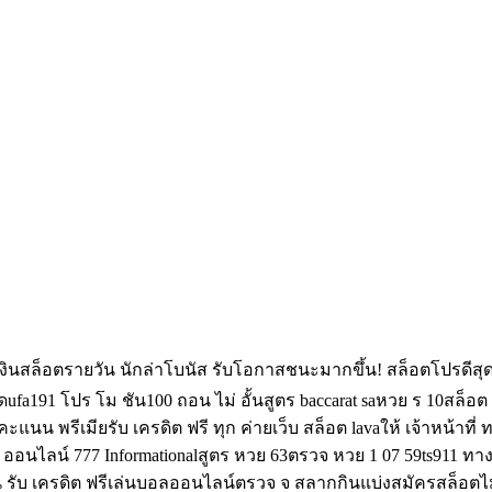
เงินสล็อตรายวัน นักล่าโบนัส รับโอกาสชนะมากขึ้น! สล็อตโปรดีส
่สุดufa191 โปร โม ชัน100 ถอน ไม่ อั้นสูตร baccarat saหวย ร 10สล็
น พรีเมียรับ เครดิต ฟรี ทุก ค่ายเว็บ สล็อต lavaให้ เจ้าหน้าที่ 
ออนไลน์ 777 Informationalสูตร หวย 63ตรวจ หวย 1 07 59ts911 ทาง
 เพื่อน รับ เครดิต ฟรีเล่นบอลออนไลน์ตรวจ จ สลากกินแบ่งสมัครสล็อตไ