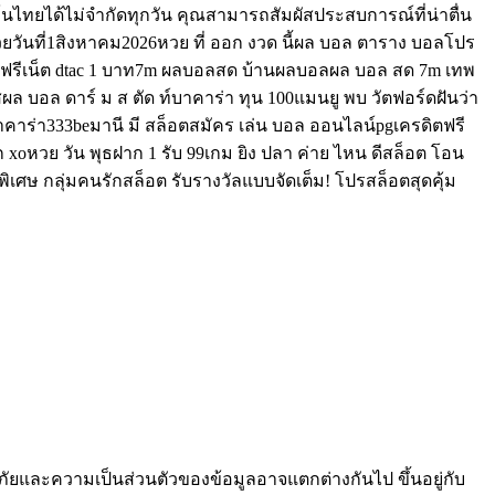
สิโนไทยได้ไม่จำกัดทุกวัน คุณสามารถสัมผัสประสบการณ์ที่น่าตื่น
หวยวันที่1สิงหาคม2026หวย ที่ ออก งวด นี้ผล บอล ตาราง บอลโปร
ร ม่า ฟรีเน็ต dtac 1 บาท7m ผลบอลสด บ้านผลบอลผล บอล สด 7m เทพ
สผล บอล ดาร์ ม ส ตัด ท์บาคาร่า ทุน 100แมนยู พบ วัตฟอร์ดฝันว่า
บาคาร่า333beมานี มี สล็อตสมัคร เล่น บอล ออนไลน์pgเครดิตฟรี
ิก xoหวย วัน พุธฝาก 1 รับ 99เกม ยิง ปลา ค่าย ไหน ดีสล็อต โอน
พิเศษ กลุ่มคนรักสล็อต รับรางวัลแบบจัดเต็ม! โปรสล็อตสุดคุ้ม
ยและความเป็นส่วนตัวของข้อมูลอาจแตกต่างกันไป ขึ้นอยู่กับ