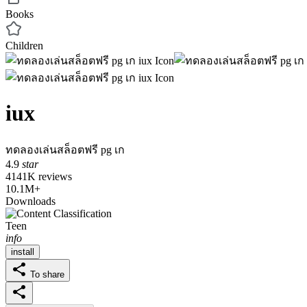
Books
Children
iux
ทดลองเล่นสล็อตฟรี pg เก
4.9
star
4141K reviews
10.1M+
Downloads
Teen
info
install
To share