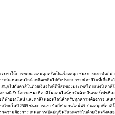
่งจะทำให้การทดลองเล่นทุกครั้งเป็นเรื่องสนุก ชนะการแข่งขันกีฬา
รเล่นเกมออนไลน์ เพลิดเพลินไปกับประสบการณ์คาสิโนที่เชื่อถือไ
ี สนุกไปกับคาสิโนด้วยเงินจริงที่ดีที่สุดของประเทศไทยแห่งปี 
ย่างดี รับโอกาสชนะที่คาสิโนออนไลน์ทุกวันด้วยอินเทอร์เฟซที่ออก
ทย กีฬาออนไลน์ และคาสิโนออนไลน์สำหรับทุกความต้องการ เล่นเกม
ระเทศไทยในปี 2569 ชนะการแข่งขันกีฬาออนไลน์ฟรี ร่วมสนุกที่คาสิ
บทุกความต้องการ เสนอการเปิดบัญชีฟรีและคาสิโนด้วยเงินจริง