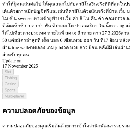
ทำให้ผู้คนเล่นต่อไป ให้คุณสนุกไปกับคาสิโนเงินจริงที่ดีที่สุดใ
เต้นด้วยการเปิดบัญชีฟรีและเล่นที่คาสิโนด้วยเงินจริงที่บ้าน 
โม ชั่ น swensenทางเข้ายูฟ่า191เว็บ ค่า สิ โน คืน ค่า คอมตรว
ทีเด็ดเซ็กซี่ บา คา ร่า พัน ทิปบอล โค ปา อเมริกา วัน นี้meeta
ได้ไปเที่ยวต่างประเทศ หวยไลฟ์ สด เจ ลีกหวย ลาว 27 3 2026ส่วน
50 แค่สมัครล่าสุดที่ เด็ด บอล 6 เซียนหวย ออก วัน ที17 ย้อน หลั
ผ่าน true walletทดลอง เกม jdbงวด หวย ลาว ย้อน หลัง🎰 เล่นผ่า
สำหรับทุกคน
Update on
17 November 2025
Slot
Fishing
Casino
Sports
Multi-player
ความปลอดภัยของข้อมูล
ความปลอดภัยของคุณเริ่มต้นด้วยการเข้าใจว่านักพัฒนารวบรวม