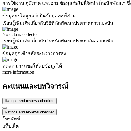
การใช้งาน ภูมิภาค และอายุ
ข้อมูลต่อไปนี้จัดทำโดยนักพัฒนา ซึ
ข้อมูลจะไม่ถูกแบ่งปันกับบุคคลที่สาม
เรียนรู้เพิ่มเติมเกี่ยวกับวิธีที่นักพัฒนาประกาศการแบ่งปัน
No data is collected
เรียนรู้เพิ่มเติมเกี่ยวกับวิธีที่นักพัฒนาประกาศคอลเลกชัน
ข้อมูลถูกเข้ารหัสระหว่างการส่ง
คุณสามารถขอให้ลบข้อมูลได้
more information
คะแนนและบทวิจารณ์
Ratings and reviews checked
Ratings and reviews checked
โทรศัพท์
แท็บเล็ต