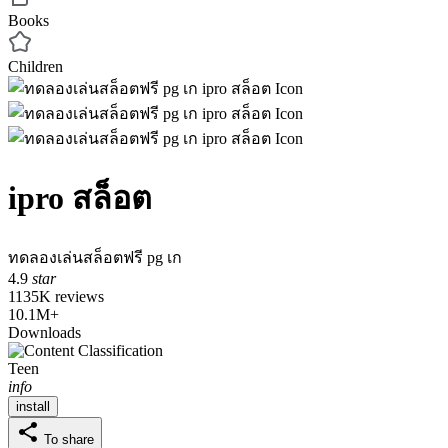
Books
Children
ipro สล็อต
ทดลองเล่นสล็อตฟรี pg เก
4.9
star
1135K reviews
10.1M+
Downloads
Teen
info
install
To share