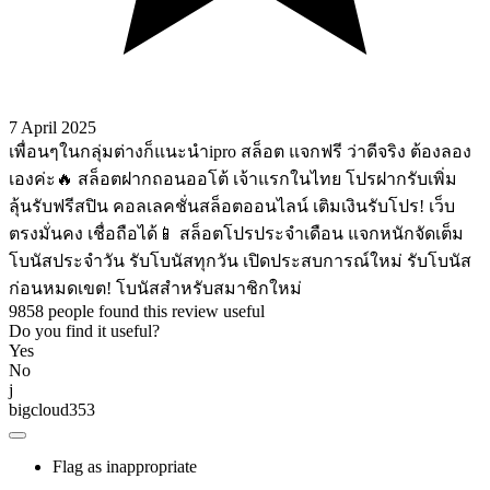
7 April 2025
เพื่อนๆในกลุ่มต่างก็แนะนำipro สล็อต แจกฟรี ว่าดีจริง ต้องลอง
เองค่ะ🔥 สล็อตฝากถอนออโต้ เจ้าแรกในไทย โปรฝากรับเพิ่ม
ลุ้นรับฟรีสปิน คอลเลคชั่นสล็อตออนไลน์ เติมเงินรับโปร! เว็บ
ตรงมั่นคง เชื่อถือได้📱 สล็อตโปรประจำเดือน แจกหนักจัดเต็ม
โบนัสประจำวัน รับโบนัสทุกวัน เปิดประสบการณ์ใหม่ รับโบนัส
ก่อนหมดเขต! โบนัสสำหรับสมาชิกใหม่
9858 people found this review useful
Do you find it useful?
Yes
No
j
bigcloud353
Flag as inappropriate