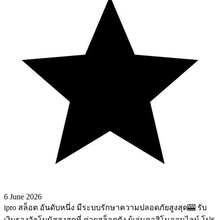
6 June 2026
ipro สล็อต อันดับหนึ่ง มีระบบรักษาความปลอดภัยสูงสุด🎰 รับ
เงินรางวัลโบนัสสูงสุดที่ ค่ายสล็อตดัง ผู้เล่นคาสิโนออนไลน์ โปร