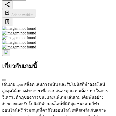
Add to wishlist
เกี่ยวกับเกมนี้
เล่นเกม ipro สล็อต เล่นการพนัน และรับโบนัสกีฬาออนไลน์
สูงสุดได้อย่างง่ายดาย เพื่อตอบสนองทุกความต้องการในการ
วิเคราะห์กฎของการชนะและแพ้เกม เล่นเกม เดิมพันอย่าง
ง่ายดายและรับโบนัสกีฬาออนไลน์ที่ดีที่สุด ชนะเกมกีฬา
ออนไลน์ฟรี ร่วมสนุกที่คาสิโนออนไลน์ เพลิดเพลินกับสภาพ