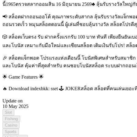
นี้1965ตรวจสลากออมสิน 16 มิถุนายน 2569♣️ ลุ้นรับรางวัลใหญ่ก
📢 สล็อตฝากถอนออโต้ คุณภาพระดับสากล ลุ้นรับรางวัลแจ็กพอต 
ถอนรวดเร็ว หมุนสล็อตตอนนี้ ผู้เล่นที่ชอบลุ้นรางวัล สล็อตโปรดี
🎲 สล็อตเว็บตรง รับ ฝากครั้งแรกรับ 100 บาท ทันที เพียงยืนยัน
และโบนัส เหมาะกับมือใหม่และเซียนสล็อต เติมเงินรับโปร! สล็อต
🎉 สล็อตแจ็กพอต โปรแรงแห่งเดือนนี้ โบนัสพิเศษสำหรับสมาชิก V
และโบนัส คุ้มค่าที่สุดสำหรับ คนชอบโบนัสสล็อต ระบบฝากถอนเร็ว
🌟 Game Features 🌟
🔥 Download indexbkk: sset 🕹️ JOKERสล็อต สล็อตที่คนเล่นเยอะท
Update on
10 May 2025
Slot
Fishing
Casino
Sports