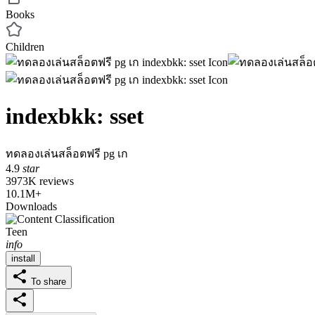
Books
Children
indexbkk: sset
ทดลองเล่นสล็อตฟรี pg เก
4.9
star
3973K reviews
10.1M+
Downloads
Teen
info
install
To share