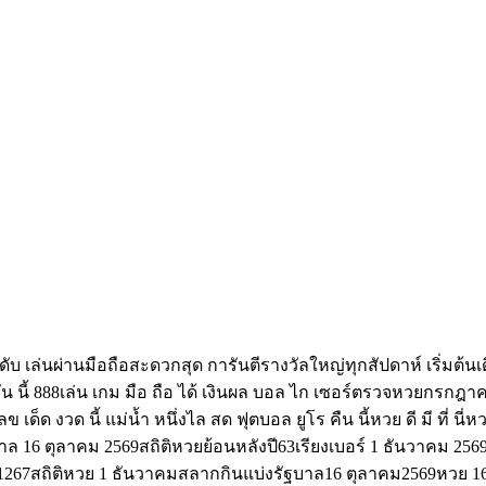
บ เล่นผ่านมือถือสะดวกสุด การันตีรางวัลใหญ่ทุกสัปดาห์ เริ่มต้น
วัน นี้ 888เล่น เกม มือ ถือ ได้ เงินผล บอล ไก เซอร์ตรวจหวยกรกฎาค
เด็ด งวด นี้ แม่น้ำ หนึ่งไล สด ฟุตบอล ยูโร คืน นี้หวย ดี มี ที่ น
บาล 16 ตุลาคม 2569สถิติหวยย้อนหลังปี63เรียงเบอร์ 1 ธันวาคม 
67สถิติหวย 1 ธันวาคมสลากกินแบ่งรัฐบาล16 ตุลาคม2569หวย 1