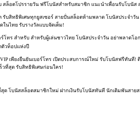
ับ สล็อตโปรรายวัน ฟรีโบนัสสำหรับสมาชิก แนะนำเพื่อนรับโบนัส สา
รับสิทธิพิเศษทุกยูสเซอร์ สายปั่นสล็อตห้ามพลาด โบนัสประจำวัน 
สุดในไทย รับรางวัลแบบจัดเต็ม!
เบอร์โทร สำหรับ สำหรับผู้เล่นชาวไทย โบนัสประจำวัน อย่าพลาดโอก
ตัวท็อปแห่งปี
IP เพียงยืนยันเบอร์โทร เปิดประสบการณ์ใหม่ รับโบนัสฟรีทันที! ต
ที่สุด รับสิทธิพิเศษก่อนใคร!
ี่สุด โบนัสสล็อตสมาชิกใหม่ ฝากเงินรับโบนัสทันที นักเดิมพันสายสล