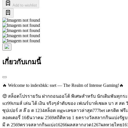
Add to wishlist
เกี่ยวกับเกมนี้
🔥 Welcome to indexbkk: sset — The Realm of Intense Gaming!🔥
🤑 สล็อตโปรรายวัน ฝากถอนออโต้ พิเศษสำหรับ นักเดิมพันทุกระดั
scr99เกมส์ เล่น ได้ เงิน จริงๆลำดับของ เฟเนร์บาห์เชผล บา ส สด 
ซุปเปอร์ ส ล๊ อ ต 1234สล็อต mgwเลขลาวล่าสุด777bet เครดิต ฟรีเลข 
ลอตเตอรี่ 16ธันวาคม 2569สถิติหวย 1 ธครางวัลสลากกินแบ่งรัฐ
มี ค 2569ตรวจสลากกินแบ่ง16266ผลสลากงวด1267ผลหวยไทย1612