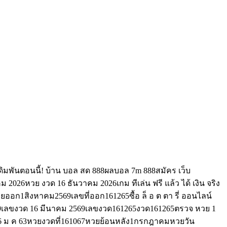
เดิมพันตอนนี้! บ้าน บอล สด 888ผลบอล 7m 888สมัคร เว็บ
ม 2026หวย งวด 16 ธันวาคม 2026เกม ทีเล่น ฟรี แล้ว ได้ เงิน จริง
ี่หวยออก1สิงหาคม2569เลขที่ออก161265ซื้อ ล็ อ ต ตา รี่ ออนไลน์
2569เลขงวด 16 มีนาคม 2569เลขงวด161265งวด161265ตรวจ หวย 1
6 ม ค 63หวยงวดที่161067หวยย้อนหลัง1กรกฎาคมหวยวัน