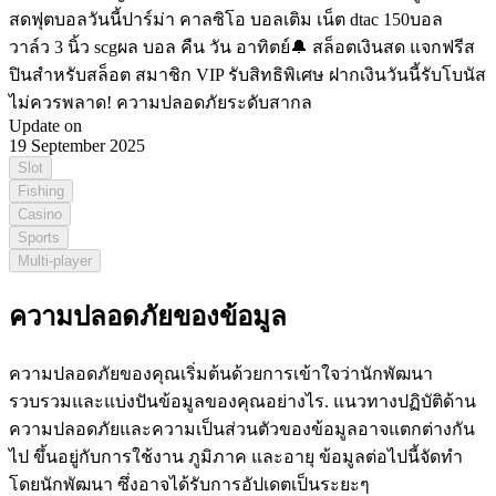
สดฟุตบอลวันนี้ปาร์ม่า คาลซิโอ บอลเติม เน็ต dtac 150บอล
วาล์ว 3 นิ้ว scgผล บอล คืน วัน อาทิตย์🔔 สล็อตเงินสด แจกฟรีส
ปินสำหรับสล็อต สมาชิก VIP รับสิทธิพิเศษ ฝากเงินวันนี้รับโบนัส
ไม่ควรพลาด! ความปลอดภัยระดับสากล
Update on
19 September 2025
Slot
Fishing
Casino
Sports
Multi-player
ความปลอดภัยของข้อมูล
ความปลอดภัยของคุณเริ่มต้นด้วยการเข้าใจว่านักพัฒนา
รวบรวมและแบ่งปันข้อมูลของคุณอย่างไร.
แนวทางปฏิบัติด้าน
ความปลอดภัยและความเป็นส่วนตัวของข้อมูลอาจแตกต่างกัน
ไป ขึ้นอยู่กับการใช้งาน ภูมิภาค และอายุ
ข้อมูลต่อไปนี้จัดทำ
โดยนักพัฒนา ซึ่งอาจได้รับการอัปเดตเป็นระยะๆ