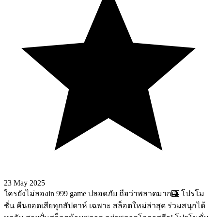
23 May 2025
ใครยังไม่ลองin 999 game ปลอดภัย ถือว่าพลาดมาก🎰 โปรโม
ชั่น คืนยอดเสียทุกสัปดาห์ เฉพาะ สล็อตใหม่ล่าสุด ร่วมสนุกได้