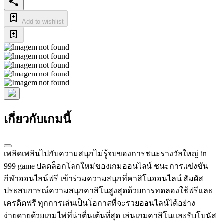
Add to wishlist
เกี่ยวกับเกมนี้
เพลิดเพลินไปกับความสนุกไม่รู้จบของการชนะรางวัลใหญ่ in
999 game ปลดล็อกโลกใหม่ของเกมออนไลน์ ชนะการแข่งขัน
กีฬาออนไลน์ฟรี เข้าร่วมความสนุกที่คาสิโนออนไลน์ สัมผัส
ประสบการณ์ความสนุกคาสิโนสูงสุดด้วยการทดลองใช้ฟรีและ
เครดิตฟรี ทุกการเล่นเป็นโอกาสที่จะรวยออนไลน์ได้อย่าง
ง่ายดายด้วยเกมไพ่ที่น่าตื่นเต้นที่สุด เล่นเกมคาสิโนและรับโบนัส