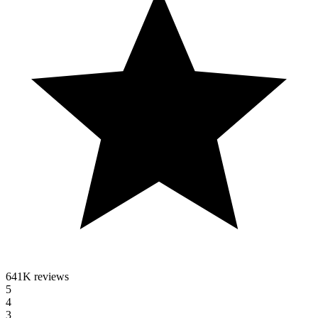
641K reviews
5
4
3