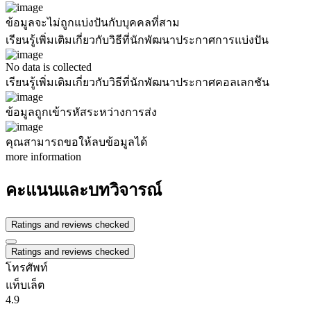
ข้อมูลจะไม่ถูกแบ่งปันกับบุคคลที่สาม
เรียนรู้เพิ่มเติมเกี่ยวกับวิธีที่นักพัฒนาประกาศการแบ่งปัน
No data is collected
เรียนรู้เพิ่มเติมเกี่ยวกับวิธีที่นักพัฒนาประกาศคอลเลกชัน
ข้อมูลถูกเข้ารหัสระหว่างการส่ง
คุณสามารถขอให้ลบข้อมูลได้
more information
คะแนนและบทวิจารณ์
Ratings and reviews checked
Ratings and reviews checked
โทรศัพท์
แท็บเล็ต
4.9