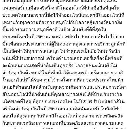
ออนไลน์ คุณสามารถค้นหาผู้เล่นที่เหมาะสมสำหรับคุณบน
แพลตฟอร์มเสมือนจริงนี้ คาสิโนออนไลน์ที่น่าเชื่อถือที่สุดใน
ประเทศไทย นอกจากนี้ยังมีกีฬาออนไลน์และคาสิโนออนไลน์ที่
เหมาะกับทุกความต้องการ สนุกไปกับโอกาสลุ้นรางวัลมากยิ่ง
ขึ้น เข้าร่วมความสนุกที่คาสิโนด้วยเงินจริงที่ดีที่สุดใน
ประเทศไทยในปี 2569 และเพลิดเพลินไปกับความเป็นไปได้มาก
ขึ้นเพื่อชนะประสบการณ์ผู้ใช้คุณภาพสูงและการบริการลูกค้าที่
เป็นเลิศทำให้ทุกการเล่นสนุก ไม่ว่าคุณจะเป็นมือใหม่หรือนัก
พนันที่มีประสบการณ์ เครื่องคำนวณลอตเตอรี่เครื่องนี้พร้อมที่
จะนำเสนอเกมสดที่น่าตื่นเต้นทุกครั้ง โอกาสชนะเงินจริงไม่
จำกัดทุกวันด้วยคาสิโนที่เชื่อถือได้และเครดิตฟรีมากมาย คาสิ
โนออนไลน์ที่ได้รับความไว้วางใจมากที่สุดของประเทศไทยนำ
เสนอกีฬาออนไลน์สำหรับทุกความต้องการและประสบการณ์คา
สิโนออนไลน์ที่น่าตื่นเต้นที่คุณสามารถเล่นได้ที่บ้าน รับรางวัล
แจ็คพอตที่ใหญ่ที่สุดของประเทศไทยในปี 2569 รับโบนัสคาสิโน
จริงไม่จำกัดทุกวันในปี 2569 เล่นเกมเดิมพันและรับโบนัสกีฬา
ออนไลน์สูงสุดทุกวันที่คาสิโนออนไลน์ คุณสามารถเพลิดเพลิน
กับสภาพแวดล้อมการเล่นเกมที่ปลอดภัยและสะดวกสบาย และ