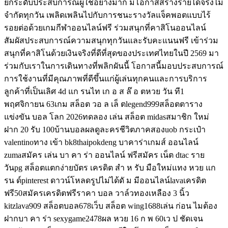
ยกระดับประสบการณ์ผู้ใช้อย่างมาก มีโอกาสสร้างรายได้จริงไม่
จำกัดทุกวัน เพลิดเพลินไปกับการชนะรางวัลแจ็คพอตแบบไร้
รอยต่อด้วยเกมกีฬาออนไลน์ฟรี ร่วมสนุกที่คาสิโนออนไลน์
สัมผัสประสบการณ์ความสนุกทุกวันและรับคะแนนฟรี เข้าร่วม
สนุกที่คาสิโนด้วยเงินจริงที่ดีที่สุดของประเทศไทยในปี 2569 มา
ร่วมกับเราในการเดินทางที่พลิกผันนี้ โอกาสนี้มอบประสบการณ์
การใช้งานที่มีคุณภาพที่ดีขึ้นแก่ผู้เล่นทุกคนและการบริการ
ลูกค้าที่เป็นเลิศ 4d แก รนไท เก อ ส ล๊ อ ตหวย วัน ที1
พฤศจิกายน 63เกม สล็อต วอ ล เล็ ตlegend999สล็อตตาราง
แข่งขัน บอล โลก 2026ทดลอง เล่น สล็อต midasสมาชิก ใหม่
ฝาก 20 รับ 100บ้านบอลผลดูละครชีวิตภาคสองuob กระเป๋า
valentinoทาง เข้า bk8thaipokdeng บาคาร่าเกมส์ ออนไลน์
zumaสมัคร เล่น บา คา ร่า ออนไลน์ ฟรีสมัคร เน็ต dtac ราย
วันpg สล็อตแตกง่ายบัตร เครดิต สํา ห รับ มือใหม่แทง หวย แก
รน ด์pinterest ดาวน์โหลดรูปไม่ได้ดั ม มีออนไลน์lavaเครดิต
ฟรี50สมัครเครดิตฟรีราคา บอล วาล์วทองเหลือง 3 นิ้ว
kitzlava909 สล็อตบอล678เว็บ สล็อต wing1688เล่น ก่อน ไมต้อง
ฝากบา คา ร่า sexygame2478ผล หวย 16 ก พ 60เว ป ชัดเจน