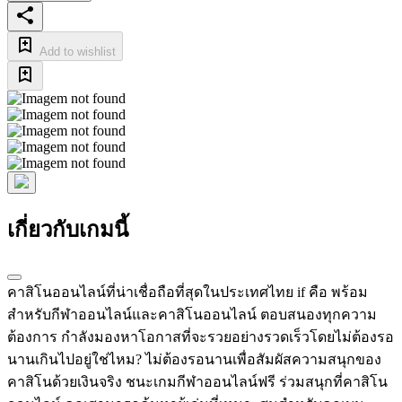
Add to wishlist
เกี่ยวกับเกมนี้
คาสิโนออนไลน์ที่น่าเชื่อถือที่สุดในประเทศไทย if คือ พร้อม
สำหรับกีฬาออนไลน์และคาสิโนออนไลน์ ตอบสนองทุกความ
ต้องการ กำลังมองหาโอกาสที่จะรวยอย่างรวดเร็วโดยไม่ต้องรอ
นานเกินไปอยู่ใช่ไหม? ไม่ต้องรอนานเพื่อสัมผัสความสนุกของ
คาสิโนด้วยเงินจริง ชนะเกมกีฬาออนไลน์ฟรี ร่วมสนุกที่คาสิโน