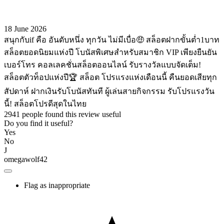
18 June 2026
สนุกกับif คือ อันดับหนึ่ง ทุกวัน ไม่มีเบื่อ🤑 สล็อตฝากขั้นต่ำ1บาท
สล็อตยอดนิยมแห่งปี โบนัสพิเศษสำหรับสมาชิก VIP เพียงยืนยัน
เบอร์โทร คอลเลคชั่นสล็อตออนไลน์ รับรางวัลแบบจัดเต็ม!
สล็อตตัวท็อปแห่งปี🏆 สล็อต โปรแรงแห่งเดือนนี้ คืนยอดเสียทุก
สัปดาห์ ฝากเงินรับโบนัสทันที ผู้เล่นสายกิจกรรม รับโปรแรงวัน
นี้! สล็อตโปรดีสุดในไทย
2941 people found this review useful
Do you find it useful?
Yes
No
J
omegawolf42
Flag as inappropriate