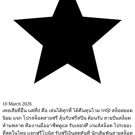
10 March 2026
เคยเสียที่อื่น แต่ที่if คือ เล่นได้ทุกที่ ได้คืนทุนไวมาก🎲 สล็อตยอด
นิยม แจก โปรสล็อตสายฟรี ลุ้นรับฟรีสปิน ต้อนรับ สายปั่นสล็อต
ห้ามพลาด ทีมงานมืออาชีพดูแล รับเลย!🌈 เกมส์สล็อต โปรเยอะ
ที่สุดในไทย แจกฟรีโบนัส รับฟรีเงินสดทันที นักเดิมพันสายสล็อต