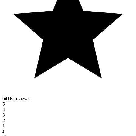
641K reviews
5
4
3
2
1
J