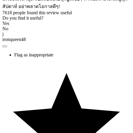
สัปดาห์ อย่าพลาดโอกาสดีๆ!
7618 people found this review useful
Do you find it useful?
Yes
No
j
ironqueen48
Flag as inappropriate