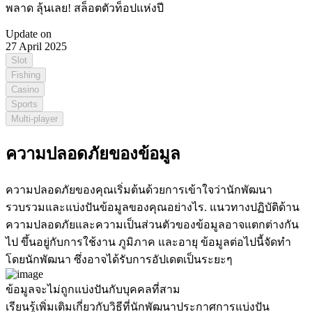
พลาด ลุ้นเลย! สล็อตตัวท็อปแห่งปี
Update on
27 April 2025
Slot
Fishing
Casino
Sports
Multi-player
ความปลอดภัยของข้อมูล
ความปลอดภัยของคุณเริ่มต้นด้วยการเข้าใจว่านักพัฒนา
รวบรวมและแบ่งปันข้อมูลของคุณอย่างไร.
แนวทางปฏิบัติด้าน
ความปลอดภัยและความเป็นส่วนตัวของข้อมูลอาจแตกต่างกัน
ไป ขึ้นอยู่กับการใช้งาน ภูมิภาค และอายุ
ข้อมูลต่อไปนี้จัดทำ
โดยนักพัฒนา ซึ่งอาจได้รับการอัปเดตเป็นระยะๆ
ข้อมูลจะไม่ถูกแบ่งปันกับบุคคลที่สาม
เรียนรู้เพิ่มเติมเกี่ยวกับวิธีที่นักพัฒนาประกาศการแบ่งปัน