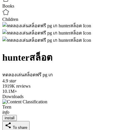
Books
Children
hunterสล็อต
ทดลองเล่นสล็อตฟรี pg เก
4.9
star
1919K reviews
10.1M+
Downloads
Teen
info
install
To share