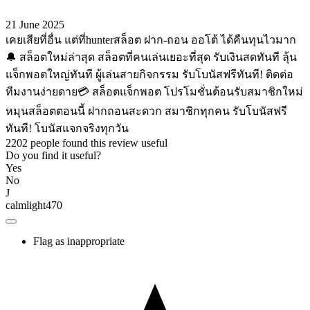
21 June 2025
เคยเสียที่อื่น แต่ที่hunterสล็อต ฝาก-ถอน ออโต้ ได้คืนทุนไวมาก
🔔 สล็อตใหม่ล่าสุด สล็อตที่คนเล่นเยอะที่สุด รับเงินสดทันที ลุ้น
แจ็กพอตใหญ่ทันที ผู้เล่นสายกิจกรรม รับโบนัสฟรีทันที! ติดต่อ
ทีมงานง่ายดาย💳 สล็อตแจ็กพอต โปรโมชั่นต้อนรับสมาชิกใหม่
หมุนสล็อตตอนนี้ ฝากถอนสะดวก สมาชิกทุกคน รับโบนัสฟรี
ทันที! โบนัสแจกจริงทุกวัน
2202 people found this review useful
Do you find it useful?
Yes
No
J
calmlight470
Flag as inappropriate