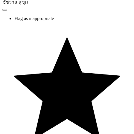
ชัชวาล สุขุม
Flag as inappropriate