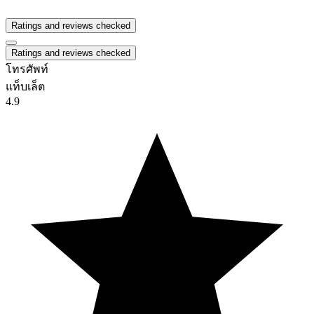
Ratings and reviews checked
Ratings and reviews checked
โทรศัพท์
แท็บเล็ต
4.9