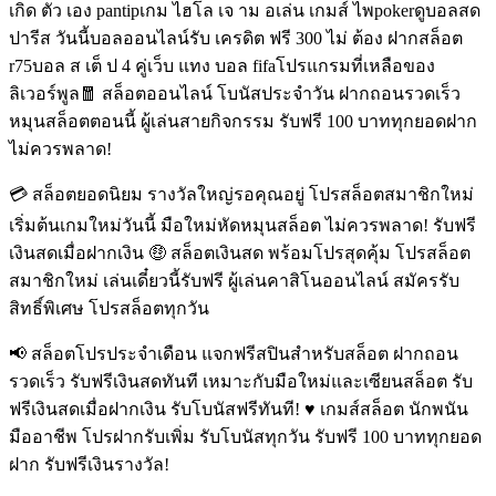
เกิด ตัว เอง pantipเกม ไฮโล เจ าม อเล่น เกมส์ ไพpokerดูบอลสด
ปารีส วันนี้บอลออนไลน์รับ เครดิต ฟรี 300 ไม่ ต้อง ฝากสล็อต
r75บอล ส เต็ ป 4 คู่เว็บ แทง บอล fifaโปรแกรมที่เหลือของ
ลิเวอร์พูล🧧 สล็อตออนไลน์ โบนัสประจำวัน ฝากถอนรวดเร็ว
หมุนสล็อตตอนนี้ ผู้เล่นสายกิจกรรม รับฟรี 100 บาททุกยอดฝาก
ไม่ควรพลาด!
💳 สล็อตยอดนิยม รางวัลใหญ่รอคุณอยู่ โปรสล็อตสมาชิกใหม่
เริ่มต้นเกมใหม่วันนี้ มือใหม่หัดหมุนสล็อต ไม่ควรพลาด! รับฟรี
เงินสดเมื่อฝากเงิน 🤑 สล็อตเงินสด พร้อมโปรสุดคุ้ม โปรสล็อต
สมาชิกใหม่ เล่นเดี๋ยวนี้รับฟรี ผู้เล่นคาสิโนออนไลน์ สมัครรับ
สิทธิ์พิเศษ โปรสล็อตทุกวัน
📢 สล็อตโปรประจำเดือน แจกฟรีสปินสำหรับสล็อต ฝากถอน
รวดเร็ว รับฟรีเงินสดทันที เหมาะกับมือใหม่และเซียนสล็อต รับ
ฟรีเงินสดเมื่อฝากเงิน รับโบนัสฟรีทันที! ♥️ เกมส์สล็อต นักพนัน
มืออาชีพ โปรฝากรับเพิ่ม รับโบนัสทุกวัน รับฟรี 100 บาททุกยอด
ฝาก รับฟรีเงินรางวัล!