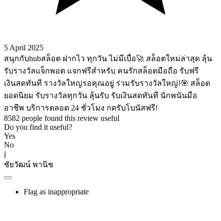
5 April 2025
สนุกกับhubสล็อต ฝากไว ทุกวัน ไม่มีเบื่อ🚀 สล็อตใหม่ล่าสุด ลุ้น
รับรางวัลแจ็กพอต แจกฟรีสำหรับ คนรักสล็อตมือถือ รับฟรี
เงินสดทันที รางวัลใหญ่รอคุณอยู่ ร่วมรับรางวัลใหญ่!🎯 สล็อต
ยอดนิยม รับรางวัลทุกวัน ลุ้นรับ รับเงินสดทันที นักพนันมือ
อาชีพ บริการตลอด 24 ชั่วโมง กดรับโบนัสฟรี!
8582 people found this review useful
Do you find it useful?
Yes
No
j
ชัยวัฒน์ พานิช
Flag as inappropriate