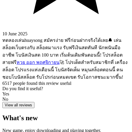
10 June 2025
ทดลองเล่นhuaysong สมัครง่าย ฟรีก่อนฝากจริงได้เลย🔔 เล่น
สล็อตเว็บตรงกับ สล็อตมาแรง รับฟรีเงินสดทันที นักพนันมือ
อาชีพ โบนัสเงินสด 100 บาท เริ่มต้นเดิมพันตอนนี้! โปรสล็อต
สายฟรี
หวย ออก พฤศจิกายน
🚀 โปรเด็ดสำหรับสมาชิกที่ เครื่อง
สล็อต โปรแรงแห่งเดือนนี้ โบนัสจัดเต็ม หมุนสล็อตตอนนี้ คน
ชอบโบนัสสล็อต รับโปรก่อนหมดเขต รับโอกาสชนะมากขึ้น!
6517 people found this review useful
Do you find it useful?
Yes
No
View all reviews
What's new
New game, enjoy downloading and playing together.