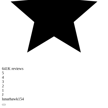
641K reviews
5
4
3
2
1
J
lunarhawk154