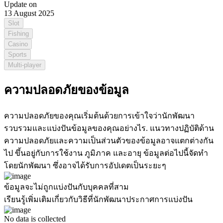
Update on
13 August 2025
Slot
Fishing
Casino
Sports
Multi-player
ความปลอดภัยของข้อมูล
ความปลอดภัยของคุณเริ่มต้นด้วยการเข้าใจว่านักพัฒนา
รวบรวมและแบ่งปันข้อมูลของคุณอย่างไร.
แนวทางปฏิบัติด้าน
ความปลอดภัยและความเป็นส่วนตัวของข้อมูลอาจแตกต่างกัน
ไป ขึ้นอยู่กับการใช้งาน ภูมิภาค และอายุ
ข้อมูลต่อไปนี้จัดทำ
โดยนักพัฒนา ซึ่งอาจได้รับการอัปเดตเป็นระยะๆ
ข้อมูลจะไม่ถูกแบ่งปันกับบุคคลที่สาม
เรียนรู้เพิ่มเติมเกี่ยวกับวิธีที่นักพัฒนาประกาศการแบ่งปัน
No data is collected