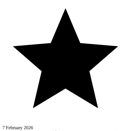
7 February 2026