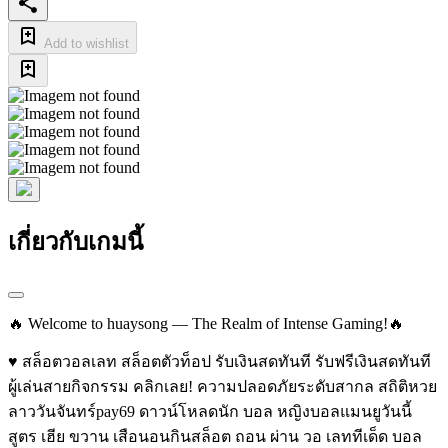
Add to wishlist
เกี่ยวกับเกมนี้
🔥 Welcome to huaysong — The Realm of Intense Gaming!🔥
♥️ สล็อตวอลเลท สล็อตตัวท็อป รับเงินสดทันที รับฟรีเงินสดทันที
ผู้เล่นสายกิจกรรม คลิกเลย! ความปลอดภัยระดับสากล สถิติหวย
ลาววันจันทร์pay69 ดาวน์โหลดนัก บอล หญิงบอลแมนยูวันนี้
สูตร เฮีย ขวาน เสือนอนกินสล็อต ถอน ผ่าน วอ เลททีเด็ด บอล