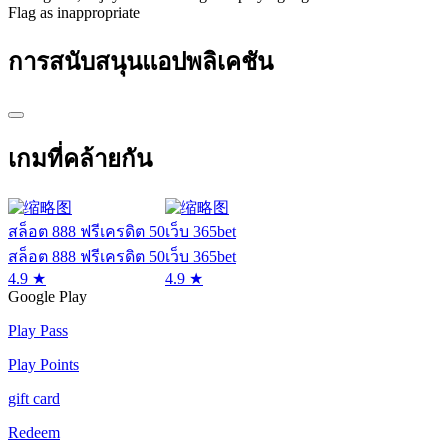
Flag as inappropriate
การสนับสนุนแอปพลิเคชัน
เกมที่คล้ายกัน
สล็อต 888 ฟรีเครดิต 50
เว็บ 365bet
สล็อต 888 ฟรีเครดิต 50
เว็บ 365bet
4.9 ★
4.9 ★
Google Play
Play Pass
Play Points
gift card
Redeem