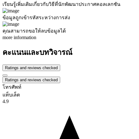
เรียนรู้เพิ่มเติมเกี่ยวกับวิธีที่นักพัฒนาประกาศคอลเลกชัน
ข้อมูลถูกเข้ารหัสระหว่างการส่ง
คุณสามารถขอให้ลบข้อมูลได้
more information
คะแนนและบทวิจารณ์
Ratings and reviews checked
Ratings and reviews checked
โทรศัพท์
แท็บเล็ต
4.9