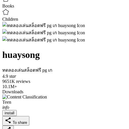
Books
Children
huaysong
ทดลองเล่นสล็อตฟรี pg เก
4.9
star
9651K reviews
10.1M+
Downloads
Teen
info
install
To share