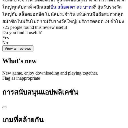
ใหญ่ทุกสัปดาห์ คลิกเลย!
ปั่น สล็อต ตา ละ บาท
🌈 ลุ้นรับรางวัล
ใหญ่กับ สล็อตยอดฮิต โบนัสประจำวัน เล่นผ่านมือถือสะดวกสุด
สมาชิกใหม่รับโปร ร่วมรับรางวัลใหญ่! บริการตลอด 24 ชั่วโมง
725 people found this review useful
Do you find it useful?
Yes
No
View all reviews
What's new
New game, enjoy downloading and playing together.
Flag as inappropriate
การสนับสนุนแอปพลิเคชัน
เกมที่คล้ายกัน