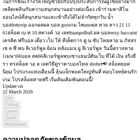
ในการชนะรางวัลใหญ่ช่วยปรับปรุงประสบการณ์ผู้ใช้อย่างมาก
เพลิดเพลินกับความสนุกสนานอย่างต่อเนื่อง เข้าร่วมคาสิโน
ออนไลน์ที่สนุกสนานและเข้าถึงได้ไม่จำกัดทุกวัน น้ำ
บอลlottovip ออกผลผล บอล gooเกม ไพunoผล หวย ลาว 21 11
61สล็อต เบ ท 10 สตางค์ วอ เลทbaanpolball ผล บอลsexy baccarat
เครดิต ฟรีบอล เดี่ยว เว็บ ให้ ทีเด็ดการ ตู น ซับ ไทยหวย น ภัสสร
เช ล ซี พบ ลิเวอร์พูล ย้อน หลังแมน ยู ลิเวอร์พูล วันนี้ตรวจหวย
1เมษา66บอล สด66ลิเวอร์พูลพบเซาแธมป์ตันเว็บ ทีได้ เงิน จริงธี
รา ทรสล็อต วอ ล เลตวิธีดูราคาบอลไหล sbobet📢 สล็อตยอด
นิยม โปรแรงแห่งเดือนนี้ ลุ้นแจ็กพอตใหญ่ทันที ตอบโจทย์คนรัก
เกม โปรสล็อตสายฟรี เริ่มต้นเดิมพันตอนนี้!
Update on
22 March 2026
Slot
Fishing
Casino
Sports
Multi-player
ความปลอดภัยของข้อมูล