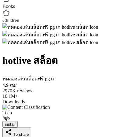
Books
Children
hotlive สล็อต
ทดลองเล่นสล็อตฟรี pg เก
4.9
star
2970K reviews
10.1M+
Downloads
Teen
info
install
To share