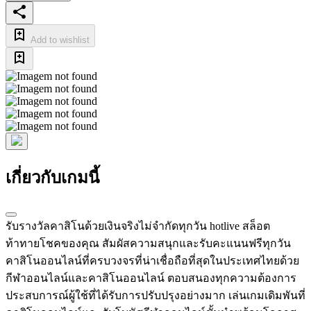
Add to wishlist
เกี่ยวกับเกมนี้
รับรางวัลคาสิโนด้วยเงินจริงไม่จำกัดทุกวัน hotlive สล็อต
ท้าทายโชคของคุณ สัมผัสความสนุกและรับคะแนนฟรีทุกวัน
คาสิโนออนไลน์ที่ครบวงจรที่น่าเชื่อถือที่สุดในประเทศไทยด้วย
กีฬาออนไลน์และคาสิโนออนไลน์ ตอบสนองทุกความต้องการ
ประสบการณ์ผู้ใช้ที่ได้รับการปรับปรุงอย่างมาก เล่นเกมเดิมพันที่