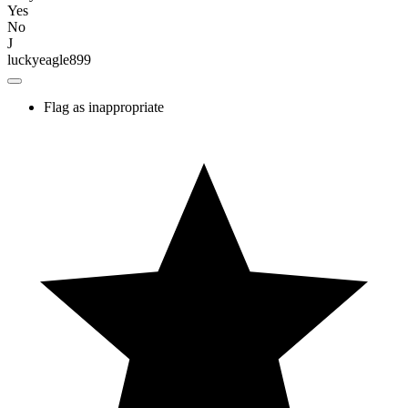
Yes
No
J
luckyeagle899
Flag as inappropriate