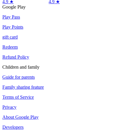
4.9 ★
4.9 ★
Google Play
Play Pass
Play Points
gift card
Redeem
Refund Policy
Children and family
Guide for parents
Family sharing feature
Terms of Service
Privacy
About Google Play
Developers