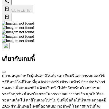
Add to wishlist
เกี่ยวกับเกมนี้
ความสนุกสำหรับผู้เล่นคาสิโนด้วยเครดิตฟรีและการทดลองใช้
ฟรีที่คาสิโนที่ใหญ่ที่สุด hokkaido99 เข้าร่วมทัวร์ Spin the Wheel
ของเราเพื่อเล่นคาสิโนด้วยเงินจริงไม่จำกัดพร้อมโอกาสชนะ
รางวัลทุกวัน ค้นหาโอกาสในการรวยอย่างรวดเร็ว คุณไม่ต้อง
รอนานเกินไป คาสิโนและโปรโมชั่นที่เชื่อถือได้นำเสนอตลอดปี
2026 ผ่านอินเทอร์เฟซที่ออกแบบมาอย่างดี โอกาสทุกวันที่จะ