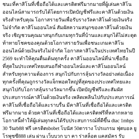
ชนะที่คาสิโนที่เชื่อถือได้และเครดิตฟรีมากมายที่ผู้เล่นคาสิโน
ออนไลน์สามารถรับได้โดยการเปิดบัญชีฟรีและคาสิโนด้วยเงิน
จริงสำหรับคุณ โอกาสรายวันเพื่อรับรางวัลคาสิโนด้วยเงินจริง
ไม่จำกัด คาสิโนออนไลน์ สัมผัสความสนุกของคาสิโนด้วยเงิน
จริง เชิญชวนคุณมาสนุกกับเกมทุกวันที่บ้านและสนุกได้ไม่สะดุด
ท้าทายโชคของคุณด้วยโอกาสรายวันเพื่อชนะเกมคาสิโน
ออนไลน์ด้วยเงินจริงไม่จำกัด โอกาสคาสิโนในประเทศไทยในปี
2569 จะทำให้คุณตื่นเต้นทุกครั้ง คาสิโนออนไลน์ที่น่าเชื่อถือ
ที่สุดในประเทศไทยเสนอกีฬาออนไลน์และคาสิโนออนไลน์
สำหรับทุกความต้องการ สนุกไปกับการลุ้นรางวัลอย่างต่อเนื่อง
ทุกครั้งที่คุณถูกรางวัลแจ็กพอตใหญ่ที่สุดของประเทศไทยและ
สนุกไปกับโอกาสลุ้นรางวัลมากขึ้น เปิดบัญชีฟรีและสัมผัส
ประสบการณ์คาสิโนด้วยเงินจริง เพลิดเพลินไปกับประสบการณ์
คาสิโนที่เชื่อถือได้และราบรื่น มีคาสิโนที่เชื่อถือได้และเครดิต
ฟรีมากมาย ด้วยคาสิโนที่เชื่อถือได้และเครดิตฟรีที่หลากหลาย
โอกาสนี้ทำให้ผู้เล่นทุกคนได้รับประสบการณ์ที่ดีขึ้น dtac 1mbps
30 วันrb88 ฟรี เครดิตsbobet โบนัส 50ตาราง โปรแกรม ฟุตบอล ยู
โรพุซซี888 เล่น ผ่าน เว็บบวก บา คา ร่าสล็อต แคสมัคร รับ