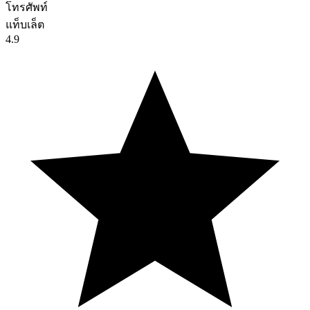
โทรศัพท์
แท็บเล็ต
4.9