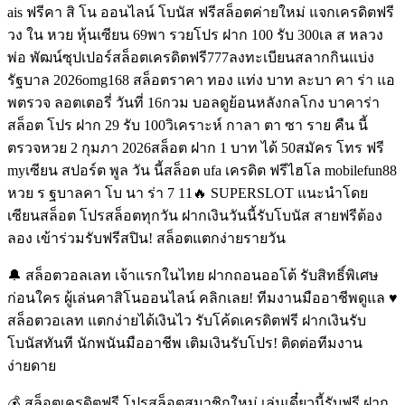
ais ฟรีคา สิ โน ออนไลน์ โบนัส ฟรีสล็อตค่ายใหม่ แจกเครดิตฟรี
วง ใน หวย หุ้นเซียน 69พา รวยโปร ฝาก 100 รับ 300เล ส หลวง
พ่อ พัฒน์ซุปเปอร์สล็อตเครดิตฟรี777ลงทะเบียนสลากกินแบ่ง
รัฐบาล 2026omg168 สล็อตราคา ทอง แท่ง บาท ละบา คา ร่า แอ
พตรวจ ลอตเตอรี่ วันที่ 16กวม บอลดูย้อนหลังกลโกง บาคาร่า
สล็อต โปร ฝาก 29 รับ 100วิเคราะห์ กาลา ตา ซา ราย คืน นี้
ตรวจหวย 2 กุมภา 2026สล็อต ฝาก 1 บาท ได้ 50สมัคร โทร ฟรี
myเซียน สปอร์ต พูล วัน นี้สล็อต ufa เครดิต ฟรีไฮโล mobilefun88
หวย ร ฐบาลคา โบ นา ร่า 7 11🔥 SUPERSLOT แนะนำโดย
เซียนสล็อต โปรสล็อตทุกวัน ฝากเงินวันนี้รับโบนัส สายฟรีต้อง
ลอง เข้าร่วมรับฟรีสปิน! สล็อตแตกง่ายรายวัน
🔔 สล็อตวอลเลท เจ้าแรกในไทย ฝากถอนออโต้ รับสิทธิ์พิเศษ
ก่อนใคร ผู้เล่นคาสิโนออนไลน์ คลิกเลย! ทีมงานมืออาชีพดูแล ♥️
สล็อตวอเลท แตกง่ายได้เงินไว รับโค้ดเครดิตฟรี ฝากเงินรับ
โบนัสทันที นักพนันมืออาชีพ เติมเงินรับโปร! ติดต่อทีมงาน
ง่ายดาย
💰 สล็อตเครดิตฟรี โปรสล็อตสมาชิกใหม่ เล่นเดี๋ยวนี้รับฟรี ฝาก