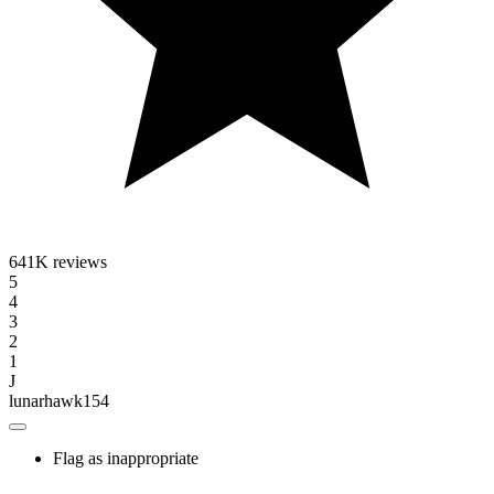
641K reviews
5
4
3
2
1
J
lunarhawk154
Flag as inappropriate