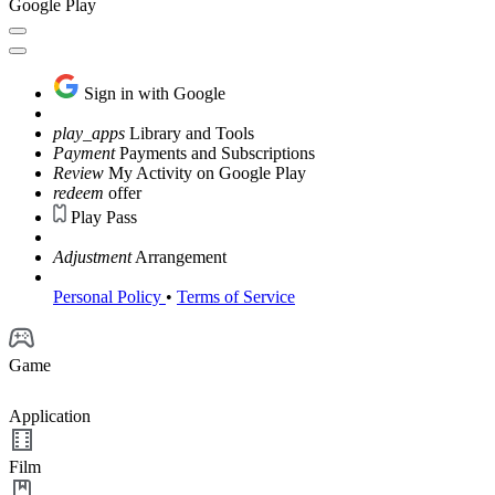
Google Play
Sign in with Google
play_apps
Library and Tools
Payment
Payments and Subscriptions
Review
My Activity on Google Play
redeem
offer
Play Pass
Adjustment
Arrangement
Personal Policy
•
Terms of Service
Game
Application
Film