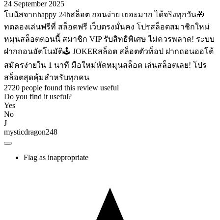
24 September 2025
โบนัสจากhappy 24hสล็อต ถอนง่าย เยอะมาก ได้จริงทุกวัน🎁
ทดลองเล่นฟรีที่ สล็อตฟรี เว็บตรงมั่นคง โปรสล็อตสมาชิกใหม่
หมุนสล็อตตอนนี้ สมาชิก VIP รับสิทธิพิเศษ ไม่ควรพลาด! ระบบ
ฝากถอนอัตโนมัติ🕹️ JOKERสล็อต สล็อตตัวท็อป ฝากถอนออโต้
สมัครง่ายใน 1 นาที มือใหม่หัดหมุนสล็อต เล่นสล็อตเลย! โปร
สล็อตสุดคุ้มสำหรับทุกคน
2720 people found this review useful
Do you find it useful?
Yes
No
J
mysticdragon248
Flag as inappropriate