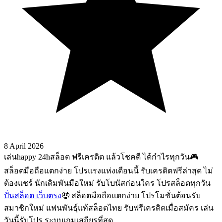
8 April 2026
เล่นhappy 24hสล็อต ฟรีเครดิต แล้วโชคดี ได้กำไรทุกวัน🎮
สล็อตมือถือแตกง่าย โปรแรงแห่งเดือนนี้ รับเครดิตฟรีล่าสุด ไม่
ต้องแชร์ นักเดิมพันมือใหม่ รับโบนัสก่อนใคร โปรสล็อตทุกวัน
ปั่นสล็อต เว็บตรง
🤑 สล็อตมือถือแตกง่าย โปรโมชั่นต้อนรับ
สมาชิกใหม่ แฟนพันธุ์แท้สล็อตไทย รับฟรีเครดิตเมื่อสมัคร เล่น
วันนี้รับโปร ระบบเกมเสถียรที่สุด