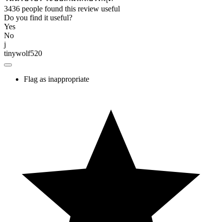
3436 people found this review useful
Do you find it useful?
Yes
No
j
tinywolf520
Flag as inappropriate