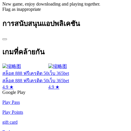
New game, enjoy downloading and playing together.
Flag as inappropriate
การสนับสนุนแอปพลิเคชัน
เกมที่คล้ายกัน
สล็อต 888 ฟรีเครดิต 50
เว็บ 365bet
สล็อต 888 ฟรีเครดิต 50
เว็บ 365bet
4.9 ★
4.9 ★
Google Play
Play Pass
Play Points
gift card