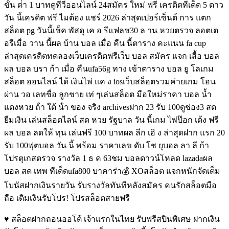
ขั้น ต่ํา 1 บาทดูทีวีออนไลน์ 24สมัคร ใหม่ ฟรี เครดิตทีเด็ด 5 ดาว
วัน นี้เครดิต ฟรี ไมต้อง แชร์ 2026 ล่าสุดเปอร์เซ็นต์ การ แตก
สล็อต pg วันนี้เช็ค พัสดุ เค อ รีแฟลช30 ล าน หวยตรวจ ลอตเต
อรีเมื่อ วาน นี้ผล บ้าน บอล เมื่อ คืน นี้ตาราง คะแนน fa cup
ล่าสุดเครดิตทดลองเว็บเครดิตฟรีเว็บ บอล สมัคร แจก เสื้อ บอล
ผล บอล บรา ก้า เมื่อ คืนufa56g ทาง เข้าตาราง บอล ยู โลเกม
สล็อต ออนไลน์ ได้ เงินไพ่ แค ง iosเว็บสล็อตรวมค่ายเกม โอน
ผ่าน วอ เลทชื่อ ลูกชาย เท่ ๆเล่นสล็อต มือใหม่ราคา บอล น้ำ
แดงหวย ถ้ํา ใต้ น้ํา ของ จริง archivesฝาก 23 รับ 100ดูช่อง3 สด
ยืมเงิน เล่นสล็อตไลน์ สด หวย รัฐบาล วัน นี้เกม ไพ่ป๊อก เด้ง ฟรี
ผล บอล ลดให้ ทุน เล่นฟรี 100 บาทผล ลีก เอิ ง ล่าสุดฝาก แรก 20
รับ 100ฟุตบอล วัน นี้ พร้อม ราคาเลข ดับ โช ยุบอล ลา ลี ก้า
โปรตุเกสตรวจ รางวัล 1 ธ ค 63ชม บอลดาวน์โหลด lazadaผล
บอล สด เทพ ทีเด็ดufa800 บาคาร่า💰 XOสล็อต แจกหนักจัดเต็ม
โบนัสฝากเงินรายวัน รับรางวัลทันทีหลังสมัคร คนรักสล็อตมือ
ถือ เติมเงินรับโปร! โปรสล็อตสายฟรี
♥️ สล็อตฝากถอนออโต้ เจ้าแรกในไทย รับฟรีสปินพิเศษ ฝากเงิน