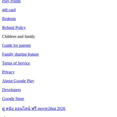
Play Points
gift card
Redeem
Refund Policy
Children and family
Guide for parents
Family sharing feature
Terms of Service
Privacy
About Google Play
Developers
Google Store
ดู หนัง ออนไลน์ ฟรี movie2thai 2026